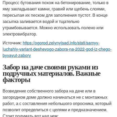
Процесс бутования похож на бетонирование, только в
яму закладывают камни, гравий или щебень слоями,
пересыпая их песком для заполнения пустот. В конце
засыпка заливается водой и тщательно
утрамбовывается. Можно использовать полено или
электровибратор.
Источник:
https://ogorod.zelynyjsad.info/stati/samyy-
luchshiy-variant-deshevogo-zabora-na-2022-god-iz-chego-
byvayut-zabory
Забор на даче своими руками из
подручных материалов. Важные
факторы
Возведение собственного забора на даче или в
загородном доме должно начинаться не с монтажных
работ, а с составления небольшого опросника, который
позволит определиться с целями и предназначением.
Стоит подумать вот над чем: