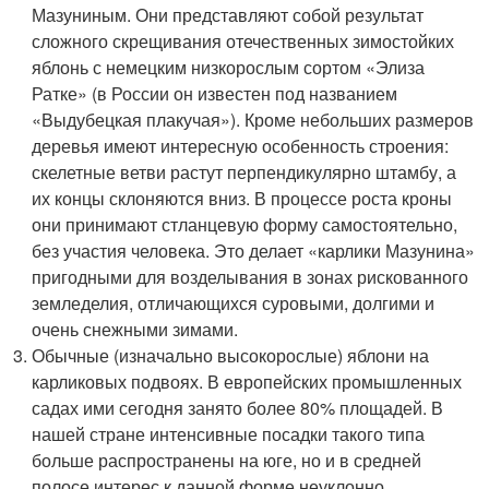
Мазуниным. Они представляют собой результат
сложного скрещивания отечественных зимостойких
яблонь с немецким низкорослым сортом «Элиза
Ратке» (в России он известен под названием
«Выдубецкая плакучая»). Кроме небольших размеров
деревья имеют интересную особенность строения:
скелетные ветви растут перпендикулярно штамбу, а
их концы склоняются вниз. В процессе роста кроны
они принимают стланцевую форму самостоятельно,
без участия человека. Это делает «карлики Мазунина»
пригодными для возделывания в зонах рискованного
земледелия, отличающихся суровыми, долгими и
очень снежными зимами.
Обычные (изначально высокорослые) яблони на
карликовых подвоях. В европейских промышленных
садах ими сегодня занято более 80% площадей. В
нашей стране интенсивные посадки такого типа
больше распространены на юге, но и в средней
полосе интерес к данной форме неуклонно