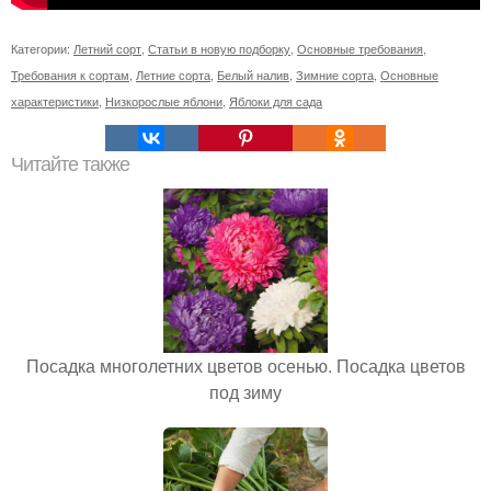
Категории:
Летний сорт
,
Статьи в новую подборку
,
Основные требования
,
Требования к сортам
,
Летние сорта
,
Белый налив
,
Зимние сорта
,
Основные
характеристики
,
Низкорослые яблони
,
Яблоки для сада
Читайте также
Посадка многолетних цветов осенью. Посадка цветов
под зиму