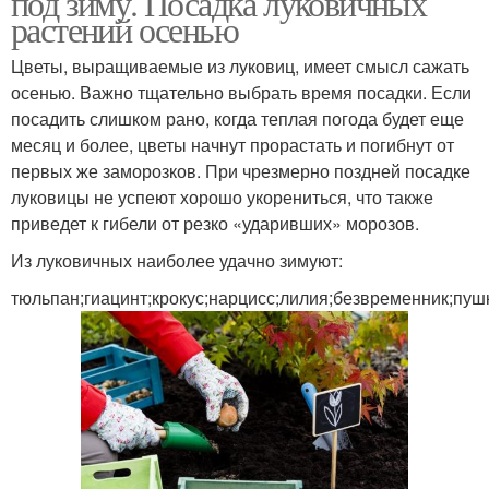
под зиму. Посадка луковичных
растений осенью
Цветы, выращиваемые из луковиц, имеет смысл сажать
осенью. Важно тщательно выбрать время посадки. Если
Комнатное растение
Растения в горшках
посадить слишком рано, когда теплая погода будет еще
месяц и более, цветы начнут прорастать и погибнут от
первых же заморозков. При чрезмерно поздней посадке
луковицы не успеют хорошо укорениться, что также
Южные растения
Растения в квартире
приведет к гибели от резко «ударивших» морозов.
Из луковичных наиболее удачно зимуют:
тюльпан;гиацинт;крокус;нарцисс;лилия;безвременник;пуш