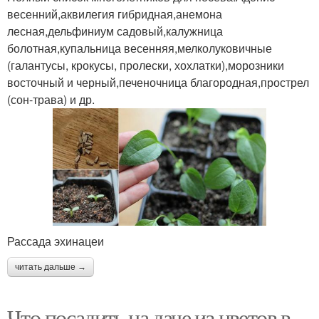
весенний,аквилегия гибридная,анемона
лесная,дельфиниум садовый,калужница
болотная,купальница весенняя,мелколуковичные
(галантусы, крокусы, пролески, хохлатки),морозники
восточный и черный,печеночница благородная,прострел
(сон-трава) и др.
Рассада эхинацеи
читать дальше →
Что посадить на даче из цветов в