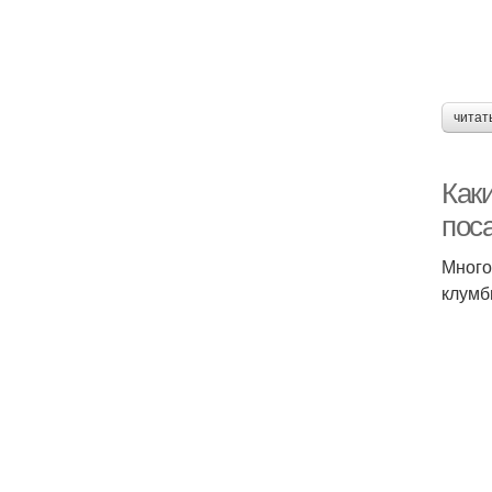
читат
Как
пос
Много
клумб