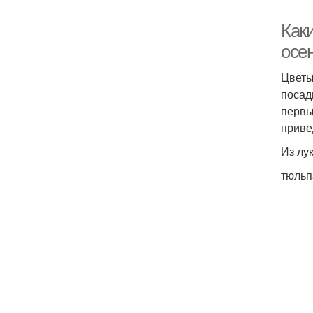
Как
осе
Цветы
посад
первы
приве
Из лу
тюльп