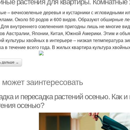
йные растения для квартиры. Комнатные
ые – вечнозеленые деревья и кустарники с игловидными 
илами. Около 50 родов и 600 видов. Образуют обширные ле
 Для внутреннего озеленения пригодны лишь не многие ви
ов Австралии, Японии, Китая, Южной Америки. Этим и объ
ий культуры хвойных в интерьере – низкая тепмпература зим
ха в течение всего года. В жилых квартира культура хвойных
ь дальше →
 может заинтересовать
адка и пересадка растений осенью. Как и
тения осенью?