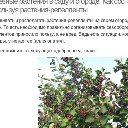
зные растения в саду и огороде. Как сос
ользуя растения-репелленты
ивать и располагать растения-репелленты на своем огоро
у. То есть необходимо правильно организовывать севооборот
лентов приносило пользу, а не вред. Ведь есть ситуации, к
ры, угнетает ее (аллелопатия).
ет помнить о следующих «добрососедствах»: