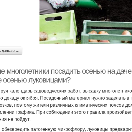
ь дальше →
ие многолетники посадить осенью на даче
е осенью луковицами?
руя календарь садоводческих работ, высадку многолетнико
ю декаду октября. Посадочный материал нужно заделать в 
озков, поэтому жители различных климатических поясов до
влении графика. При соблюдении этого правила произойдет 
ния не пойдут.
 обезвредить патогенную микрофлору, луковицы предвар