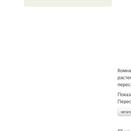
Комна
расте
перес
Показ
Перес
читат