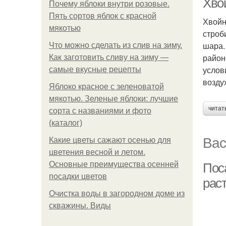
Хво
Почему яблоки внутри розовые.
Пять сортов яблок с красной
Хвойн
мякотью
строб
шара.
Что можно сделать из слив на зиму.
район
Как заготовить сливу на зиму —
услов
самые вкусные рецепты
возду
Яблоко красное с зеленоватой
мякотью. Зеленые яблоки: лучшие
читат
сорта с названиями и фото
(каталог)
Вас
Какие цветы сажают осенью для
цветения весной и летом.
Основные преимущества осенней
Пос
посадки цветов
рас
Очистка воды в загородном доме из
скважины. Виды