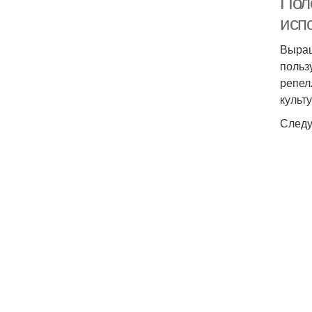
Поле
исп
Выращ
польз
репел
культу
Следу