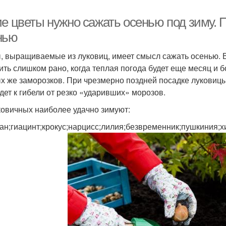
ие цветы нужно сажать осенью под зиму. 
нью
, выращиваемые из луковиц, имеет смысл сажать осенью. 
ить слишком рано, когда теплая погода будет еще месяц и б
х же заморозков. При чрезмерно поздней посадке луковицы
дет к гибели от резко «ударивших» морозов.
ковичных наиболее удачно зимуют:
ан;гиацинт;крокус;нарцисс;лилия;безвременник;пушкиния;х