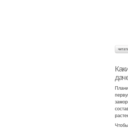
читат
Как
дач
Плани
перву
замор
соста
расте
Чтобы