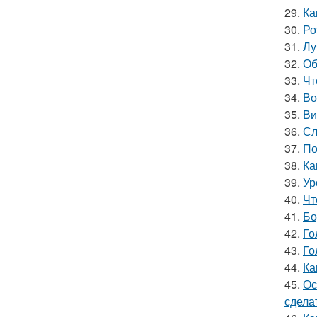
29.
Ка
30.
Ро
31.
Лу
32.
Об
33.
Чт
34.
Во
35.
Ви
36.
Сл
37.
По
38.
Ка
39.
Ур
40.
Чт
41.
Бо
42.
Го
43.
Го
44.
Ка
45.
Ос
сдела