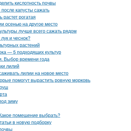
делить кислотность почвы
 после капусты сажать
ь растет рогатая
ии осенью на другое место
культуры лучше всего сажать рядом
 лук и чеснок?
льтурных растений
ока — 5 подходящих культур
и. Выбор времени года
дки лилий
саживать лилии на новое место
оторые помогут вырастить ровную морковь
груш
рта
под зиму
 Какое помещение выбрать?
статьи в новую подборку
 почвы