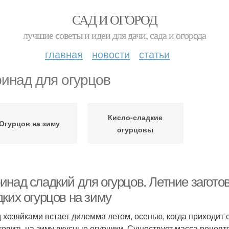
САД И ОГОРОД
лучшие советы и идеи для дачи, сада и огорода
главная
новости
статьи
инад для огурцов
Кисло-сладкие
Огурцов на зиму
огурцовы
инад сладкий для огурцов. Летние загото
ких огурцов на зиму
 хозяйками встает дилемма летом, осенью, когда приходит с
товить на зиму вкусные огурчики. Существует масса рецеп