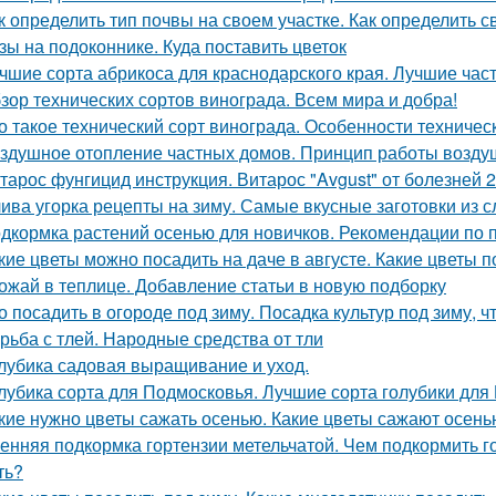
к определить тип почвы на своем участке. Как определить с
зы на подоконнике. Куда поставить цветок
чшие сорта абрикоса для краснодарского края. Лучшие час
зор технических сортов винограда. Всем мира и добра!
о такое технический сорт винограда. Особенности техничес
здушное отопление частных домов. Принцип работы возду
тарос фунгицид инструкция. Витарос "Avgust" от болезней 
ива угорка рецепты на зиму. Самые вкусные заготовки из с
дкормка растений осенью для новичков. Рекомендации по 
кие цветы можно посадить на даче в августе. Какие цветы п
ожай в теплице. Добавление статьи в новую подборку
о посадить в огороде под зиму. Посадка культур под зиму, 
рьба с тлей. Народные средства от тли
лубика садовая выращивание и уход.
лубика сорта для Подмосковья. Лучшие сорта голубики для
кие нужно цветы сажать осенью. Какие цветы сажают осень
енняя подкормка гортензии метельчатой. Чем подкормить г
ть?