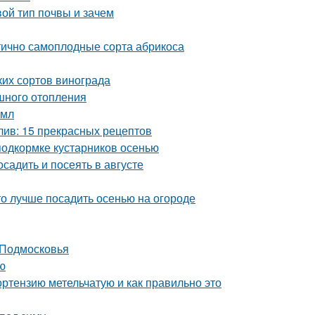
вой тип почвы и зачем
тично самоплодные сорта абрикоса
ких сортов винограда
шного отопления
2мл
лив: 15 прекрасных рецептов
подкормке кустарников осенью
осадить и посеять в августе
что лучше посадить осенью на огороде
 Подмосковья
ю
ортензию метельчатую и как правильно это