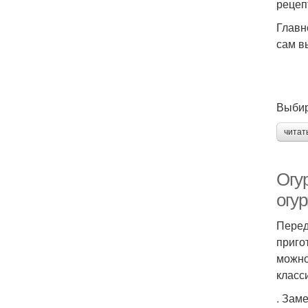
рецеп
Главн
сам в
Выбир
читат
Огу
огур
Перед
приго
можно
класс
. Зам