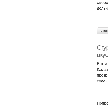
сморо
дольк
читат
Огу
вку
В том
Как з
прозр
солен
Попро