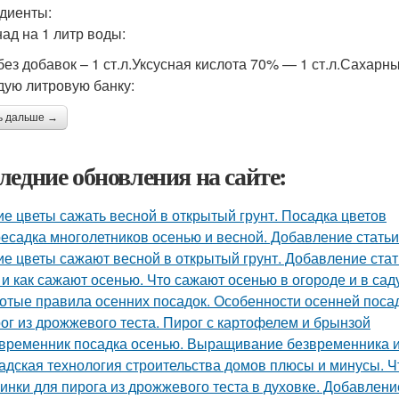
диенты:
ад на 1 литр воды:
ез добавок – 1 ст.л.Уксусная кислота 70% — 1 ст.л.Сахарный
дую литровую банку:
ь дальше →
ледние обновления на сайте:
ие цветы сажать весной в открытый грунт. Посадка цветов
есадка многолетников осенью и весной. Добавление статьи
ие цветы сажают весной в открытый грунт. Добавление стат
 и как сажают осенью. Что сажают осенью в огороде и в сад
отые правила осенних посадок. Особенности осенней поса
ог из дрожжевого теста. Пирог с картофелем и брынзой
временник посадка осенью. Выращивание безвременника и
адская технология строительства домов плюсы и минусы. Ч
инки для пирога из дрожжевого теста в духовке. Добавлени