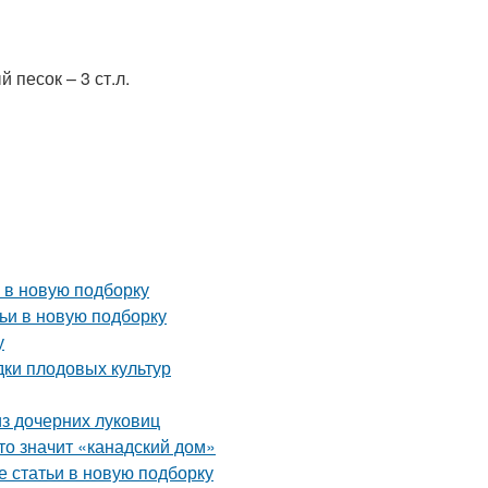
 песок – 3 ст.л.
 в новую подборку
ьи в новую подборку
у
дки плодовых культур
з дочерних луковиц
то значит «канадский дом»
е статьи в новую подборку