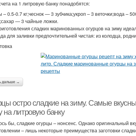
счета на 1 литровую банку понадобятся:
 – 0.5-0.7 кг;чеснок — 3 зубчика;укроп – 3 веточки;вода – 
;сахар — 3 чайные ложки.
риготовления сладких маринованных огурцов на зиму идеа
ода для заливки предпочтительней чистая: из колодца, родн
товка
ь дальше →
рцы остро сладкие на зиму. Самые вкусны
у на литровую банку
ось бы, сладкие огурцы – нонсенс. Однако оригинальный вку
товлении – лишь некоторые преимущества заготовки сладки