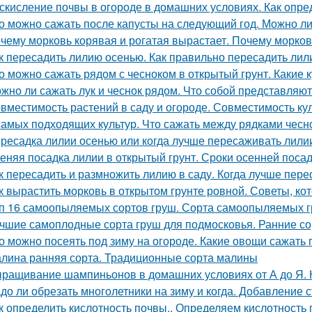
скисление почвы в огороде в домашних условиях. Как опре
о можно сажать после капусты на следующий год. Можно ли
чему морковь корявая и рогатая вырастает. Почему морков
к пересадить лилию осенью. Как правильно пересадить лил
о можно сажать рядом с чесноком в открытый грунт. Какие 
жно ли сажать лук и чеснок рядом. Что собой представляют
вместимость растений в саду и огороде. Совместимость ку
самых подходящих культур. Что сажать между рядками чесн
ресадка лилии осенью или когда лучше пересаживать лили
еняя посадка лилии в открытый грунт. Сроки осенней поса
к пересадить и размножить лилию в саду. Когда лучше пере
к вырастить морковь в открытом грунте ровной. Советы, к
п 16 самоопыляемых сортов груш. Сорта самоопыляемых 
чшие самоплодные сорта груш для подмосковья. Ранние со
о можно посеять под зиму на огороде. Какие овощи сажать 
лина ранняя сорта. Традиционные сорта малины
ращивание шампиньонов в домашних условиях от А до Я.
до ли обрезать многолетники на зиму и когда. Добавление 
к определить кислотность почвы.. Определяем кислотность