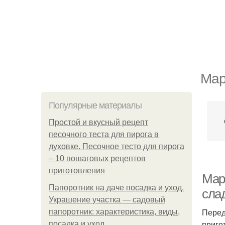
Мар
Популярные материалы
Простой и вкусный рецепт
песочного теста для пирога в
духовке. Песочное тесто для пирога
– 10 пошаговых рецептов
приготовления
Мар
Папоротник на даче посадка и уход.
слад
Украшение участка — садовый
Перед
папоротник: характеристика, виды,
приго
посадка и уход