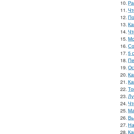
10.
Ра
11.
Чт
12.
По
13.
Ка
14.
Чт
15.
Мо
16.
Со
17.
5 
18.
Пе
19.
Ос
20.
Ка
21.
Ка
22.
То
23.
Лу
24.
Чт
25.
Ма
26.
Вы
27.
На
28.
Ка