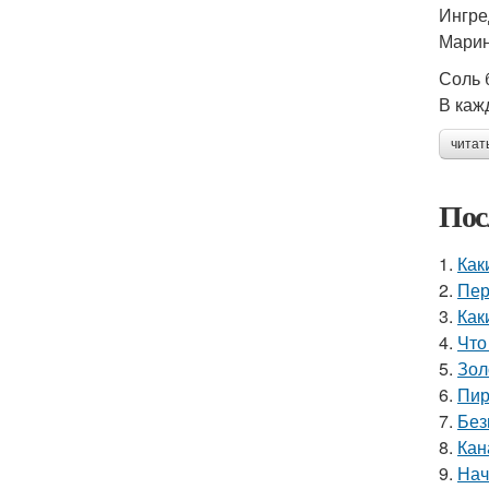
Ингре
Марин
Соль б
В каж
читат
Пос
1.
Как
2.
Пер
3.
Как
4.
Что
5.
Зол
6.
Пир
7.
Без
8.
Кан
9.
Нач