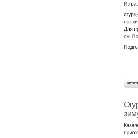
Из ра
огурцы
ложки
Для п
см. В
Подго
читат
Огу
зим
Казал
приго