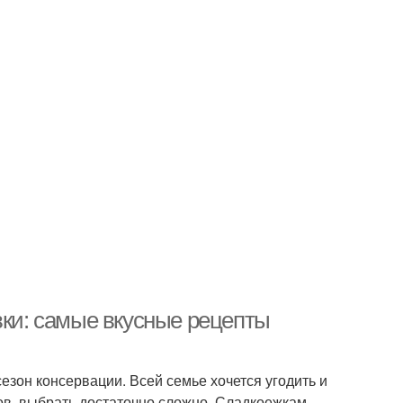
вки: самые вкусные рецепты
езон консервации. Всей семье хочется угодить и
тов, выбрать достаточно сложно. Сладкоежкам