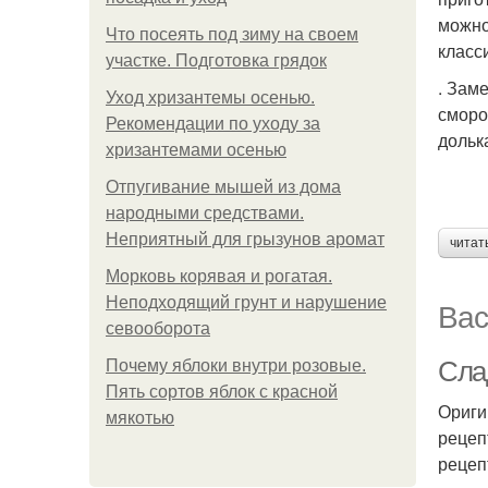
можно
Что посеять под зиму на своем
класс
участке. Подготовка грядок
. Зам
Уход хризантемы осенью.
сморо
Рекомендации по уходу за
дольк
хризантемами осенью
Отпугивание мышей из дома
народными средствами.
Неприятный для грызунов аромат
читат
Морковь корявая и рогатая.
Неподходящий грунт и нарушение
Вас
севооборота
Сла
Почему яблоки внутри розовые.
Пять сортов яблок с красной
Ориги
мякотью
рецеп
рецеп