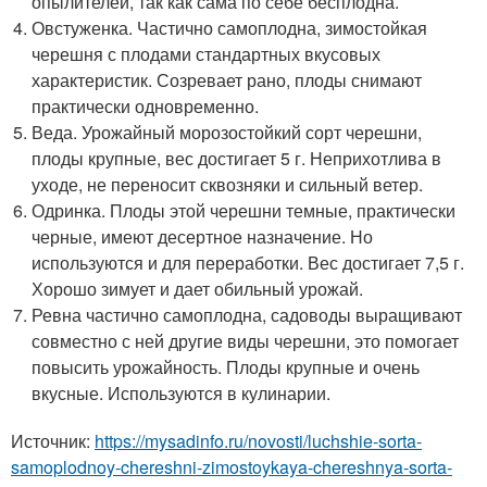
опылителей, так как сама по себе бесплодна.
Овстуженка. Частично самоплодна, зимостойкая
черешня с плодами стандартных вкусовых
характеристик. Созревает рано, плоды снимают
практически одновременно.
Веда. Урожайный морозостойкий сорт черешни,
плоды крупные, вес достигает 5 г. Неприхотлива в
уходе, не переносит сквозняки и сильный ветер.
Одринка. Плоды этой черешни темные, практически
черные, имеют десертное назначение. Но
используются и для переработки. Вес достигает 7,5 г.
Хорошо зимует и дает обильный урожай.
Ревна частично самоплодна, садоводы выращивают
совместно с ней другие виды черешни, это помогает
повысить урожайность. Плоды крупные и очень
вкусные. Используются в кулинарии.
Источник:
https://mysadinfo.ru/novosti/luchshie-sorta-
samoplodnoy-chereshni-zimostoykaya-chereshnya-sorta-