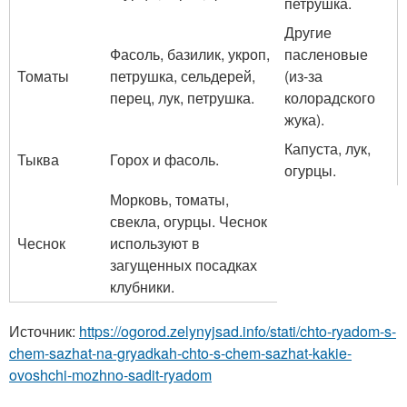
петрушка.
Другие
Фасоль, базилик, укроп,
пасленовые
Томаты
петрушка, сельдерей,
(из-за
перец, лук, петрушка.
колорадского
жука).
Капуста, лук,
Тыква
Горох и фасоль.
огурцы.
Морковь, томаты,
свекла, огурцы. Чеснок
Чеснок
используют в
загущенных посадках
клубники.
Источник:
https://ogorod.zelynyjsad.info/stati/chto-ryadom-s-
chem-sazhat-na-gryadkah-chto-s-chem-sazhat-kakie-
ovoshchi-mozhno-sadit-ryadom