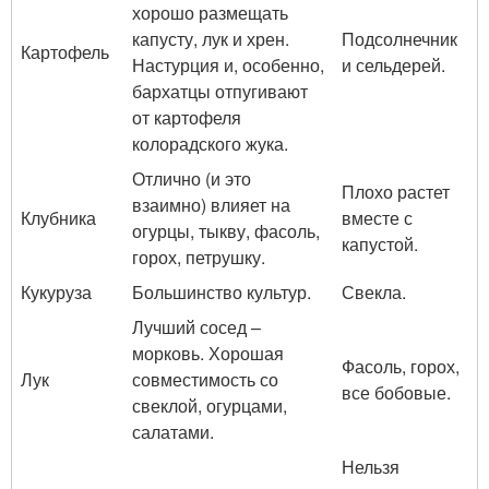
хорошо размещать
капусту, лук и хрен.
Подсолнечник
Картофель
Настурция и, особенно,
и сельдерей.
бархатцы отпугивают
от картофеля
колорадского жука.
Отлично (и это
Плохо растет
взаимно) влияет на
Клубника
вместе с
огурцы, тыкву, фасоль,
капустой.
горох, петрушку.
Кукуруза
Большинство культур.
Свекла.
Лучший сосед –
морковь. Хорошая
Фасоль, горох,
Лук
совместимость со
все бобовые.
свеклой, огурцами,
салатами.
Нельзя