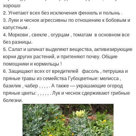
хорошо
2. Угнетают всех без исключения фенхель и полынь .
3. Луки и чеснок агрессивны по отношению к бобовым и
капустным .
4. Моркови , свекле , огурцам , томатам в основном все
без разницы.
5. Салат и шпинат выделяют вещества, активизирующие
корни других растений, и притеняют почву. Общие
помощники и кормильцы !
6. Защищают всех от вредителей фасоль , петрушка и
пряные травы из семейства Губоцветные: мелисса ,
базилик , чабер , , , , . А также — украшающие огород
пряные цветы: , , , , , . Лук и чеснок сдерживают грибные
болезни.