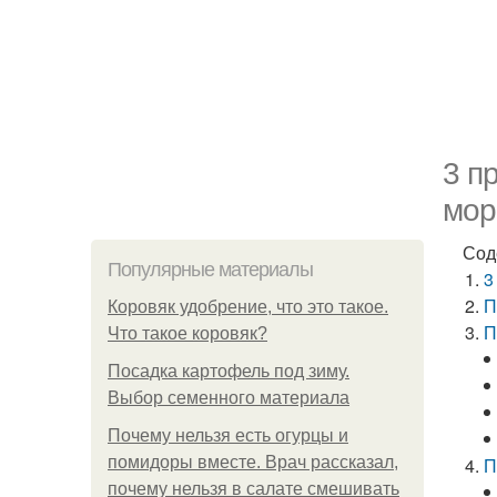
3 п
мор
Сод
Популярные материалы
3
П
Коровяк удобрение, что это такое.
П
Что такое коровяк?
Посадка картофель под зиму.
Выбор семенного материала
Почему нельзя есть огурцы и
помидоры вместе. Врач рассказал,
П
почему нельзя в салате смешивать