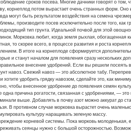
облюдение сроков посева. Многие дачники говорят о том, 
ву, корнеплод потом вырастает очень странных форм. Оно
вда могут быть результатом воздействия на семена чрезме
блемы, производите посев исключительно после того, как гр
одходящий тип грунта. Идеальной почвой для этой овощной
линок. Морковка любит, когда земля рыхлая, обогащенная к
тная, то скорее всего, в процессе развития и роста корнеп
лением. В итоге на корнеплоде сформируется дополнительно
орые и станут началом для появления сразу нескольких доп
равильное внесение удобрений. Если вы решили посеять в 
рунт навоз. Свежий навоз — это абсолютное табу. Перепрев
и хотите удобрить грядку навозом, сделайте это, как миниму
но, чтобы внесенное удобрение до появления семян культу
 одна причина рогатости, связанная с удобрениями, — это 
минали выше. Добавлять в почву азот можно аккурат до с
ьзя. В противном случае морковка вырастет очень маленькой 
мулировать культуру наращивать зеленую массу.
реждение корневой системы. Пока морковь молоденькая, е
реживать сеянцы нужно с большой осторожностью. Возможн