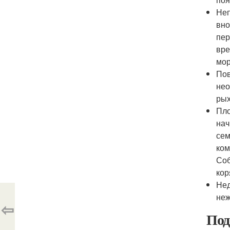
Неп
вно
пер
вре
мор
Пов
нео
рых
Пло
нач
сем
ком
Соб
кор
Нед
неж
⇦
Под