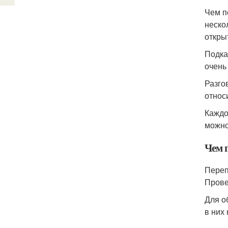
Чем п
неско
откры
Подка
очень
Разго
относ
Каждо
можно
Чем 
Переп
Прове
Для о
в них