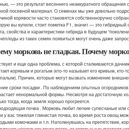
нью, — это результат весеннего неаккуратного обращения
хой посевной материал. О семенах мы уже довольно подро
чиной корявости часто становятся собственноручно собран
орую вы купили, стоит пометка F1, значит — это гибридный 
та, свойства и характеристики гибрида в будущем “поколени
неплоды из таких семян появиться могут очень даже запрос
ему морковь не гладкая. Почему морко
твует и еще одна проблема, с которой сталкиваются дачни
ает корявым и рогатым (кто-то называет его кривым, кто-то 
палым). Причин, которые могут вызвать изменение внешнег
ние сроки посадки . По наблюдениям опытных огородников,
астает ненормальной формы. Несмотря на достаточную хол
ько тогда, когда земля хорошо прогреется.
одходящая почва . Морковь любит легкие супесчаные или
и у вас тяжелая глинистая почва, во время роста овощ мож
рдыми комочками и т.п. Натолкнувшись на препятствие, кор
влению нескольких точек роста, из которых и вырастают но