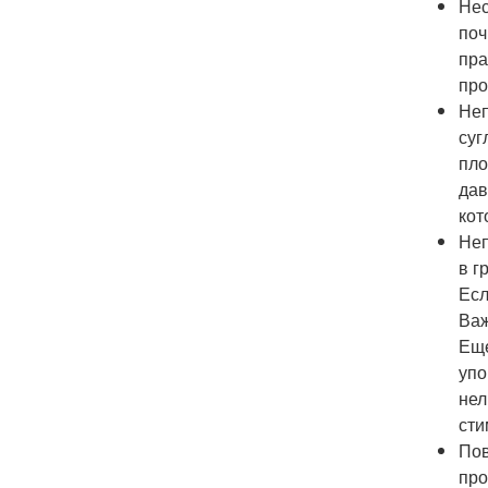
Нес
поч
пра
про
Неп
суг
пло
дав
кот
Неп
в г
Есл
Важ
Еще
упо
нел
сти
Пов
про