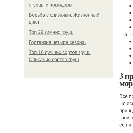
огурцы и помидоры
Борьба с слизнями. Жизненный
цикл
Топ 29 зимних груш.
Ч
Гортензия четыре сезона.
Топ-10 лучших сортов груш.
Описание сортов груш
3 п
мор
Все п
Но ес
принц
завис
ее ни 