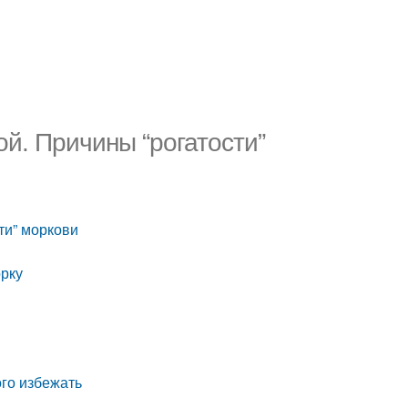
ой. Причины “рогатости”
ти” моркови
орку
ого избежать