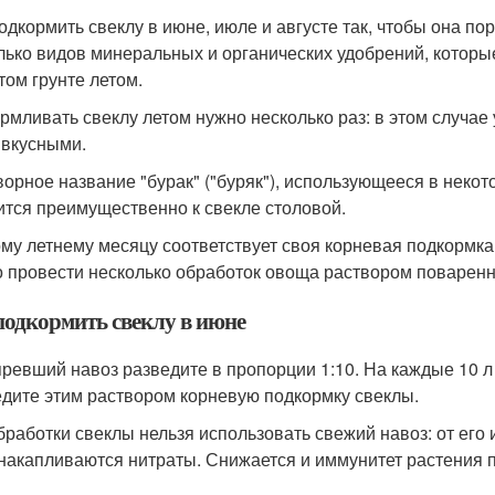
одкормить свеклу в июне, июле и августе так, чтобы она 
лько видов минеральных и органических удобрений, котор
том грунте летом.
рмливать свеклу летом нужно несколько раз: в этом случае
 вкусными.
ворное название "бурак" ("буряк"), использующееся в некот
ится преимущественно к свекле столовой.
му летнему месяцу соответствует своя корневая подкормка
 провести несколько обработок овоща раствором поваренн
подкормить свеклу в июне
ревший навоз разведите в пропорции 1:10. На каждые 10 л т
дите этим раствором корневую подкормку свеклы.
бработки свеклы нельзя использовать свежий навоз: от его
 накапливаются нитраты. Снижается и иммунитет растения