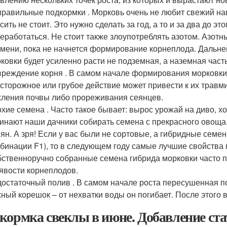
равильные подкормки . Морковь очень не любит свежий на
сить не стоит. Это нужно сделать за год, а то и за два до э
еработаться. Не стоит также злоупотреблять азотом. Азотн
мени, пока не начнется формирование корнеплода. Дальней
ковки будет усиленно расти не подземная, а наземная часть
реждение корня . В самом начале формирования морковки 
сторожное или грубое действие может привести к их травм
ления почвы либо прореживания сеянцев.
хие семена . Часто такое бывает: вырос урожай на диво, хо
инают наши дачники собирать семена с прекрасного овоща. 
ян. А зря! Если у вас были не сортовые, а гибридные семен
бинации F1), то в следующем году самые лучшие свойства п
ственноручно собранные семена гибрида морковки часто п
явости корнеплодов.
остаточный полив . В самом начале роста пересушенная п
ный корешок – от нехватки воды он погибает. После этого в
кормка свеклы в июне. Добавление ста