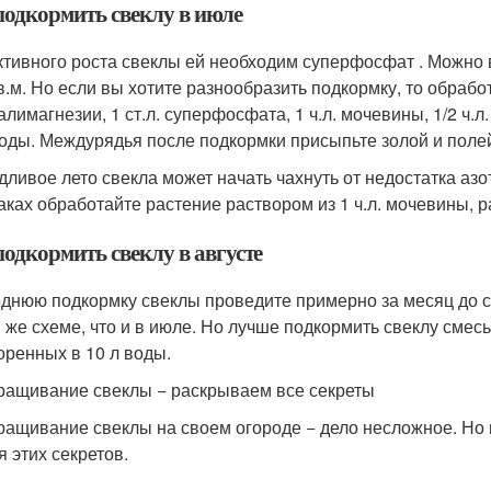
подкормить свеклу в июле
ктивного роста свеклы ей необходим суперфосфат . Можно вн
кв.м. Но если вы хотите разнообразить подкормку, то обраб
калимагнезии, 1 ст.л. суперфосфата, 1 ч.л. мочевины, 1/2 ч.
воды. Междурядья после подкормки присыпьте золой и полей
дливое лето свекла может начать чахнуть от недостатка аз
аках обработайте растение раствором из 1 ч.л. мочевины, р
подкормить свеклу в августе
днюю подкормку свеклы проведите примерно за месяц до с
й же схеме, что и в июле. Но лучше подкормить свеклу смесь
оренных в 10 л воды.
ащивание свеклы − раскрываем все секреты
ащивание свеклы на своем огороде − дело несложное. Но 
я этих секретов.