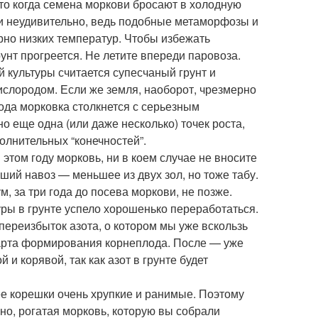
что когда семена моркови бросают в холодную
 и неудивительно, ведь подобные метаморфозы и
рно низких температур. Чтобы избежать
унт прогреется. Не летите впереди паровоза.
 культуры считается супесчаный грунт и
ислородом. Если же земля, наоборот, чрезмерно
лода морковка столкнется с серьезным
 еще одна (или даже несколько) точек роста,
олнительных “конечностей”.
этом году морковь, ни в коем случае не вносите
ший навоз — меньшее из двух зол, но тоже табу.
м, за три года до посева моркови, не позже.
ры в грунте успело хорошенько переработаться.
переизбыток азота, о котором мы уже вскользь
тарта формирования корнеплода. После — уже
и корявой, так как азот в грунте будет
е корешки очень хрупкие и ранимые. Поэтому
о, рогатая морковь, которую вы собрали