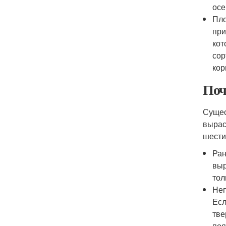
осе
Пло
при
кот
сор
кор
Поч
Сущес
выраст
шести
Ран
выр
тол
Неп
Есл
тве
поя