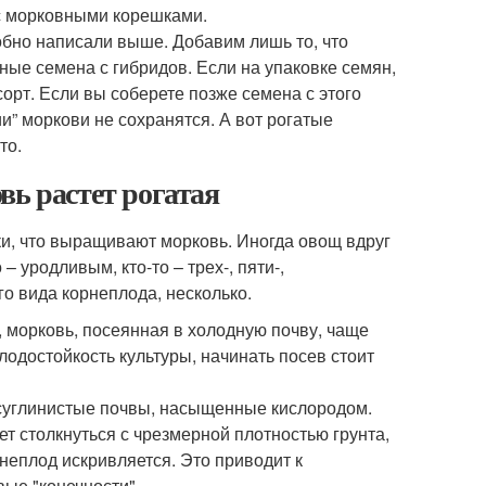
 с морковными корешками.
бно написали выше. Добавим лишь то, что
ные семена с гибридов. Если на упаковке семян,
сорт. Если вы соберете позже семена с этого
и” моркови не сохранятся. А вот рогатые
то.
вь растет рогатая
ки, что выращивают морковь. Иногда овощ вдруг
– уродливым, кто-то – трех-, пяти-,
о вида корнеплода, несколько.
 морковь, посеянная в холодную почву, чаще
одостойкость культуры, начинать посев стоит
 суглинистые почвы, насыщенные кислородом.
ет столкнуться с чрезмерной плотностью грунта,
неплод искривляется. Это приводит к
вые "конечности".