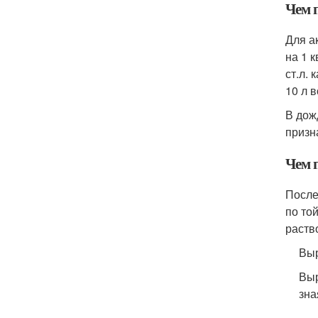
Чем 
Для а
на 1 
ст.л. 
10 л 
В дож
призн
Чем 
После
по то
раств
Выр
Выр
зна