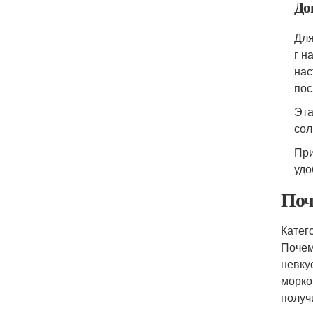
До
Для
г н
нас
пос
Эта
сол
При
удо
Поч
Катего
Почем
невку
морко
получ