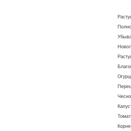
Растущ
Полно
Убыва
Новол
Расту
Благо
Огурцы
Перец,
Чеснок 
Капуста
Томаты
Корнеп