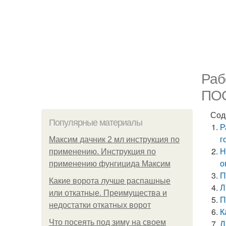
Раб
ПОС
Сод
Популярные материалы
Р
г
Максим дачник 2 мл инструкция по
Н
применению. Инструкция по
о
применению фунгицида Максим
П
Какие ворота лучше распашные
Л
или откатные. Преимущества и
П
недостатки откатных ворот
К
Что посеять под зиму на своем
Л