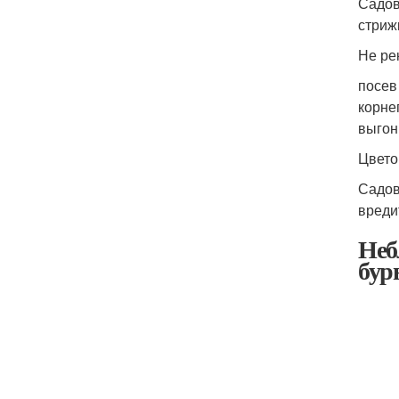
Садов
стриж
Не ре
посев
корне
выгон
Цвето
Садов
вреди
Неб
бур