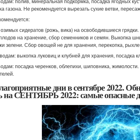
одам: полив, минеральная подкормка, посадка ягодных кус
ка газона. Не рекомендуется вырезать сухие ветви, переса
комендуется:
 озимых сидератов (рожь, вика) на освободившиеся грядки.
плодов на хранение, сбор семенников и семян. Выкопка шни
ки зелени. Сбор овощей не для хранения, перекопка, рыхле
водам: выкопка луковиц и клубней для хранения, посадка к
одам: посадка черенков, облепихи, шиповника, жимолости. 
телей.
лагоприятные дни в сентябре 2022. О
ь на СЕНТЯБРЬ 2022: самые опасные д