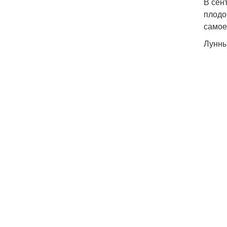
В сен
плодо
самое
Лунны