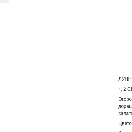
ЛУНН
1, 2 
Огоро
доращ
салат
Цвето