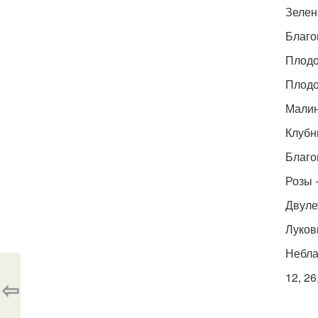
Зелень
Благо
Плодов
Плодов
Малина
Клубни
Благо
Розы - 
Двулет
Лукови
Небла
12, 26
⇦