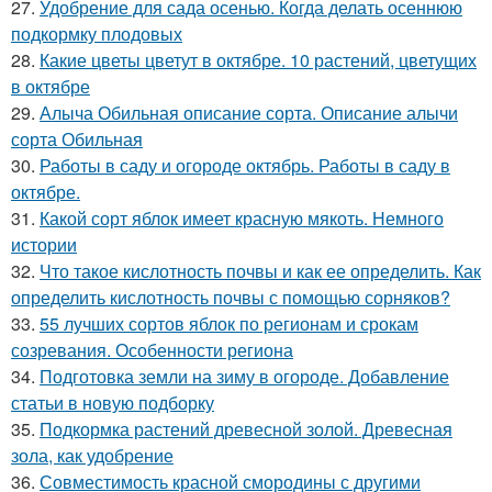
27.
Удобрение для сада осенью. Когда делать осеннюю
подкормку плодовых
28.
Какие цветы цветут в октябре. 10 растений, цветущих
в октябре
29.
Алыча Обильная описание сорта. Описание алычи
сорта Обильная
30.
Работы в саду и огороде октябрь. Работы в саду в
октябре.
31.
Какой сорт яблок имеет красную мякоть. Немного
истории
32.
Что такое кислотность почвы и как ее определить. Как
определить кислотность почвы с помощью сорняков?
33.
55 лучших сортов яблок по регионам и срокам
созревания. Особенности региона
34.
Подготовка земли на зиму в огороде. Добавление
статьи в новую подборку
35.
Подкормка растений древесной золой. Древесная
зола, как удобрение
36.
Совместимость красной смородины с другими