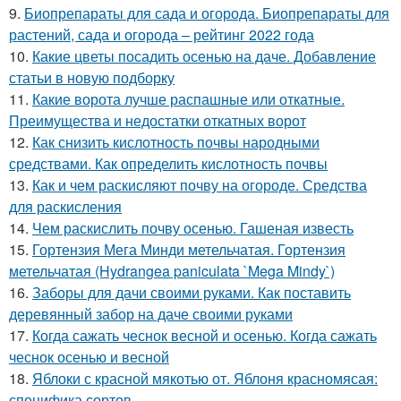
9.
Биопрепараты для сада и огорода. Биопрепараты для
растений, сада и огорода – рейтинг 2022 года
10.
Какие цветы посадить осенью на даче. Добавление
статьи в новую подборку
11.
Какие ворота лучше распашные или откатные.
Преимущества и недостатки откатных ворот
12.
Как снизить кислотность почвы народными
средствами. Как определить кислотность почвы
13.
Как и чем раскисляют почву на огороде. Средства
для раскисления
14.
Чем раскислить почву осенью. Гашеная известь
15.
Гортензия Мега Минди метельчатая. Гортензия
метельчатая (Hydrangea paniculata `Mega Mindy`)
16.
Заборы для дачи своими руками. Как поставить
деревянный забор на даче своими руками
17.
Когда сажать чеснок весной и осенью. Когда сажать
чеснок осенью и весной
18.
Яблоки с красной мякотью от. Яблоня красномясая:
специфика сортов