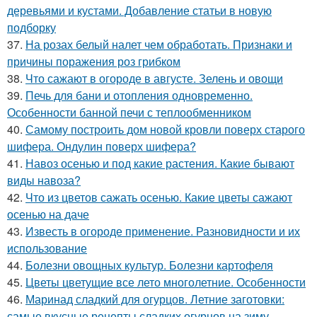
деревьями и кустами. Добавление статьи в новую
подборку
37.
На розах белый налет чем обработать. Признаки и
причины поражения роз грибком
38.
Что сажают в огороде в августе. Зелень и овощи
39.
Печь для бани и отопления одновременно.
Особенности банной печи с теплообменником
40.
Самому построить дом новой кровли поверх старого
шифера. Ондулин поверх шифера?
41.
Навоз осенью и под какие растения. Какие бывают
виды навоза?
42.
Что из цветов сажать осенью. Какие цветы сажают
осенью на даче
43.
Известь в огороде применение. Разновидности и их
использование
44.
Болезни овощных культур. Болезни картофеля
45.
Цветы цветущие все лето многолетние. Особенности
46.
Маринад сладкий для огурцов. Летние заготовки:
самые вкусные рецепты сладких огурцов на зиму