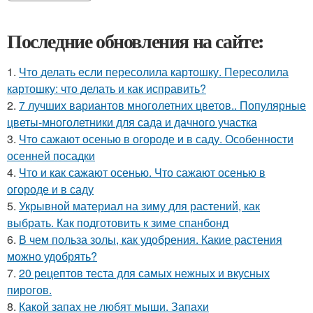
Последние обновления на сайте:
1.
Что делать если пересолила картошку. Пересолила
картошку: что делать и как исправить?
2.
7 лучших вариантов многолетних цветов.. Популярные
цветы-многолетники для сада и дачного участка
3.
Что сажают осенью в огороде и в саду. Особенности
осенней посадки
4.
Что и как сажают осенью. Что сажают осенью в
огороде и в саду
5.
Укрывной материал на зиму для растений, как
выбрать. Как подготовить к зиме спанбонд
6.
В чем польза золы, как удобрения. Какие растения
можно удобрять?
7.
20 рецептов теста для самых нежных и вкусных
пирогов.
8.
Какой запах не любят мыши. Запахи