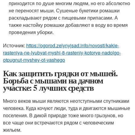
приходится по душе многим людям, но его абсолютно
не переносят мыши. Сушеные букетики ромашки
раскладывают рядом с пищевыми припасами. А
также настойку ромашки добавляют в воду во время
проведения уборки.
Источник:
https://ogorod.zelynyjsad.info/novosti/kakie-
rasteniya-ne-lyubyat-myshi-8-rasteniy-kotorye-nadolgo-
otpugnut-myshey-ot-vashego
Как защитить грядки от мышей.
Борьба с мышами на дачном
участке: 5 лучших средств
Много веков мыши являются неотступными спутниками
человека. Куда кочуют люди, туда и двигаются мышиные
поселения. В дикой природе тоже много грызунов, но
все чаще они встречаются рядом с человеческим
жильем.