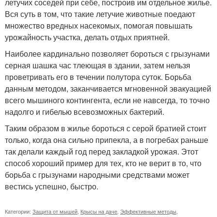
летучих соседей при себе, построив им отдельное жилье.
Вся суть в том, что такие летучие животные поедают
множество вредных насекомых, помогая повышать
урожайность участка, делать отдых приятней.
Наиболее кардинально позволяет бороться с грызунами
серная шашка час тлеющая в здании, затем нельзя
проветривать его в течении полутора суток. Борьба
данным методом, заканчивается мгновенной эвакуацией
всего мышиного контингента, если не навсегда, то точно
надолго и гибелью всевозможных бактерий.
Таким образом в жилье бороться с серой братией стоит
только, когда она сильно припекла, а в погребах раньше
так делали каждый год перед закладкой урожая. Этот
способ хороший пример для тех, кто не верит в то, что
борьба с грызунами народными средствами может
вестись успешно, быстро.
Категории:
Защита от мышей
,
Крысы на даче
,
Эффективные методы
,