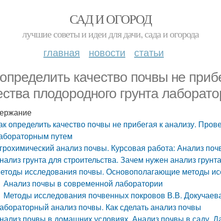
САД И ОГОРОД
лучшие советы и идеи для дачи, сада и огорода
главная
новости
статьи
 определить качество почвы не приб
ества плодородного грунта лаборат
ержание
ак определить качество почвы не прибегая к анализу. Пров
абораторным путем
грохимический анализ почвы. Курсовая работа: Анализ поч
нализ грунта для строительства. Зачем нужен анализ грунт
етоды исследования почвы. Основополагающие методы ис
Анализ почвы в современной лаборатории
Методы исследования почвенных покровов В.В. Докучаев
абораторный анализ почвы. Как сделать анализ почвы
нализ почвы в домашних условиях. Анализ почвы в саду. Д