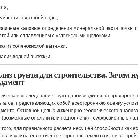
ота,
имически связанной воды,
азличные валовые определения минеральной части почвы 
отой или сплавлением с углекислыми щелочами.
нализ солянокислой вытяжки.
нализ водной вытяжки.
лиз грунта для строительства. Зачем н
дамент
гическое исследование грунта производится на предпроектн
ьтатов, представляющих собой всестороннюю оценку услови
мента. Основной целью инженерно-геологического анализа
е (возможные оползни или подтопления, суффозионные явл
 того, для правильного расчёта несущей способности как е
ется изучить геологическое строение земли в пятне застройк