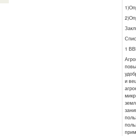
1)Оп
2)Оп
Закл
Спис
1 В
Агро
повы
удоб
и ве
агро
микр
земл
зани
поль
поль
прим