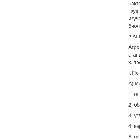
бакт
груп
изуч
биол
2 А
Агро
стан
х. п
I. По
А) М
1) о
2) о
3) у
4) к
5) п