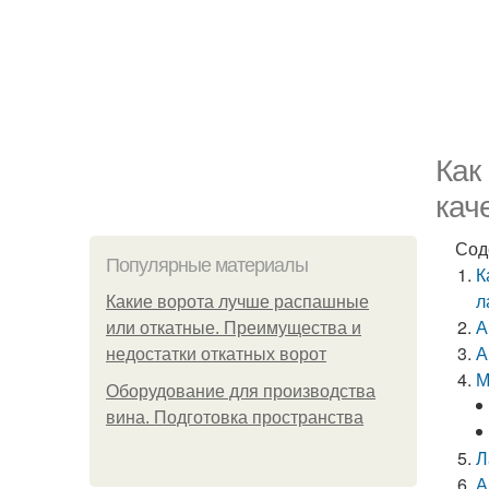
Как
кач
Сод
Популярные материалы
К
л
Какие ворота лучше распашные
А
или откатные. Преимущества и
А
недостатки откатных ворот
М
Оборудование для производства
вина. Подготовка пространства
Л
А