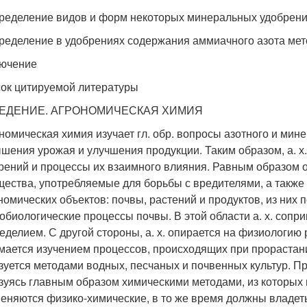
ределение видов и форм некоторых минеральных удобрени
ределение в удобрениях содержания аммиачного азота мет
ючение
ок цитируемой литературы
ВЕДЕНИЕ. АГРОНОМИЧЕСКАЯ ХИМИЯ
номическая химия изучает гл. обр. вопросы азотного и мине
шения урожая и улучшения продукции. Таким образом, а. х. 
рений и процессы их взаимного влияния. Равным образом 
щества, употребляемые для борьбы с вредителями, а также
номических объектов: почвы, растений и продуктов, из них
обиологические процессы почвы. В этой области а. х. сопр
еделием. С другой стороны, а. х. опирается на физиологию р
мается изучением процессов, происходящих при прорастании
зуется методами водных, песчаных и почвенных культур. П
зуясь главным образом химическими методами, из которых
еняются физико-химические, в то же время должны владеть