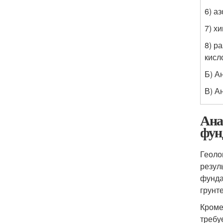
6) аз
7) х
8) р
кисл
Б) А
В) А
Ана
фун
Геоло
резул
фунда
грунт
Кроме
требу