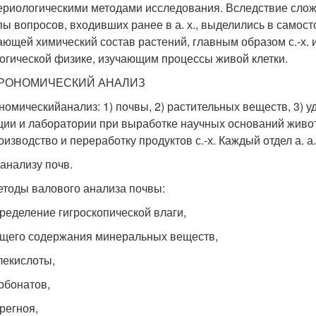
ериологическими методами исследования. Вследствие сложн
пы вопросов, входивших ранее в а. х., выделились в самос
ающей химический состав растений, главным образом с.-х. и
огической физике, изучающим процессы живой клетки.
ГРОНОМИЧЕСКИЙ АНАЛИЗ
номическийанализ: 1) почвы, 2) растительных веществ, 3) уд
ции и лаборатории при выработке научных оснований живот
роизводство и переработку продуктов с.-х. Каждый отдел а. 
 анализу почв.
етоды валового анализа почвы:
пределение гигроскопической влаги,
бщего содержания минеральных веществ,
глекислоты,
арбонатов,
ерегноя,