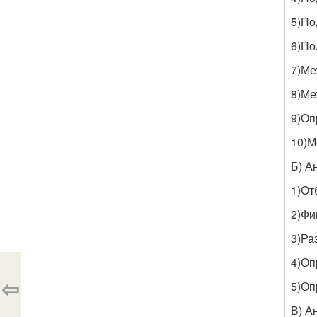
5)По
6)По
7)Ме
8)Ме
9)Оп
10)М
Б) А
1)От
2)Фи
3)Ра
4)Оп
⇦
5)Оп
В) А