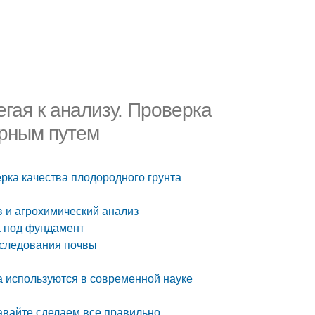
егая к анализу. Проверка
орным путем
ерка качества плодородного грунта
в и агрохимический анализ
а под фундамент
следования почвы
а используются в современной науке
авайте сделаем все правильно