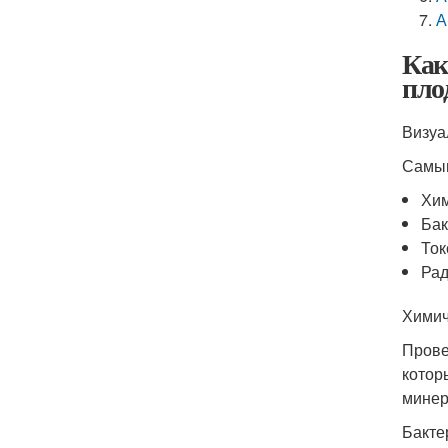
А
Как
пло
Визуа
Самым
Хи
Бак
Ток
Рад
Химич
Прове
котор
минер
Бакте