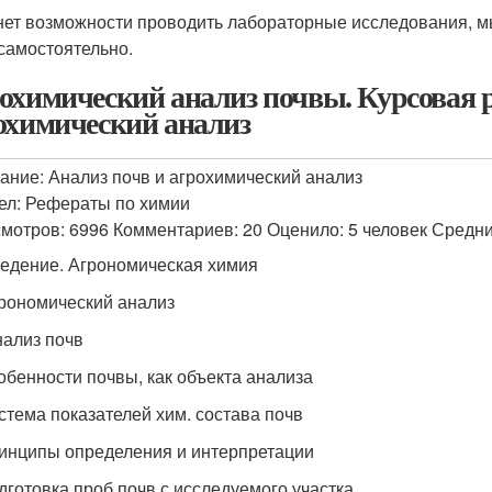
нет возможности проводить лабораторные исследования, м
 самостоятельно.
охимический анализ почвы. Курсовая р
охимический анализ
ание: Анализ почв и агрохимический анализ
ел: Рефераты по химии
мотров: 6996 Комментариев: 20 Оценило: 5 человек Средний
ведение. Агрономическая химия
грономический анализ
нализ почв
обенности почвы, как объекта анализа
стема показателей хим. состава почв
инципы определения и интерпретации
дготовка проб почв с исследуемого участка