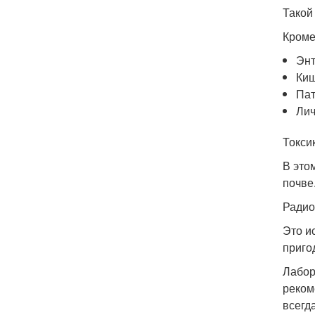
Такой
Кроме
Энт
Киш
Пат
Лич
Токси
В это
почве
Радио
Это и
приго
Лабор
реком
всегд