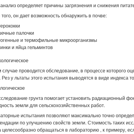
 анализ определяет причины загрязнения и снижения питат
 того, он дает возможность обнаружить в почве:
ерококки
ечные палочки
огенные и термофильные микроорганизмы
инки и яйца гельминтов
кологическое
м случае проводится обследование, в процессе которого о
. Рез у льтаты этого испытания выводятся в виде индекса т
логическое
сследование грунта помогает установить радиационный фон
дность земли для сельскохозяйственных работ.
аторные испытания позволяют максимально точно определи
ендации по улучшению свойств земли. Стоимость таких исс
а целесообразно обращаться в лабораторию , к примеру, ес