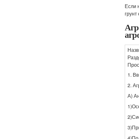
Если 
грунт
Агр
агр
Назв
Разд
Прос
1. В
2. А
А) А
1)Ос
2)Си
3)Пр
4)По