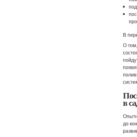
под
пос
про
В пер
О том
состо
пойду
появя
полив
систе
Пос
в са
Опытн
до ко
разви