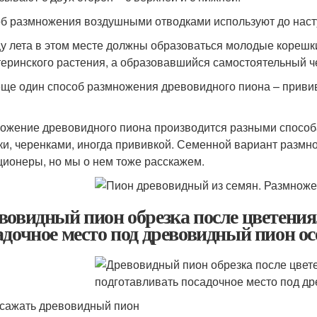
б размножения воздушными отводками используют до наст
цу лета в этом месте должны образоваться молодые корешки
теринского растения, а образовавшийся самостоятельный 
еще один способ размножения древовидного пиона – прививк
ожение древовидного пиона производится разными способа
ки, черенками, иногда прививкой. Семенной вариант разм
ционеры, но мы о нем тоже расскажем.
вовидный пион обрезка после цветения.
адочное место под древовидный пион о
 сажать древовидный пион