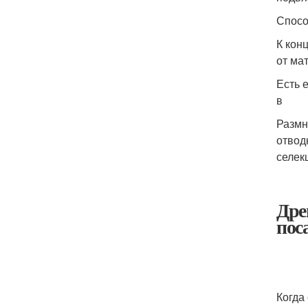
Спосо
К кон
от ма
Есть 
в
Размн
отвод
селек
Дре
пос
Когда