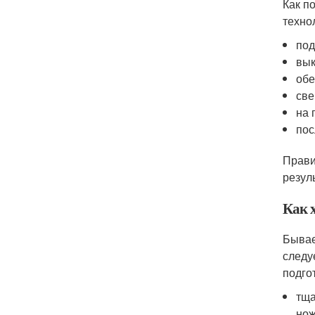
Как п
техно
под
вык
обе
све
на 
пос
Прави
резул
Как 
Бывае
следу
подго
тща
нож