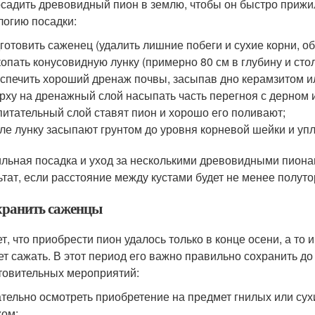
осадить древовидный пион в землю, чтобы он быстро прижи
логию посадки:
готовить саженец (удалить лишние побеги и сухие корни, об
опать конусовидную лунку (примерно 80 см в глубину и стол
спечить хороший дренаж почвы, засыпав дно керамзитом и
рху на дренажный слой насыпать часть перегноя с дерном 
питательный слой ставят пион и хорошо его поливают;
ле лунку засыпают грунтом до уровня корневой шейки и упл
льная посадка и уход за несколькими древовидными пиона
ьтат, если расстояние между кустами будет не менее полуто
хранить саженцы
т, что приобрести пион удалось только в конце осени, а то и
ет сажать. В этот период его важно правильно сохранить до
товительных мероприятий:
тельно осмотреть приобретение на предмет гнилых или сух
ом;