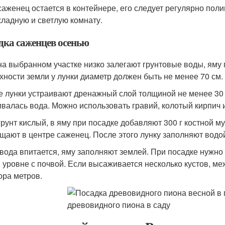
саженец остается в контейнере, его следует регулярно поли
хладную и светлую комнату.
дка саженцев осенью
на выбранном участке низко залегают грунтовые воды, яму
хности земли у лунки диаметр должен быть не менее 70 см.
е лунки устраивают дренажный слой толщиной не менее 30 
ивалась вода. Можно использовать гравий, колотый кирпич 
грунт кислый, в яму при посадке добавляют 300 г костной 
щают в центре саженец. После этого лунку заполняют водо
 вода впитается, яму заполняют землей. При посадке нужно
 уровне с почвой. Если высаживается несколько кустов, м
ора метров.