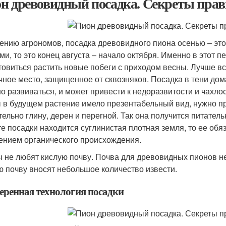
н древовидный посадка. Секреты прав
ению агрономов, посадка древовидного пиона осенью – это
ми, то это конец августа – начало октября. Именно в этот 
товиться растить новые побеги с приходом весны. Лучше 
чное место, защищенное от сквозняков. Посадка в тени дом
о развиваться, и может привести к недоразвитости и чахлос
 в будущем растение имело презентабельный вид, нужно пр
тельно глину, дерен и перегной. Так она получится питател
те посадки находится суглинистая плотная земля, то ее об
ением органического происхождения.
 не любят кислую почву. Почва для древовидных пионов не
ю почву вносят небольшое количество извести.
еренная технология посадки