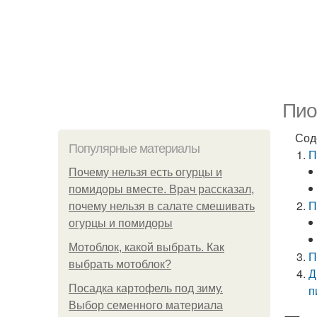
Пио
Сод
Популярные материалы
П
Почему нельзя есть огурцы и
помидоры вместе. Врач рассказал,
П
почему нельзя в салате смешивать
огурцы и помидоры
Мотоблок, какой выбрать. Как
П
выбрать мотоблок?
Д
Посадка картофель под зиму.
п
Выбор семенного материала