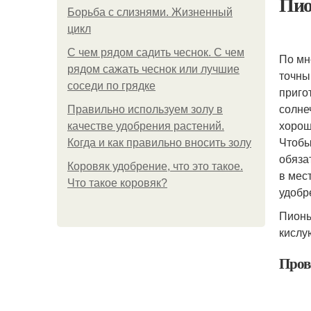
Пио
Борьба с слизнями. Жизненный
цикл
С чем рядом садить чеснок. С чем
По мн
рядом сажать чеснок или лучшие
точны
соседи по грядке
приго
солне
Правильно используем золу в
хорош
качестве удобрения растений.
Чтобы
Когда и как правильно вносить золу
обяза
Коровяк удобрение, что это такое.
в мес
Что такое коровяк?
удобр
Пионы
кислу
Пров