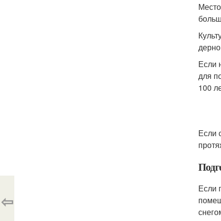
Место
больш
Культ
дерно
Если 
для п
100 ле
Если 
протя
Подг
Если 
⇦
помещ
снего