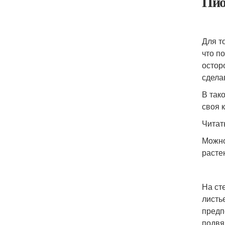
Пио
Для т
что п
остор
сдела
В так
своя 
Читат
Можно
расте
На ст
листь
предп
подвя