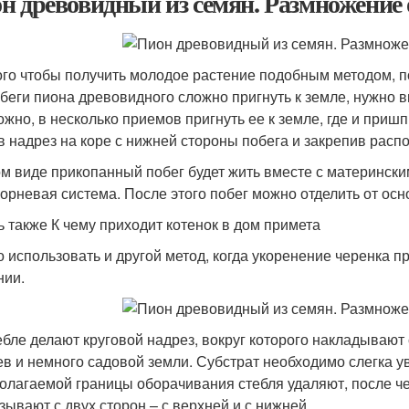
н древовидный из семян. Размножение
ого чтобы получить молодое растение подобным методом, по
обеги пиона древовидного сложно пригнуть к земле, нужно 
ожно, в несколько приемов пригнуть ее к земле, где и приш
в надрез на коре с нижней стороны побега и закрепив расп
ом виде прикопанный побег будет жить вместе с материнским
корневая система. После этого побег можно отделить от осно
ь также К чему приходит котенок в дом примета
 использовать и другой метод, когда укоренение черенка 
нии.
ебле делают круговой надрез, вокруг которого накладывают
ев и немного садовой земли. Субстрат необходимо слегка 
олагаемой границы оборачивания стебля удаляют, после ч
зывают с двух сторон – с верхней и с нижней.