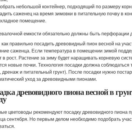
обрать небольшой контейнер, подходящий по размеру корн
адить саженец на время зимовки в питательную почву в кон
хладное помещение.
евалочной емкости обязательно должны быть перфорации дл
, как правильно посадить древовидный пион весной на учас
яние саженца. Если температура в помещении зимой поддер
т в рост. Растение за зиму будет наращивать корневую сис
тся новые почки. Технология посадки должна соблюдаться т
, дренаж и питательный грунт). После посадки нужно поста
матический уход за древовидными пионами.
адка древовидного пиона весной в грун
ду
ые цветоводы рекомендуют посадку древовидного пиона пр
нца сентября. Но первым делом необходимо подобрать участ
ваться.