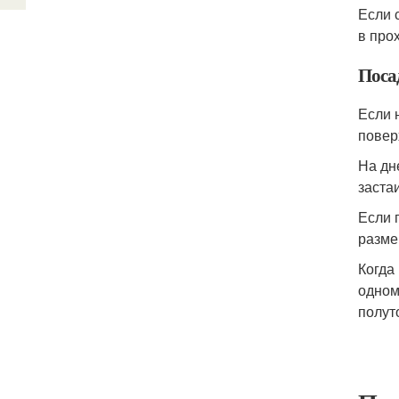
Если 
в про
Поса
Если 
повер
На дн
заста
Если 
разме
Когда
одном
полут