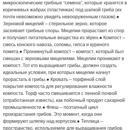
микроскопические грибные “семена”, которые хранятся в
коричневых жабрах (пластинках) под шапкой гриба (их
почти невозможно увидеть невооруженным глазом).●
Зерновой мицелий – стерильное зерно, которое
засеивает грибные споры. Мицелии прорастают из спор
и получают питательные вещества из зёрен.● Компост –
смесь конского навоза, соломы, гипса и куриного
помета.● Проникнутый компост – компост, который был
смешан с зерновыми мицелиями. Мицелии проникают в
компост. Тот кто выращивает грибы, должен создать
идеальные условия, при которых мицелии начнут
прорастать в грибы.● Кровать – торфяной слой
покрытия компоста для регулирования влажности
компоста. Торф часто смешивается с пенной почвой
(отработанная известь), как побочный продукт сахарной
промышленности.● Флеш – поэтапный цикл
произрастания грибов. Это момент, когда они
формируют шляпку над корпусом.● Теплица –
пространство, используемое для выращивания грибов.