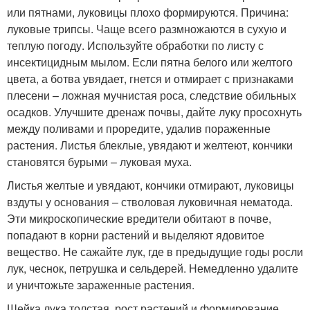
или пятнами, луковицы плохо формируются. Причина:
луковые трипсы. Чаще всего размножаются в сухую и
теплую погоду. Используйте обработки по листу с
инсектицидным мылом. Если пятна белого или желтого
цвета, а ботва увядает, гнется и отмирает с признаками
плесени – ложная мучнистая роса, следствие обильных
осадков. Улучшите дренаж почвы, дайте луку просохнуть
между поливами и проредите, удалив пораженные
растения. Листья блеклые, увядают и желтеют, кончики
становятся бурыми – луковая муха.
Листья желтые и увядают, кончики отмирают, луковицы
вздуты у основания – стволовая луковичная нематода.
Эти микроскопические вредители обитают в почве,
попадают в корни растений и выделяют ядовитое
вещество. Не сажайте лук, где в предыдущие годы росли
лук, чеснок, петрушка и сельдерей. Немедленно удалите
и уничтожьте зараженные растения.
Шейка лука толстая, рост растений и формирование