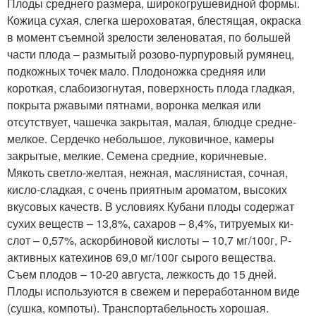
Плоды среднего размера, широкогрушевидной формы.
Кожица сухая, слегка шероховатая, блестящая, окраска
в момент съемной зрелости зеленоватая, по большей
части плода – размытый розово-пурпуровый ру­мянец,
подкожных точек мало. Плодоножка средняя или
короткая, слабоизогнутая, поверхность плода гладкая,
покрыта ржавыми пят­нами, воронка мелкая или
отсутствует, чашечка закрытая, малая, блюдце средне-
мелкое. Сер­дечко небольшое, луковичное, камеры
закрытые, мелкие. Семена средние, корич­невые.
Мякоть светло-желтая, нежная, маслянистая, соч­ная,
кисло-сладкая, с очень приятным ароматом, высоких
вкусовых качеств. В условиях Кубани плоды содержат
сухих веществ – 13,8%, сахаров – 8,4%, титруемых ки­
слот – 0,57%, аскорбиновой кислоты – 10,7 мг/100г, Р-
активных катехинов 69,0 мг/100г сырого вещества.
Съем плодов – 10-20 августа, лежкость до 15 дней.
Плоды используются в свежем и переработанном виде
(сушка, компоты). Транспортабельность хорошая.