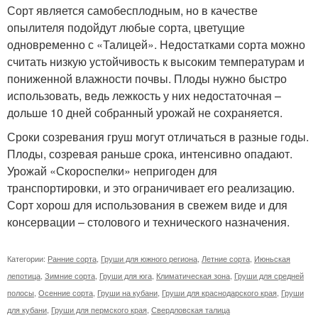
Сорт является самобесплодным, но в качестве
опылителя подойдут любые сорта, цветущие
одновременно с «Талицей». Недостатками сорта можно
считать низкую устойчивость к высоким температурам и
пониженной влажности почвы. Плоды нужно быстро
использовать, ведь лежкость у них недостаточная –
дольше 10 дней собранный урожай не сохраняется.
Сроки созревания груш могут отличаться в разные годы.
Плоды, созревая раньше срока, интенсивно опадают.
Урожай «Скороспелки» непригоден для
транспортировки, и это ограничивает его реализацию.
Сорт хорош для использования в свежем виде и для
консервации – столового и технического назначения.
Категории:
Ранние сорта
,
Груши для южного региона
,
Летние сорта
,
Июньская
лепотица
,
Зимние сорта
,
Груши для юга
,
Климатическая зона
,
Груши для средней
полосы
,
Осенние сорта
,
Груши на кубани
,
Груши для краснодарского края
,
Груши
для кубани
,
Груши для пермского края
,
Свердловская талица