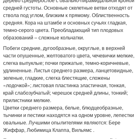
Дерево среднерослое с овально-пирамидальной кроной
средней густоты. Основные скелетные ветви отходят от
ствола под углом, близким к прямому. Облиственность
средняя. Кора на штамбе и основных сучьях гладкая,
темно-серого цвета. Преобладающий тип плодовых
образований – сложные кольчатки.
Побеги средние, дугообразные, округлые, в верхней
части опушенные, жел­товатого цвета, чечевички мелкие,
слегка выпуклые; почки прижатые, темно-коричневые,
удлиненные. Листья среднего размера, ланцетовидные,
зеленые, гладкие, слегка блестящие, сложены
«лодочкой»; листовая пластинка эластичная, тонкая,
край слабозубчатый; черешок средней длины, тонкий;
прилистники мел­кие.
Цветки среднего размера, белые, блюдцеобразные,
тычинки и пестики нахо­дятся на одном уровне, лепестки
овальные. Лучшими опылителями являются: Бере
Жиффар, Любимица Клаппа, Вильямс .