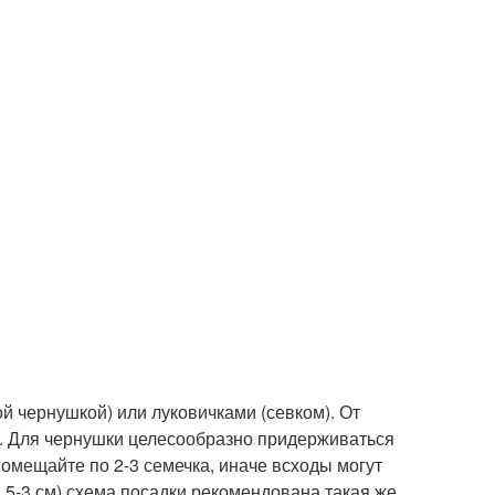
й чернушкой) или луковичками (севком). От
и. Для чернушки целесообразно придерживаться
помещайте по 2-3 семечка, иначе всходы могут
(1,5-3 см) схема посадки рекомендована такая же,