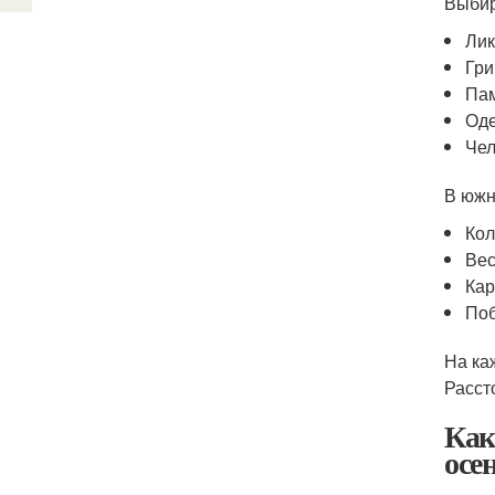
Выбир
Лик
Гри
Пам
Оде
Чел
В южн
Кол
Вес
Кар
Поб
На ка
Расст
Как
осе