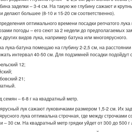
убина заделки – 3-4 см. На такую же глубину сажают и круп
и делают большее (8-10 и 15-20 см соответственно).
пределения оптимального времени посадки репчатого лука
озами погоды – его сеют за 2 недели до предполагаемых за
х других видов лука, например батуна или многоярусного.
а лука-батуна помещаю на глубину 2-2,5 см, на расстоянии
жать интервал 40-50 см. Для подзимней посадки подойдут с
ельский 12;
ский;
бовский 21;
атный.
д семян – 6-8 г на квадратный метр.
ярусный лук сажают луковичками размером 1,5-2 см. Их зад
ярусного лука оптимальна строчная, где между строчками с
и – 30 см. На квадратный метр грядки уйдет от 300 до 500 г