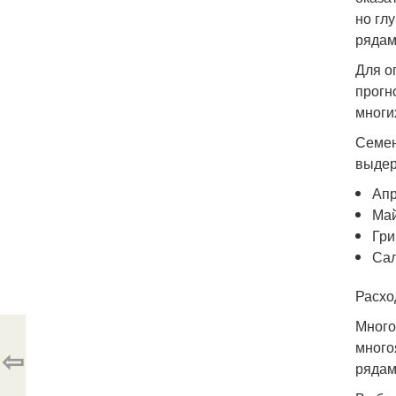
но гл
рядам
Для о
прогн
многи
Семен
выдер
Апр
Май
Гри
Сал
Расхо
Много
много
⇦
рядам