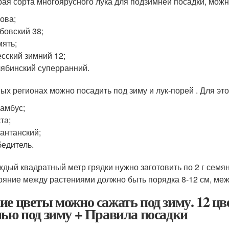
ая сорта многоярусного лука для подзимней посадки, можн
ова;
бовский 38;
ять;
сский зимний 12;
ябинский суперранний.
ых регионах можно посадить под зиму и лук-порей . Для это
амбус;
та;
антанский;
едитель.
ждый квадратный метр грядки нужно заготовить по 2 г семян
ояние между растениями должно быть порядка 8-12 см, меж
ие цветы можно сажать под зиму. 12 цв
нью под зиму + Правила посадки