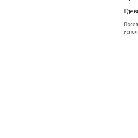
Где 
Посев
испол