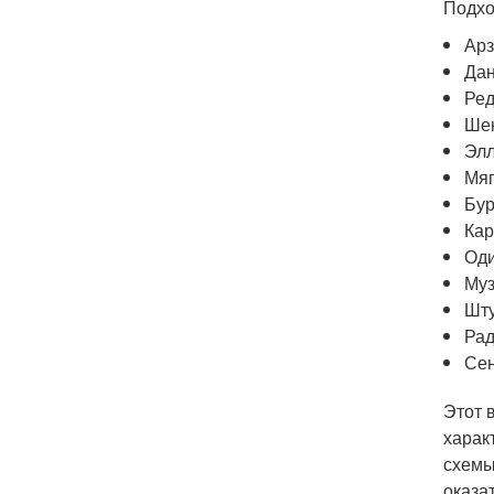
Подхо
Арз
Дан
Ред
Шек
Элл
Мяг
Бур
Кар
Оди
Муз
Шту
Рад
Се
Этот 
харак
схемы
оказа