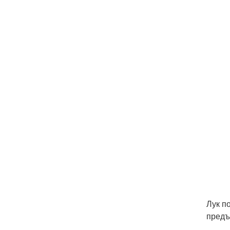
Лук п
предъ