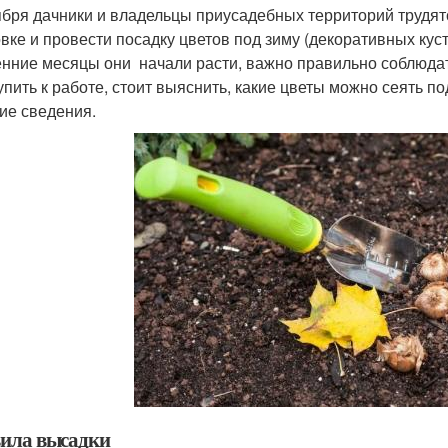
ября дачники и владельцы приусадебных территорий трудятся
овке и провести посадку цветов под зиму (декоративных кус
енние месяцы они начали расти, важно правильно соблюдат
упить к работе, стоит выяснить, какие цветы можно сеять п
гие сведения.
ила высадки