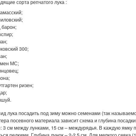
дящие сорта репчатого лука :
амасский;
иловский;
 барон;
спир;
ан;
ковский 300;
ан;
мен МС;
нцовец;
она;
тгартен ризен;
ар;
ншуй.
вид лука посадить под зиму можно семенами (так называемо
тера посевного материала зависит схема и глубина посадк
: 3 см между лунками, 15 см – междурядья. В каждую ямку 
ться редкими. Глубина лунок – 2-2,5 см. Для мелкого севка 