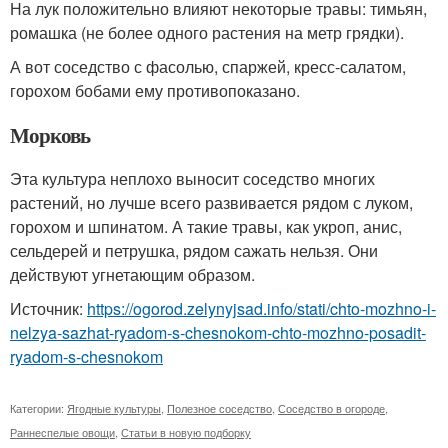
На лук положительно влияют некоторые травы: тимьян,
ромашка (не более одного растения на метр грядки).
А вот соседство с фасолью, спаржей, кресс-салатом,
горохом бобами ему противопоказано.
Морковь
Эта культура неплохо выносит соседство многих
растений, но лучше всего развивается рядом с луком,
горохом и шпинатом. А такие травы, как укроп, анис,
сельдерей и петрушка, рядом сажать нельзя. Они
действуют угнетающим образом.
Источник:
https://ogorod.zelynyjsad.info/stati/chto-mozhno-i-
nelzya-sazhat-ryadom-s-chesnokom-chto-mozhno-posadit-
ryadom-s-chesnokom
Категории:
Ягодные культуры
,
Полезное соседство
,
Соседство в огороде
,
Раннеспелые овощи
,
Статьи в новую подборку