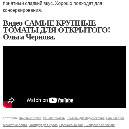
приятный сладкий вкус. Хорошо подходят для
консервирования.
Видео САМЫЕ КРУПНЫЕ
ТОМАТЫ ДЛЯ ОТКРЫТОГО!
Ольга Чернова.
Категории:
Крупные сорта
,
Ранние томаты
,
Томаты для подмосковья
,
Ранний срок
,
Мясистые сорта
,
Помидор для урала
,
Оранжевый бой
,
Сибирская селекция
,