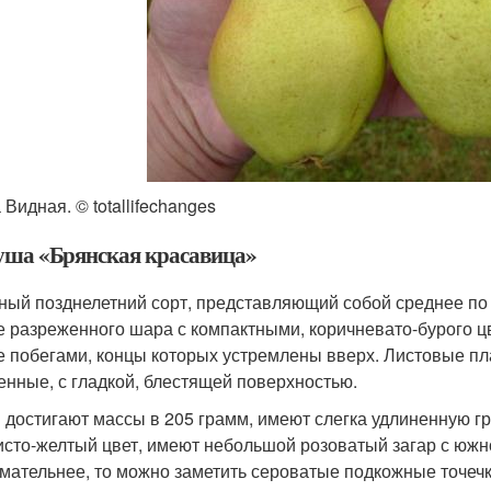
Видная. © totallifechanges
руша «Брянская красавица»
ный позднелетний сорт, представляющий собой среднее по 
 разреженного шара с компактными, коричневато-бурого цв
 побегами, концы которых устремлены вверх. Листовые пла
енные, с гладкой, блестящей поверхностью.
 достигают массы в 205 грамм, имеют слегка удлиненную 
исто-желтый цвет, имеют небольшой розоватый загар с южн
мательнее, то можно заметить сероватые подкожные точечки