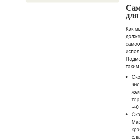
Сам
для
Как м
долже
самоо
испол
Подмо
таким
Ско
чис
жел
тер
-40
Ска
Мас
кра
сла