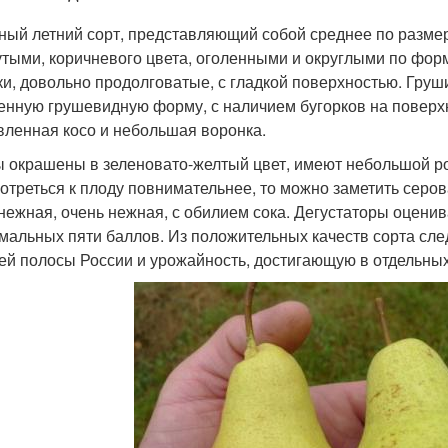
ный летний сорт, представляющий собой среднее по размер
утыми, коричневого цвета, оголенными и округлыми по фор
ки, довольно продолговатые, с гладкой поверхностью. Груш
енную грушевидную форму, с наличием бугорков на поверх
вленная косо и небольшая воронка.
 окрашены в зеленовато-желтый цвет, имеют небольшой ро
отреться к плоду повнимательнее, то можно заметить серов
нежная, очень нежная, с обилием сока. Дегустаторы оценив
мальных пяти баллов. Из положительных качеств сорта след
ей полосы России и урожайность, достигающую в отдельных 