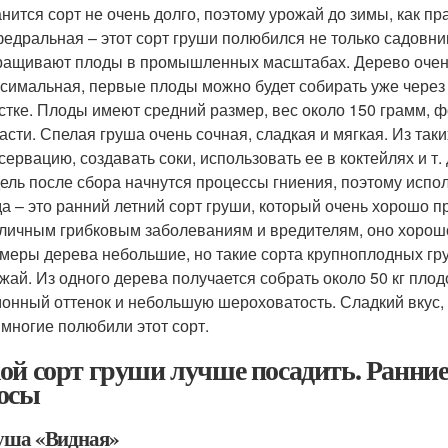
нится сорт не очень долго, поэтому урожай до зимы, как пр
едральная – этот сорт груши полюбился не только садовни
ащивают плоды в промышленных масштабах. Дерево очень
симальная, первые плоды можно будет собирать уже через 
стке. Плоды имеют средний размер, вес около 150 грамм, 
асти. Спелая груша очень сочная, сладкая и мягкая. Из та
сервацию, создавать соки, использовать ее в коктейлях и т.
ель после сбора начнутся процессы гниения, поэтому испол
а – это ранний летний сорт груши, который очень хорошо п
личным грибковым заболеваниям и вредителям, оно хорошо
меры дерева небольшие, но такие сорта крупноплодных гр
жай. Из одного дерева получается собрать около 50 кг пло
онный оттенок и небольшую шероховатость. Сладкий вкус, с
 многие полюбили этот сорт.
ой сорт груши лучше посадить. Ранние
осы
руша «Видная»