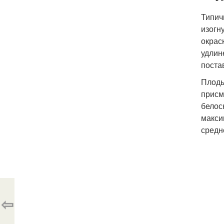
Типич
изогн
окрас
удлин
поста
Плоды
присм
белос
макси
средн
⇦