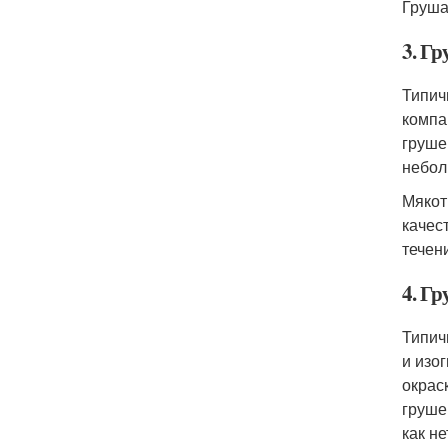
Груша
3. Г
Типич
компа
груше
небол
Мякот
качес
течен
4. Г
Типич
и изо
окрас
груше
как н