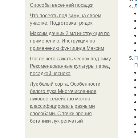
Способы весенней посадки
Л
Что посеять под зиму на своем
участке. Подготовка грядок
Максим дачник 2 мл инструкция по
применению. Инструкция по
применению фунгицида Максим
П
После чего сажать чеснок под зиму.
П
Рекомендованные культуры перед
посадкой чеснока
Лук белый сорта. Особенности
белого лука Многочисленное
луковое семейство можно
классифицировать разными
способами. С точки зрения
ботаники лук репчатый