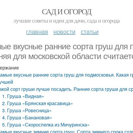
САД И ОГОРОД
лучшие советы и идеи для дачи, сада и огорода
главная
новости
статьи
ые вкусные ранние сорта груш для 
няя для московской области считае
ержание
амые вкусные ранние сорта груш для подмосковья. Какая г
учшей
акой сорт груши лучше посадить. Ранние сорта груши для 
1. Груша «Видная»
2. Груша «Брянская красавица»
3. Груша «Ровесница»
4. Груша «Банановая»
5. Груша «Скороспелка из Мичуринска»
амые вкусные зимние сорта груш. Сорта зимнего срока со