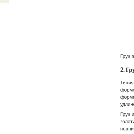
Груша 
2. Г
Типич
форме
форме
удлин
Груши
золот
повни