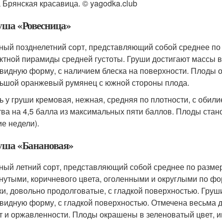
 Брянская красавица. © yagodka.club
руша «Ровесница»
ный позднелетний сорт, представляющий собой среднее по 
ктной пирамиды средней густоты. Груши достигают массы в
видную форму, с наличием блеска на поверхности. Плоды 
ьшой оранжевый румянец с южной стороны плода.
ь у груши кремовая, нежная, средняя по плотности, с обил
тва на 4,5 балла из максимальных пяти баллов. Плоды стан
ие недели).
руша «Банановая»
ный летний сорт, представляющий собой среднее по размер
гнутыми, коричневого цвета, оголенными и округлыми по ф
ки, довольно продолговатые, с гладкой поверхностью. Груш
видную форму, с гладкой поверхностью. Отмечена весьма дл
ет и оржавленности. Плоды окрашены в зеленоватый цвет, 