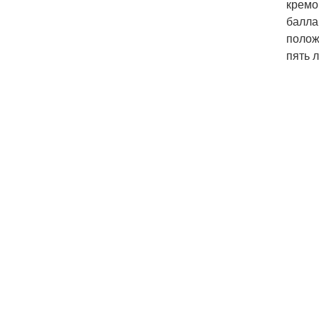
кремо
балла
полож
пять л