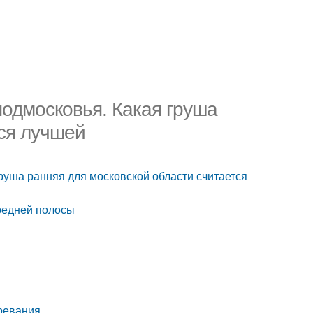
подмосковья. Какая груша
тся лучшей
руша ранняя для московской области считается
средней полосы
зревания