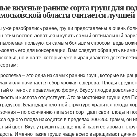
ые вкусные ранние сорта груш для по
 московской области считается лучшей
ы уже разобрались ранее, груши представлены в очень бол
н этим воспользоваться и купить самый оптимальный вариа
пыляемая пользуются самым большим спросом, ведь можно 
ьзовать его для консервации. Вам следует обращать вниман
сковья, но и на те, которые уже выращиваются десятилет
 сортам:
роспелка – это одна из самых ранних груш, которые выращ
лах июля начинается сбор урожая с дерева. Плоды среднег
тый оттенок и правильную форму. Вкус у плодов довольно с
пкость и кислота отсутствует. Это зимостойкие груши для 
 градусов. Благодаря плотной структуре хранятся плоды хо
зочная – по окончанию лета этот сорт дает свои плоды и п
са одного плода находится в пределах 200-250 грамм, он 
сный цвет. Вкус у груши насыщенный, как и ее аромат, стру
дость. Именно такие груши чаще всего выращивают дачники