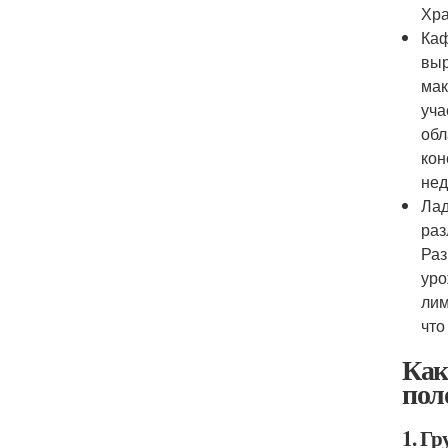
Хра
Каф
выр
мак
уча
обл
кон
нед
Лад
раз
Раз
уро
лим
что
Как
пол
1. Г