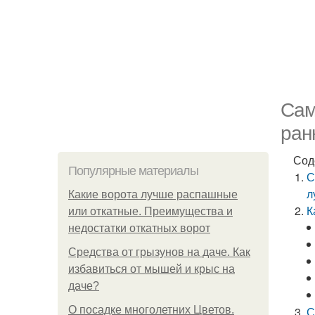
Сам
ран
Сод
Популярные материалы
С
л
Какие ворота лучше распашные
К
или откатные. Преимущества и
недостатки откатных ворот
Средства от грызунов на даче. Как
избавиться от мышей и крыс на
даче?
О посадке многолетних Цветов.
С