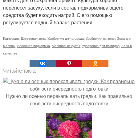
мякоть долго сохраняет аромат. Культура хорошо
перенесет засуху, если в состав подкармливающего
средства будет входить натрий. С его помощью
регулируется водный баланс растения.
Категории:
Древесная зола
,
Удобрение для огорода
,
Удобрения из золы
,
Зола для
малины
,
Весенняя подкормка
,
Малиновые кусты
,
Удобрение для помидор
,
Зола в
качестве
Читайте также
Нужно ли осенью перекапывать грядки. Как правильно
соблюсти очередность подготовки