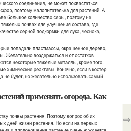
нического соединения, не может похвастаться
сфор, поэтому малопитательна для растений. А
таве большое количество серы, поэтому не
а тяжёлых почвах для улучшения состава, где
качестве серной подкормки для лука, чеснока,
оторые попадали пластмассы, окрашенное дерево,
ты. Желательно воздержаться и от остатков
жатся некоторые тяжёлые металлы, кроме того,
е химические реактивы. Конечно, если в костёр
а не будет, но желательно использовать самый
растений применять огорода. Как
тву почвы растения. Поэтому вопрос об их
⇨
вых дней жизни растения. Но если на первых
тения и плодоношения растение очень нуждается