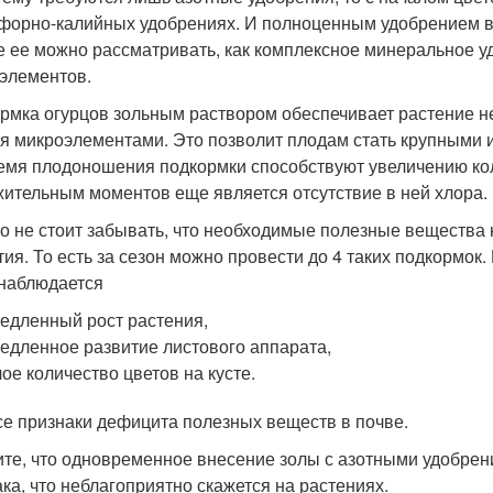
форно-калийных удобрениях. И полноценным удобрением во
е ее можно рассматривать, как комплексное минеральное 
элементов.
рмка огурцов зольным раствором обеспечивает растение 
я микроэлементами. Это позволит плодам стать крупными и
емя плодоношения подкормки способствуют увеличению кол
ительным моментов еще является отсутствие в ней хлора.
о не стоит забывать, что необходимые полезные вещества 
тия. То есть за сезон можно провести до 4 таких подкормок
 наблюдается
едленный рост растения,
едленное развитие листового аппарата,
ое количество цветов на кусте.
се признаки дефицита полезных веществ в почве.
те, что одновременное внесение золы с азотными удобре
ка, что неблагоприятно скажется на растениях.