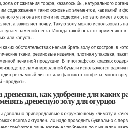
и, зола от сжигания торфа, казалось бы, натурального орга
им содержанием таких основных элементов, как калий и фо
менного угля она их почти не содержит, но зато имеет в сос
сляет, а закисляет почву. Такую золу можно использовать н
ыступает заменой песка. Иногда такой остаток применяют в 
ых или капусты.
и каких обстоятельствах нельзя брать золу от костров, в к
тические ткани, резиновые изделия, плотная упаковка, паке
менной печатной продукции. В типографских красках содер
роизводстве ламинированной бумаги используются различны
 один рекламный листок или фантик от конфеты, много вред
й «продукт».
а древесная, как удобрение для каких 
менять древесную золу для огурцов
ы довольно привередливые к окружающему климату и качес
рмках всегда актуален. Их надо проводить буквально с пер
 ему требуются лишь азотные удобрения, то с началом цве