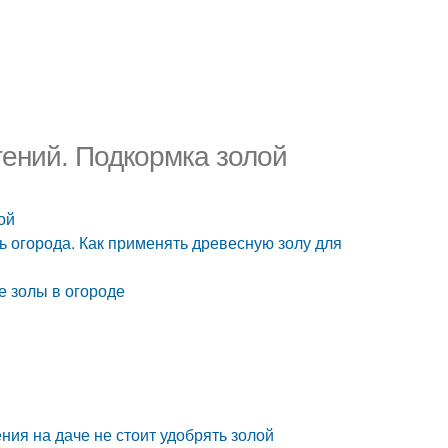
тений. Подкормка золой
ой
ь огорода. Как применять древесную золу для
е золы в огороде
ения на даче не стоит удобрять золой