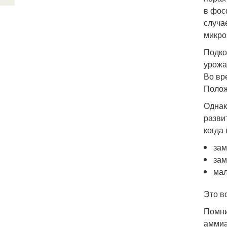
в фос
случа
микро
Подко
урожа
Во вр
Полож
Однак
разви
когда
зам
зам
мал
Это в
Помни
аммиа