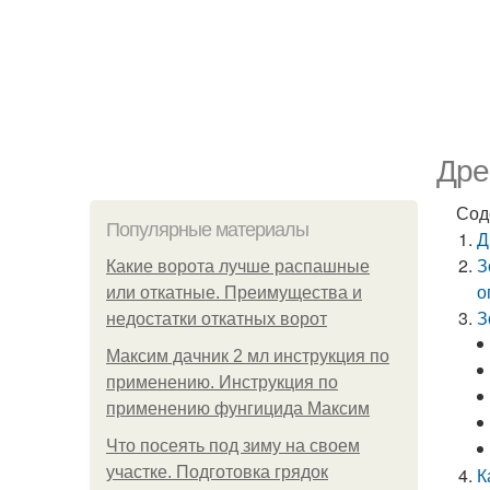
Дре
Сод
Популярные материалы
Д
З
Какие ворота лучше распашные
о
или откатные. Преимущества и
З
недостатки откатных ворот
Максим дачник 2 мл инструкция по
применению. Инструкция по
применению фунгицида Максим
Что посеять под зиму на своем
участке. Подготовка грядок
К