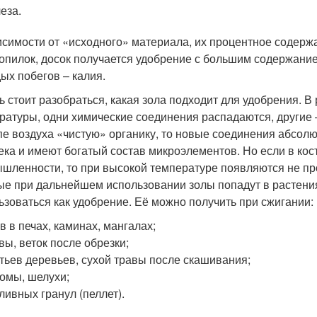
еза.
исимости от «исходного» материала, их процентное содержан
 опилок, досок получается удобрение с большим содержание
ых побегов – калия.
ь стоит разобраться, какая зола подходит для удобрения. В
ратуры, одни химические соединения распадаются, другие 
пе воздуха «чистую» органику, то новые соединения абсолют
ека и имеют богатый состав микроэлементов. Но если в кос
шленности, то при высокой температуре появляются не про
ые при дальнейшем использовании золы попадут в растения
ьзоваться как удобрение. Её можно получить при сжигании:
в в печах, каминах, мангалах;
вы, веток после обрезки;
тьев деревьев, сухой травы после скашивания;
омы, шелухи;
ливных гранул (пеллет).