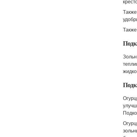
крест
Также
удобр
Также
Подк
Зольн
тепли
жидко
Подк
Огурц
улучш
Подко
Огурц
зольн