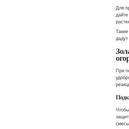
Для п
дайте
расте
Такие
дадут
Зол
ого
При п
удобр
реакц
Подк
Чтобы
защит
смесь