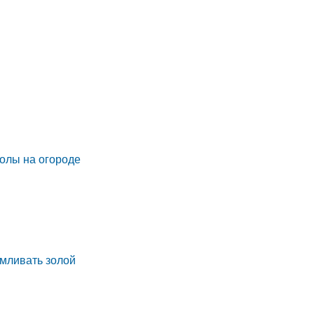
золы на огороде
рмливать золой