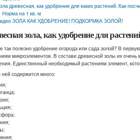
ола древесная, как удобрение для каких растений. Как посч
Норма на 1 кв. м
идео ЗОЛА КАК УДОБРЕНИЕ! ПОДКОРМКА ЗОЛОЙ!
весная зола, как удобрение для растен
е так полезно удобрение огорода или сада золой? В перв
ниям микроэлементов. В составе древесной золы их очень м
ения. Единственный необходимый растениям элемент, которы
в ней содержится много:
ия;
ганца;
рия;
ьция;
сфора;
ния;
ы;
мния;