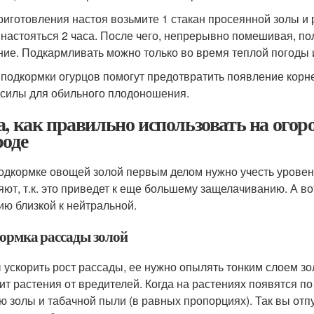
риготовления настоя возьмите 1 стакан просеянной золы и 
 настояться 2 часа. После чего, непрерывно помешивая, пол
ние. Подкармливать можно только во время теплой погоды 
 подкормки огурцов помогут предотвратить появление корнев
 силы для обильного плодоношения.
а, как правильно использовать на огор
роде
одкормке овощей золой первым делом нужно учесть уровень
яют, т.к. это приведет к еще большему защелачиванию. А в
ию близкой к нейтральной.
ормка рассады золой
 ускорить рост рассады, ее нужно опылять тонким слоем зо
ит растения от вредителей. Когда на растениях появятся по
ю золы и табачной пыли (в равных пропорциях). Так вы отпу