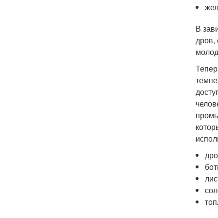
жел
В зав
дров,
молод
Тепер
темпе
досту
челов
промы
котор
испол
дро
бот
лис
сол
топ