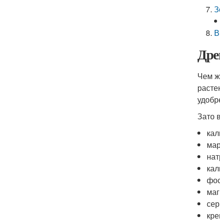
З
В
Дре
Чем ж
расте
удобр
Зато 
кал
мар
нат
кал
фо
маг
сер
кре