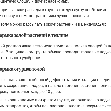
оцветную блошку и других насекомых.
 при высадке рассады в грунт в каждую лунку необходимо вн
ит почву и поможет растениям лучше прижиться.
 золу можно рассыпать вокруг растений и в междурядьях
ормка золой растений в теплице
ый раствор чаще всего используют для полива овощей (в п
це. В защищенном грунте обычно проводят корневые подкорм
го зольного удобрения.
ормка огурцов золой
ы испытывают особенный дефицит калия и кальция в перио
ить созревание плодов, в начале цветения растения поливаю
рмку повторяют каждые 10 дней.
ы, выращиваемые в открытом грунте, дополнительно подк
ым отваром так, чтобы вся листовая пластина покрылась се