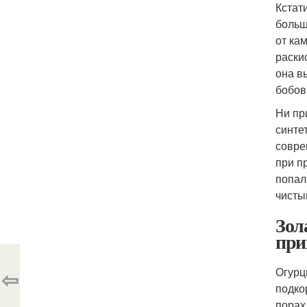
Кстат
больш
от ка
раски
она в
бобов
Ни пр
синте
совре
при п
попал
чисты
Зол
при
Огурц
⇦
подко
порах