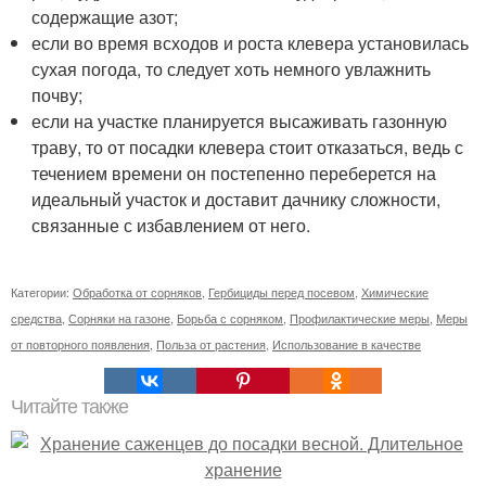
содержащие азот;
если во время всходов и роста клевера установилась
сухая погода, то следует хоть немного увлажнить
почву;
если на участке планируется высаживать газонную
траву, то от посадки клевера стоит отказаться, ведь с
течением времени он постепенно переберется на
идеальный участок и доставит дачнику сложности,
связанные с избавлением от него.
Категории:
Обработка от сорняков
,
Гербициды перед посевом
,
Химические
средства
,
Сорняки на газоне
,
Борьба с сорняком
,
Профилактические меры
,
Меры
от повторного появления
,
Польза от растения
,
Использование в качестве
Читайте также