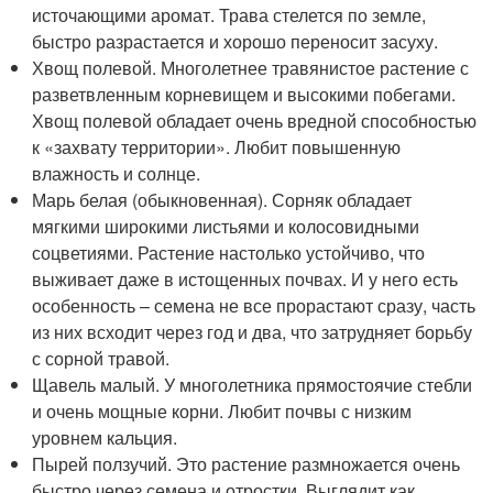
источающими аромат. Трава стелется по земле,
быстро разрастается и хорошо переносит засуху.
Хвощ полевой. Многолетнее травянистое растение с
разветвленным корневищем и высокими побегами.
Хвощ полевой обладает очень вредной способностью
к «захвату территории». Любит повышенную
влажность и солнце.
Марь белая (обыкновенная). Сорняк обладает
мягкими широкими листьями и колосовидными
соцветиями. Растение настолько устойчиво, что
выживает даже в истощенных почвах. И у него есть
особенность – семена не все прорастают сразу, часть
из них всходит через год и два, что затрудняет борьбу
с сорной травой.
Щавель малый. У многолетника прямостоячие стебли
и очень мощные корни. Любит почвы с низким
уровнем кальция.
Пырей ползучий. Это растение размножается очень
быстро через семена и отростки. Выглядит как