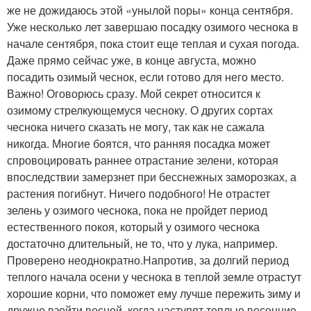
же не дожидаюсь этой «унылой поры» конца сентября.
Уже несколько лет завершаю посадку озимого чеснока в
начале сентября, пока стоит еще теплая и сухая погода.
Даже прямо сейчас уже, в конце августа, можно
посадить озимый чеснок, если готово для него место.
Важно! Оговорюсь сразу. Мой секрет относится к
озимому стрелкующемуся чесноку. О других сортах
чеснока ничего сказать не могу, так как не сажала
никогда. Многие боятся, что ранняя посадка может
спровоцировать раннее отрастание зелени, которая
впоследствии замерзнет при бесснежных заморозках, а
растения погибнут. Ничего подобного! Не отрастет
зелень у озимого чеснока, пока не пройдет период
естественного покоя, который у озимого чеснока
достаточно длительный, не то, что у лука, например.
Проверено неоднократно.Напротив, за долгий период
теплого начала осени у чеснока в теплой земле отрастут
хорошие корни, что поможет ему лучше пережить зиму и
дружно взойти весной, когда наступят теплые весенние