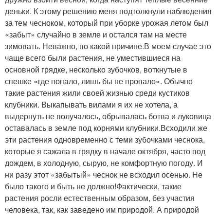
деньки. К этому решению меня подтолкнули наблюдения
за тем чесноком, который при уборке урожая летом был
«забыт» случайно в земле и остался там на месте
зимовать. Неважно, по какой причине.В моем случае это
чаще всего были растения, не уместившиеся на
основной грядке, несколько зубочков, воткнутые в
спешке «где попало, лишь бы не пропало». Обычно
такие растения жили своей жизнью среди кустиков
клубники. Выкапывать вилами я их не хотела, а
выдернуть не получалось, обрывалась ботва и луковица
оставалась в земле под корнями клубники.Всходили же
эти растения одновременно с теми зубочками чеснока,
которые я сажала в грядку в начале октября, часто под
дождем, в холодную, сырую, не комфортную погоду. И
ни разу этот «забытый» чеснок не всходил осенью. Не
было такого и быть не должно!Фактически, такие
растения росли естественным образом, без участия
человека, так, как заведено им природой. А природой