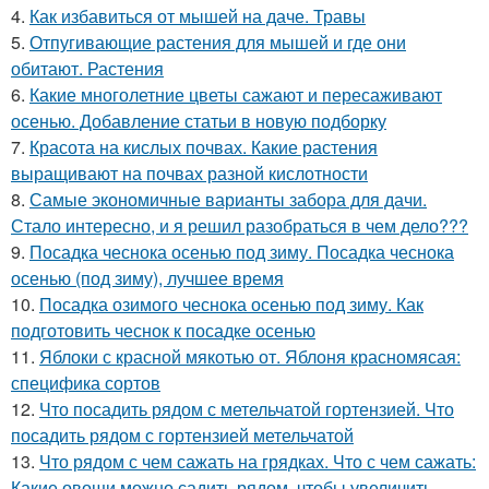
4.
Как избавиться от мышей на даче. Травы
5.
Отпугивающие растения для мышей и где они
обитают. Растения
6.
Какие многолетние цветы сажают и пересаживают
осенью. Добавление статьи в новую подборку
7.
Красота на кислых почвах. Какие растения
выращивают на почвах разной кислотности
8.
Самые экономичные варианты забора для дачи.
Стало интересно, и я решил разобраться в чем дело???
9.
Посадка чеснока осенью под зиму. Посадка чеснока
осенью (под зиму), лучшее время
10.
Посадка озимого чеснока осенью под зиму. Как
подготовить чеснок к посадке осенью
11.
Яблоки с красной мякотью от. Яблоня красномясая:
специфика сортов
12.
Что посадить рядом с метельчатой гортензией. Что
посадить рядом с гортензией метельчатой
13.
Что рядом с чем сажать на грядках. Что с чем сажать:
Какие овощи можно садить рядом, чтобы увеличить