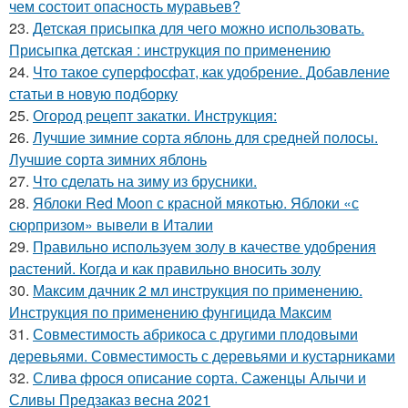
чем состоит опасность муравьев?
23.
Детская присыпка для чего можно использовать.
Присыпка детская : инструкция по применению
24.
Что такое суперфосфат, как удобрение. Добавление
статьи в новую подборку
25.
Огород рецепт закатки. Инструкция:
26.
Лучшие зимние сорта яблонь для средней полосы.
Лучшие сорта зимних яблонь
27.
Что сделать на зиму из брусники.
28.
Яблоки Red Moon с красной мякотью. Яблоки «с
сюрпризом» вывели в Италии
29.
Правильно используем золу в качестве удобрения
растений. Когда и как правильно вносить золу
30.
Максим дачник 2 мл инструкция по применению.
Инструкция по применению фунгицида Максим
31.
Совместимость абрикоса с другими плодовыми
деревьями. Совместимость с деревьями и кустарниками
32.
Слива фрося описание сорта. Саженцы Алычи и
Сливы Предзаказ весна 2021