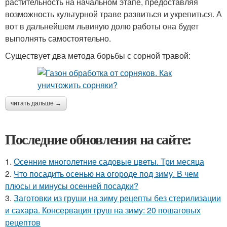
растительность на начальном этапе, предоставляя
возможность культурной траве развиться и укрепиться. А
вот в дальнейшем львиную долю работы она будет
выполнять самостоятельно.
Существует два метода борьбы с сорной травой:
читать дальше →
Последние обновления на сайте:
1.
Осенние многолетние садовые цветы. Три месяца
2.
Что посадить осенью на огороде под зиму. В чем
плюсы и минусы осенней посадки?
3.
Заготовки из груши на зиму рецепты без стерилизации
и сахара. Консервация груш на зиму: 20 пошаговых
рецептов