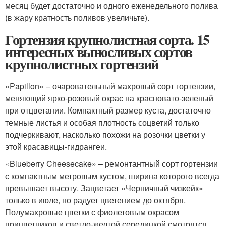
месяц будет достаточно и одного еженедельного полива
(в жару кратность поливов увеличьте).
Гортензия крупнолистная сорта. 15
интересных выносливых сортов
крупнолистных гортензий
«Papillon» – очаровательный махровый сорт гортензии,
меняющий ярко-розовый окрас на красновато-зеленый
при отцветании. Компактный размер куста, достаточно
темные листья и особая плотность соцветий только
подчеркивают, насколько похожи на розочки цветки у
этой красавицы-гидрангеи.
«Blueberry Cheesecake» – ремонтантный сорт гортензии
с компактным метровым кустом, ширина которого всегда
превышает высоту. Зацветает «Черничный чизкейк»
только в июле, но радует цветением до октября.
Полумахровые цветки с фиолетовым окрасом
прицветников и светло-желтой серединкой смотрятся