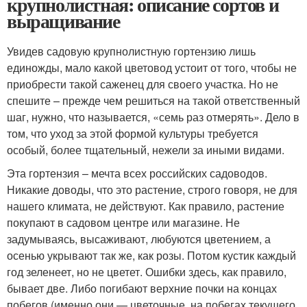
крупнолистная: описание сортов и
выращивание
Увидев садовую крупнолистную гортензию лишь
единожды, мало какой цветовод устоит от того, чтобы не
приобрести такой саженец для своего участка. Но не
спешите – прежде чем решиться на такой ответственный
шаг, нужно, что называется, «семь раз отмерять». Дело в
том, что уход за этой формой культуры требуется
особый, более тщательный, нежели за иными видами.
Эта гортензия – мечта всех российских садоводов.
Никакие доводы, что это растение, строго говоря, не для
нашего климата, не действуют. Как правило, растение
покупают в садовом центре или магазине. Не
задумываясь, высаживают, любуются цветением, а
осенью укрывают так же, как розы. Потом кустик каждый
год зеленеет, но не цветет. Ошибки здесь, как правило,
бывает две. Либо погибают верхние почки на концах
побегов (именно они — цветочные, на побегах текущего