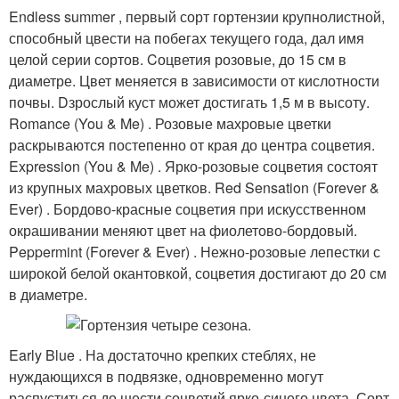
Endless summer , первый сорт гортензии крупнолистной,
способный цвести на побегах текущего года, дал имя
целой серии сортов. Cоцветия розовые, до 15 см в
диаметре. Цвет меняется в зависимости от кислотности
почвы. Dзрослый куст может достигать 1,5 м в высоту.
Romance (You & Me) . Розовые махровые цветки
раскрываются постепенно от края до центра соцветия.
Expression (You & Me) . Ярко-розовые соцветия состоят
из крупных махровых цветков. Red Sensation (Forever &
Ever) . Бордово-красные соцветия при искусственном
окрашивании меняют цвет на фиолетово-бордовый.
Peppermint (Forever & Ever) . Нежно-розовые лепестки с
широкой белой окантовкой, соцветия достигают до 20 см
в диаметре.
Early Blue . На достаточно крепких стеблях, не
нуждающихся в подвязке, одновременно могут
распуститься до шести соцветий ярко-синего цвета. Сорт