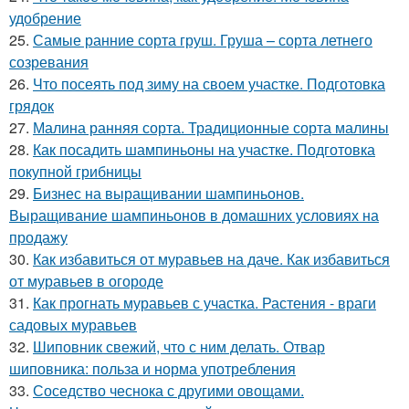
удобрение
25.
Самые ранние сорта груш. Груша – сорта летнего
созревания
26.
Что посеять под зиму на своем участке. Подготовка
грядок
27.
Малина ранняя сорта. Традиционные сорта малины
28.
Как посадить шампиньоны на участке. Подготовка
покупной грибницы
29.
Бизнес на выращивании шампиньонов.
Выращивание шампиньонов в домашних условиях на
продажу
30.
Как избавиться от муравьев на даче. Как избавиться
от муравьев в огороде
31.
Как прогнать муравьев с участка. Растения - враги
садовых муравьев
32.
Шиповник свежий, что с ним делать. Отвар
шиповника: польза и норма употребления
33.
Соседство чеснока с другими овощами.