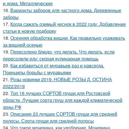
и дома. Металлические
16.
Варианты заборов для частного дома. Деревянные
заборы
17.
Когда сажать озимый чеснок в 2022 году. Добавление
статьи в новую подборку
18.
Осенняя обработка вишни. Как правильно ухаживать
за вишней осенью
19.
Пересолено блюдо- что делать. Что делать, если
пересолили еду: скорая кулинарная помощь
20.
Как избавиться от муравьев раз и навсегда.
Принципы борьбы с муравьями
21.
Розы новинки 2019. НОВЫЕ РОЗЫ Д. ОСТИНА
2022/2019
22.
Топ 16 лучших СОРТОВ груши для Ростовской
области. Лучшие сорта груш для каждой климатической
зоны РФ
23.
Описание 23 лучших СОРТОВ груши для средней
полосы. Сорта груши для средней полосы
24.
Что такое мочевина, как удобрение. Мочевина