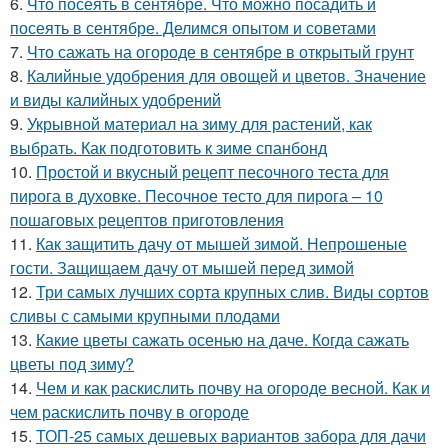
6.
Что посеять в сентябре. Что можно посадить и
посеять в сентябре. Делимся опытом и советами
7.
Что сажать на огороде в сентябре в открытый грунт
8.
Калийные удобрения для овощей и цветов. Значение
и виды калийных удобрений
9.
Укрывной материал на зиму для растений, как
выбрать. Как подготовить к зиме спанбонд
10.
Простой и вкусный рецепт песочного теста для
пирога в духовке. Песочное тесто для пирога – 10
пошаговых рецептов приготовления
11.
Как защитить дачу от мышей зимой. Непрошеные
гости. Защищаем дачу от мышей перед зимой
12.
Три самых лучших сорта крупных слив. Виды сортов
сливы с самыми крупными плодами
13.
Какие цветы сажать осенью на даче. Когда сажать
цветы под зиму?
14.
Чем и как раскислить почву на огороде весной. Как и
чем раскислить почву в огороде
15.
ТОП-25 самых дешевых вариантов забора для дачи