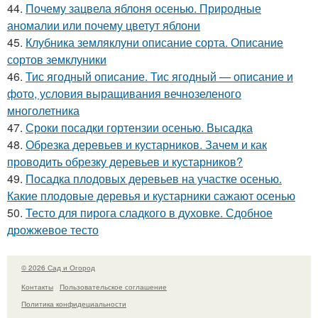
44.
Почему зацвела яблоня осенью. Природные
аномалии или почему цветут яблони
45.
Клубника земляклуни описание сорта. Описание
сортов земклуники
46.
Тис ягодный описание. Тис ягодный — описание и
фото, условия выращивания вечнозеленого
многолетника
47.
Сроки посадки гортензии осенью. Высадка
48.
Обрезка деревьев и кустарников. Зачем и как
проводить обрезку деревьев и кустарников?
49.
Посадка плодовых деревьев на участке осенью.
Какие плодовые деревья и кустарники сажают осенью
50.
Тесто для пирога сладкого в духовке. Сдобное
дрожжевое тесто
© 2026 Сад и Огород
Контакты
Пользовательское соглашение
Политика конфидециальности