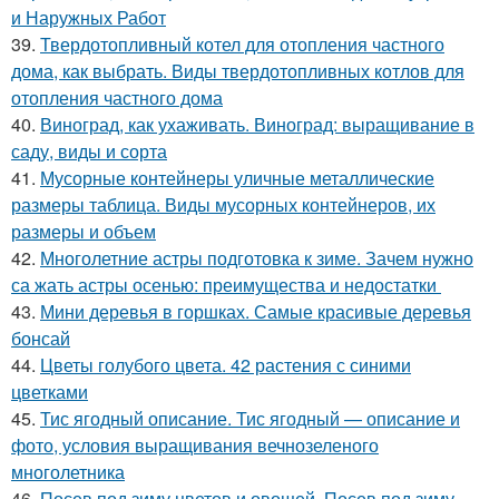
и Наружных Работ
39.
Твердотопливный котел для отопления частного
дома, как выбрать. Виды твердотопливных котлов для
отопления частного дома
40.
Виноград, как ухаживать. Виноград: выращивание в
саду, виды и сорта
41.
Мусорные контейнеры уличные металлические
размеры таблица. Виды мусорных контейнеров, их
размеры и объем
42.
Многолетние астры подготовка к зиме. Зачем нужно
са жать астры осенью: преимущества и недостатки
43.
Мини деревья в горшках. Самые красивые деревья
бонсай
44.
Цветы голубого цвета. 42 растения с синими
цветками
45.
Тис ягодный описание. Тис ягодный — описание и
фото, условия выращивания вечнозеленого
многолетника
46.
Посев под зиму цветов и овощей. Посев под зиму –