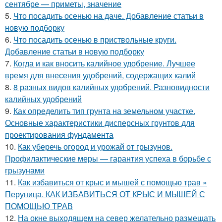
сентябре — приметы, значение
5.
Что посадить осенью на даче. Добавление статьи в
новую подборку
6.
Что посадить осенью в приствольные круги.
Добавление статьи в новую подборку
7.
Когда и как вносить калийное удобрение. Лучшее
время для внесения удобрений, содержащих калий
8.
8 разных видов калийных удобрений. Разновидности
калийных удобрений
9.
Как определить тип грунта на земельном участке.
Основные характеристики дисперсных грунтов для
проектирования фундамента
10.
Как уберечь огород и урожай от грызунов.
Профилактические меры — гарантия успеха в борьбе с
грызунами
11.
Как избавиться от крыс и мышей с помощью трав »
Перуница. КАК ИЗБАВИТЬСЯ ОТ КРЫС И МЫШЕЙ С
ПОМОЩЬЮ ТРАВ
12.
На окне выходящем на север желательно размещать