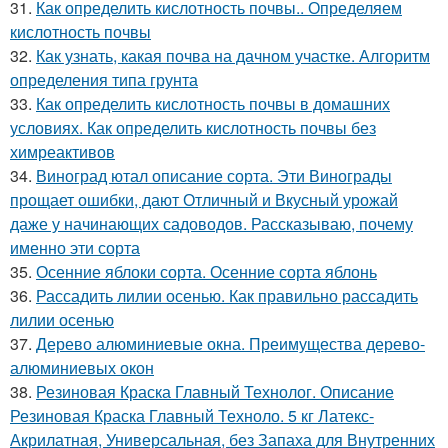
31.
Как определить кислотность почвы.. Определяем
кислотность почвы
32.
Как узнать, какая почва на дачном участке. Алгоритм
определения типа грунта
33.
Как определить кислотность почвы в домашних
условиях. Как определить кислотность почвы без
химреактивов
34.
Виноград ютал описание сорта. Эти Винограды
прощает ошибки, дают Отличный и Вкусный урожай
даже у начинающих садоводов. Рассказываю, почему
именно эти сорта
35.
Осенние яблоки сорта. Осенние сорта яблонь
36.
Рассадить лилии осенью. Как правильно рассадить
лилии осенью
37.
Дерево алюминиевые окна. Преимущества дерево-
алюминиевых окон
38.
Резиновая Краска Главный Технолог. Описание
Резиновая Краска Главный Техноло. 5 кг Латекс-
Акрилатная, Универсальная, без Запаха для Внутренних