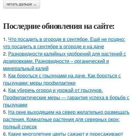
читать дальше →
Последние обновления на сайте:
1.
Что посадить в огороде в сентябре. Ещё не поздно:
что посадить в сентябре в огороде и на даче
2.
Разновидности калийных удобрений для растений с
дозировками. Разновидности – органический и
минеральный калий
3.
Как бороться с грызунами на даче. Как бороться с
грызунами: меры профилактики
4.
Как уберечь огород и урожай от грызунов.
Профилактические меры — гарантия успеха в борьбе с
грызунами
5.
На окне выходящем на север желательно размещать
растения. Комнатные растения для северных окон:
полный список
6.
Какие многолетние цветы сажают и пересаживают