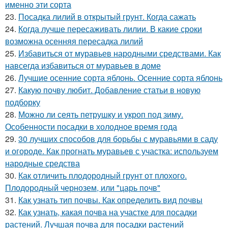
именно эти сорта
23.
Посадка лилий в открытый грунт. Когда сажать
24.
Когда лучше пересаживать лилии. В какие сроки
возможна осенняя пересадка лилий
25.
Избавиться от муравьев народными средствами. Как
навсегда избавиться от муравьев в доме
26.
Лучшие осенние сорта яблонь. Осенние сорта яблонь
27.
Какую почву любит. Добавление статьи в новую
подборку
28.
Можно ли сеять петрушку и укроп под зиму.
Особенности посадки в холодное время года
29.
30 лучших способов для борьбы с муравьями в саду
и огороде. Как прогнать муравьев с участка: используем
народные средства
30.
Как отличить плодородный грунт от плохого.
Плодородный чернозем, или "царь почв"
31.
Как узнать тип почвы. Как определить вид почвы
32.
Как узнать, какая почва на участке для посадки
растений. Лучшая почва для посадки растений