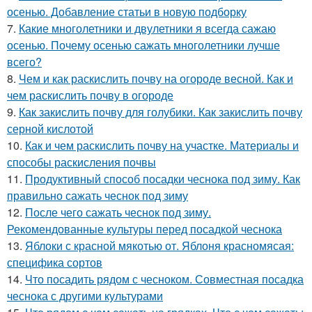
осенью. Добавление статьи в новую подборку
7.
Какие многолетники и двулетники я всегда сажаю
осенью. Почему осенью сажать многолетники лучше
всего?
8.
Чем и как раскислить почву на огороде весной. Как и
чем раскислить почву в огороде
9.
Как закислить почву для голубики. Как закислить почву
серной кислотой
10.
Как и чем раскислить почву на участке. Материалы и
способы раскисления почвы
11.
Продуктивный способ посадки чеснока под зиму. Как
правильно сажать чеснок под зиму
12.
После чего сажать чеснок под зиму.
Рекомендованные культуры перед посадкой чеснока
13.
Яблоки с красной мякотью от. Яблоня красномясая:
специфика сортов
14.
Что посадить рядом с чесноком. Совместная посадка
чеснока с другими культурами