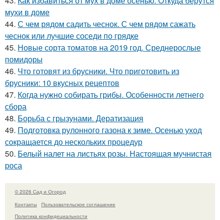
43.
Как избавиться от мух в доме осенью. Откуда берутся
мухи в доме
44.
С чем рядом садить чеснок. С чем рядом сажать
чеснок или лучшие соседи по грядке
45.
Новые сорта томатов на 2019 год. Среднерослые
помидоры
46.
Что готовят из брусники. Что приготовить из
брусники: 10 вкусных рецептов
47.
Когда нужно собирать грибы. Особенности летнего
сбора
48.
Борьба с грызунами. Дератизация
49.
Подготовка рулонного газона к зиме. Осенью уход
сокращается до нескольких процедур
50.
Белый налет на листьях розы. Настоящая мучнистая
роса
© 2026 Сад и Огород
Контакты
Пользовательское соглашение
Политика конфидециальности