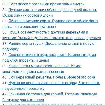
33.
Сорт яблок с розовыми прожилками внутри
34.
Лучшие сорта зимних яблонь для средней полосы.
Обзор зимних сортов яблони
35.
Яблоня описание сорта. Лучшие сорта яблок: фото,
названия и описания (каталог)
36.
Груша совместимость с другими деревьями и
кустами. Умный сад: совместимость плодовых деревьев
37.
Ранние сорта груши. Добавление статьи в новую
подборку
38.
Сколько стоит коттедж построить. Каменные дома
под ключ (проекты и цены)
39.
Какие цветы можно сажать осенью. Какие
многолетние цветы сажают осенью
40.
Сок березовый рецепты. Польза березового сока
41.
Нужно ли перепахивать осенью огород. Что вносить
под осеннюю перекопку
42.
Глиняная болтушка для корней. Готовим глиняную
болтушку для саженцев