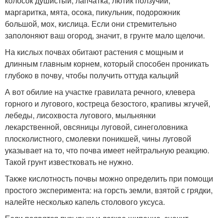
колосок душистый, лапчатка, лютик ползучий,
маргаритка, мята, осока, пикульник, подорожник
большой, мох, кислица. Если они стремительно
заполоняют ваш огород, значит, в грунте мало щелочи.
На кислых почвах обитают растения с мощным и
длинным главным корнем, который способен проникать
глубоко в почву, чтобы получить оттуда кальций
А вот обилие на участке гравилата речного, клевера
горного и лугового, костреца безостого, крапивы жгучей,
лебеды, лисохвоста лугового, мыльнянки
лекарственной, овсяницы луговой, синеголовника
плосколистного, смолевки поникшей, чины луговой
указывает на то, что почва имеет нейтральную реакцию.
Такой грунт известковать не нужно.
Также кислотность почвы можно определить при помощи
простого эксперимента: на горсть земли, взятой с грядки,
налейте несколько капель столового уксуса.