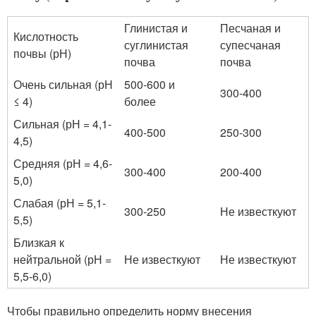
Глинистая и
Песчаная и
Кислотность
суглинистая
супесчаная
почвы (рН)
почва
почва
Очень сильная (рН
500-600 и
300-400
≤ 4)
более
Сильная (рН = 4,1-
400-500
250-300
4,5)
Средняя (рН = 4,6-
300-400
200-400
5,0)
Слабая (рН = 5,1-
300-250
Не известкуют
5,5)
Близкая к
нейтральной (рН =
Не известкуют
Не известкуют
5,5-6,0)
Чтобы правильно определить норму внесения