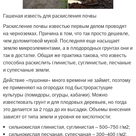
Гашеная известь для раскисления почвы
Раскисление почвы известью первым делом проводят
на черноземах. Причина в том, что так просто дешевле,
чем доломитовой мукой. Последняя еще насыщает
землю микроэлементами, а в плодородных грунтах они и
так в достатке. Общая же практика такова, что известь
способна раскислить глинистые, суглинистые, песчаные
и супесчаные земли.
Действие «пушонки» много времени не займет, поэтому
ее применяют на огородах под быстрорастущие
культуры (помидоры, огурцы, кабачки). Можно
известковать грунт и для плодовых деревьев, но тогда
это делается за 2 года до их высадки. Объемы внесения
зависят от типа земли и уровня ее кислотности:
сильнокислая глинистая, суглинистая – 500–750 г/м
2
;
сильнокислая песчаная, супесчаная – 300–400 г/м
2
;