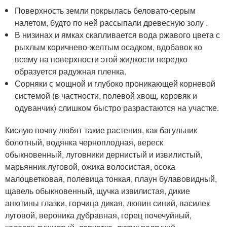
Поверхность земли покрылась беловато-серым
налетом, будто по ней рассыпали древесную золу .
В низинах и ямках скапливается вода ржавого цвета с
рыхлым коричнево-желтым осадком, вдобавок ко
всему на поверхности этой жидкости нередко
образуется радужная пленка.
Сорняки с мощной и глубоко проникающей корневой
системой (в частности, полевой хвощ, коровяк и
одуванчик) слишком быстро разрастаются на участке.
Кислую почву любят такие растения, как багульник
болотный, водянка черноплодная, вереск
обыкновенный, луговники дернистый и извилистый,
марьянник луговой, ожика волосистая, осока
малоцветковая, полевица тонкая, плаун булавовидный,
щавель обыкновенный, щучка извилистая, дикие
анютины глазки, горчица дикая, люпин синий, василек
луговой, вероника дубравная, горец почечуйный,