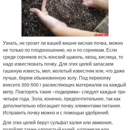
Узнать, не грозит ли вашей вишне кислая почва, можно
не только по плодоношению, но и по сорнякам. Если
среди сорняков есть конский щавель, хвощ, кислица, то
надо известковать почву. Для этих целей запасаем
гашеную известь, мел, молотый известняк или, что даже
лучше, берем обыкновенную золу. Под перекопку
внесите 300-500 г раскисляющих материалов на каждый
метр. Повторять такие «подкормки» следует каждые три-
четыре года. Зола, конечно, предпочтительнее, так как
дополнительно обогащает почву элементами питания.
Исправить почву можно и с помощью удобрений.
Для этих целей берут сульфат калия или аммония,
подойдет также хлористый калий, натриевая или