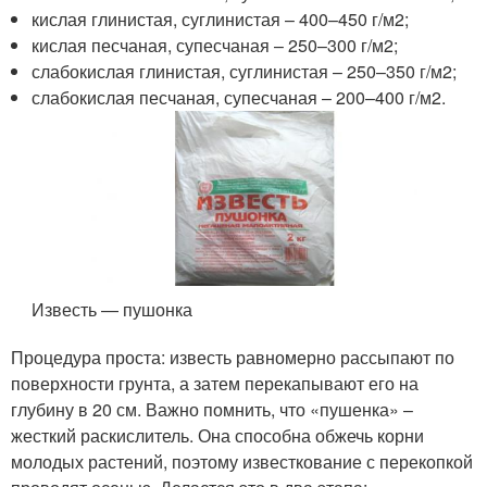
кислая глинистая, суглинистая – 400–450 г/м
2
;
кислая песчаная, супесчаная – 250–300 г/м
2
;
слабокислая глинистая, суглинистая – 250–350 г/м
2
;
слабокислая песчаная, супесчаная – 200–400 г/м
2
.
Известь — пушонка
Процедура проста: известь равномерно рассыпают по
поверхности грунта, а затем перекапывают его на
глубину в 20 см. Важно помнить, что «пушенка» –
жесткий раскислитель. Она способна обжечь корни
молодых растений, поэтому известкование с перекопкой