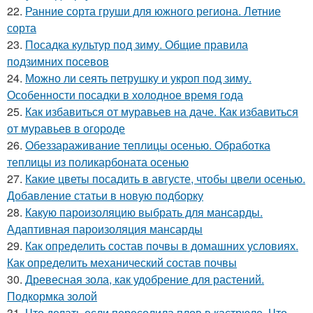
22.
Ранние сорта груши для южного региона. Летние
сорта
23.
Посадка культур под зиму. Общие правила
подзимних посевов
24.
Можно ли сеять петрушку и укроп под зиму.
Особенности посадки в холодное время года
25.
Как избавиться от муравьев на даче. Как избавиться
от муравьев в огороде
26.
Обеззараживание теплицы осенью. Обработка
теплицы из поликарбоната осенью
27.
Какие цветы посадить в августе, чтобы цвели осенью.
Добавление статьи в новую подборку
28.
Какую пароизоляцию выбрать для мансарды.
Адаптивная пароизоляция мансарды
29.
Как определить состав почвы в домашних условиях.
Как определить механический состав почвы
30.
Древесная зола, как удобрение для растений.
Подкормка золой
31.
Что делать если пересолила плов в кастрюле. Что