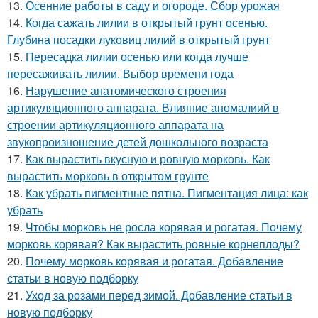
13.
Осенние работы в саду и огороде. Сбор урожая
14.
Когда сажать лилии в открытый грунт осенью.
Глубина посадки луковиц лилий в открытый грунт
15.
Пересадка лилии осенью или когда лучше
пересаживать лилии. Выбор времени года
16.
Нарушение анатомического строения
артикуляционного аппарата. Влияние аномалиий в
строении артикуляционного аппарата на
звукопроизношение детей дошкольного возраста
17.
Как вырастить вкусную и ровную морковь. Как
вырастить морковь в открытом грунте
18.
Как убрать пигментные пятна. Пигментация лица: как
убрать
19.
Чтобы морковь не росла корявая и рогатая. Почему
морковь корявая? Как вырастить ровные корнеплоды?
20.
Почему морковь корявая и рогатая. Добавление
статьи в новую подборку
21.
Уход за розами перед зимой. Добавление статьи в
новую подборку