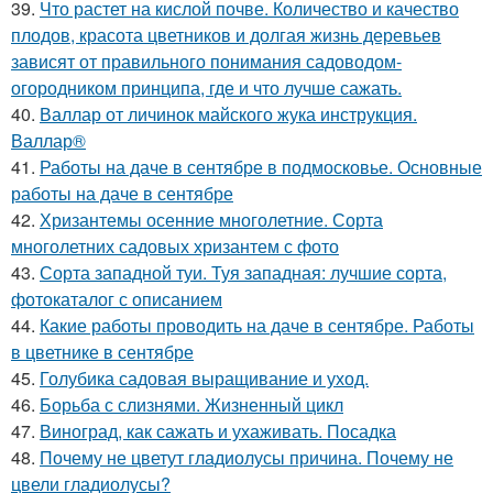
39.
Что растет на кислой почве. Количество и качество
плодов, красота цветников и долгая жизнь деревьев
зависят от правильного понимания садоводом-
огородником принципа, где и что лучше сажать.
40.
Валлар от личинок майского жука инструкция.
Валлар®
41.
Работы на даче в сентябре в подмосковье. Основные
работы на даче в сентябре
42.
Хризантемы осенние многолетние. Сорта
многолетних садовых хризантем с фото
43.
Сорта западной туи. Туя западная: лучшие сорта,
фотокаталог с описанием
44.
Какие работы проводить на даче в сентябре. Работы
в цветнике в сентябре
45.
Голубика садовая выращивание и уход.
46.
Борьба с слизнями. Жизненный цикл
47.
Виноград, как сажать и ухаживать. Посадка
48.
Почему не цветут гладиолусы причина. Почему не
цвели гладиолусы?