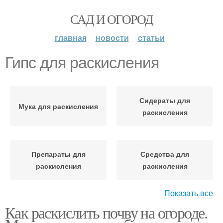
САД И ОГОРОД
главная
новости
статьи
Гипс для раскисления
Сидераты для
Мука для раскисления
раскисления
Препараты для
Средства для
раскисления
раскисления
Показать все
Как раскислить почву на огороде.
Удобрения для
раскисления