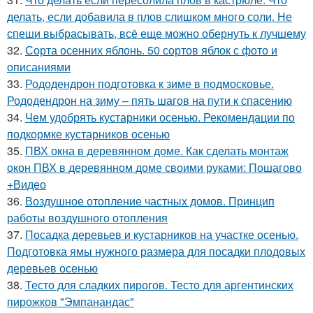
делать, если добавила в плов слишком много соли. Не
спеши выбрасывать, всё еще можно обернуть к лучшему
32.
Сорта осенних яблонь. 50 сортов яблок с фото и
описаниями
33.
Рододендрон подготовка к зиме в подмосковье.
Рододендрон на зиму – пять шагов на пути к спасению
34.
Чем удобрять кустарники осенью. Рекомендации по
подкормке кустарников осенью
35.
ПВХ окна в деревянном доме. Как сделать монтаж
окон ПВХ в деревянном доме своими руками: Пошагово
+Видео
36.
Воздушное отопление частных домов. Принцип
работы воздушного отопления
37.
Посадка деревьев и кустарников на участке осенью.
Подготовка ямы нужного размера для посадки плодовых
деревьев осенью
38.
Тесто для сладких пирогов. Тесто для аргентинских
пирожков "Эмпанандас"