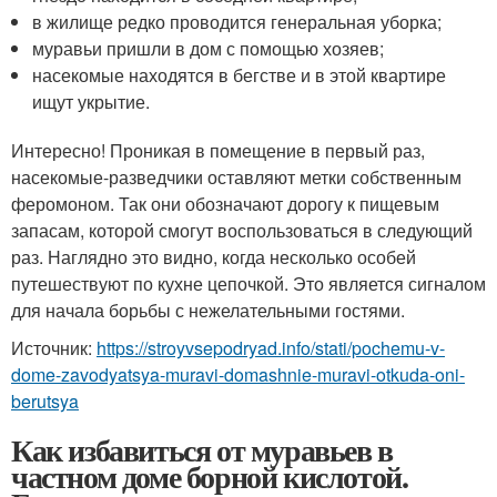
в жилище редко проводится генеральная уборка;
муравьи пришли в дом с помощью хозяев;
насекомые находятся в бегстве и в этой квартире
ищут укрытие.
Интересно! Проникая в помещение в первый раз,
насекомые-разведчики оставляют метки собственным
феромоном. Так они обозначают дорогу к пищевым
запасам, которой смогут воспользоваться в следующий
раз. Наглядно это видно, когда несколько особей
путешествуют по кухне цепочкой. Это является сигналом
для начала борьбы с нежелательными гостями.
Источник:
https://stroyvsepodryad.info/stati/pochemu-v-
dome-zavodyatsya-muravi-domashnie-muravi-otkuda-oni-
berutsya
Как избавиться от муравьев в
частном доме борной кислотой.