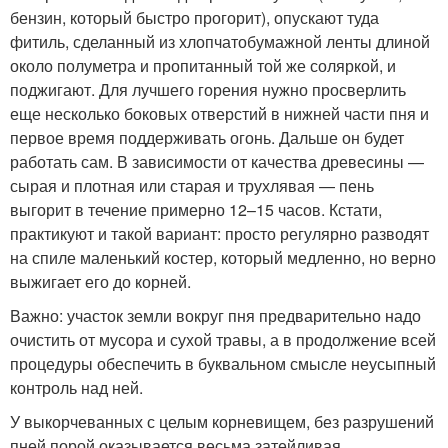
бензин, который быстро прогорит), опускают туда
фитиль, сделанный из хлопчатобумажной ленты длиной
около полуметра и пропитанный той же соляркой, и
поджигают. Для лучшего горения нужно просверлить
еще несколько боковых отверстий в нижней части пня и
первое время поддерживать огонь. Дальше он будет
работать сам. В зависимости от качества древесины —
сырая и плотная или старая и трухлявая — пень
выгорит в течение примерно 12–15 часов. Кстати,
практикуют и такой вариант: просто регулярно разводят
на спиле маленький костер, который медленно, но верно
выжигает его до корней.
Важно: участок земли вокруг пня предварительно надо
очистить от мусора и сухой травы, а в продолжение всей
процедуры обеспечить в буквальном смысле неусыпный
контроль над ней.
У выкорчеванных с целым корневищем, без разрушений
пней порой оказывается весьма затейливая