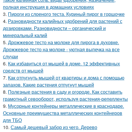
полная инструкция в домашних условиях
3.
Пироги из слоеного теста. Куриный пирог в горшочке
4.
Разновидности калийных удобрений для растений с
дозировками. Разновидности – органический и
минеральный калий
5.
Дрожжевое тесто на молоке для пирога в духовке.
Дрожжевое тесто на молоке - уютная выпечка на все
случаи
6.
Как избавиться от мышей в доме. 12 эффективных
средств от мышей
7.
Как отпугнуть мышей от квартиры и дома с помощью
запахов. Какие растения отпугнут мышей
8.
Полезные растения в саду и огороде. Как составить
грамотный севооборот, используя растения-репелленты
9.
Мусорные контейнеры металлические в краснодаре.
Основные преимущества металлических контейнеров
для ТБО
10.
Самый дешевый забор из чего. Дерево