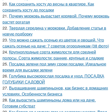
20.
Как сохранить хосту до весны в квартире. Как
сохранить хосту до посадки
21.
Почему морковь вырастает корявой. Почему морковь
растет рогатая
22.
Твердая середина у морковки. Добавление статьи в
новую подборку
23.
Что можно сажать осенью из цветов и овощей. Что
сажать осенью на даче: 7 советов огородникам (38 фото)
24.
Крупноплодные сорта жимолости для средней
полосы. Сорта жимолости: ранние, крупные и сладкие
25.
Посадка зелени под зиму сроки посадки. Идеальное
время для высадки зелени
26.
Голубика высокорослая посадка и уход. ПОСАДКА
ГОЛУБИКИ САДОВОЙ
27.
Выращивание шампиньонов, как бизнес в домашних
условиях. Особенности бизнеса
28.
Как вырастить шампиньоны дома или на даче.
Готовим субстрат
29.
Как бороться с муравьями на садовом участке. Вред