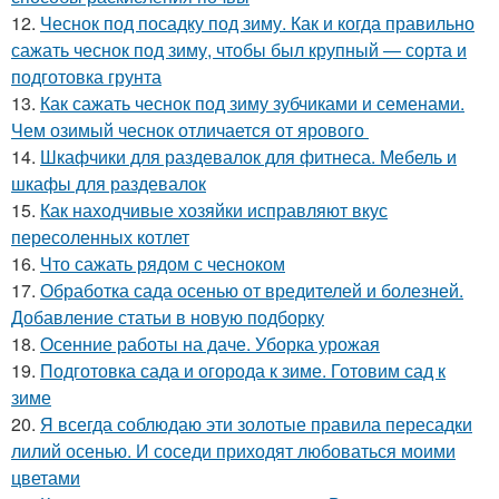
12.
Чеснок под посадку под зиму. Как и когда правильно
сажать чеснок под зиму, чтобы был крупный — сорта и
подготовка грунта
13.
Как сажать чеснок под зиму зубчиками и семенами.
Чем озимый чеснок отличается от ярового
14.
Шкафчики для раздевалок для фитнеса. Мебель и
шкафы для раздевалок
15.
Как находчивые хозяйки исправляют вкус
пересоленных котлет
16.
Что сажать рядом с чесноком
17.
Обработка сада осенью от вредителей и болезней.
Добавление статьи в новую подборку
18.
Осенние работы на даче. Уборка урожая
19.
Подготовка сада и огорода к зиме. Готовим сад к
зиме
20.
Я всегда соблюдаю эти золотые правила пересадки
лилий осенью. И соседи приходят любоваться моими
цветами