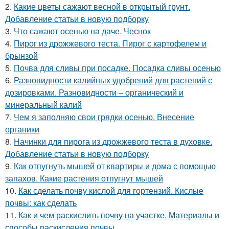
2.
Какие цветы сажают весной в открытый грунт.
Добавление статьи в новую подборку
3.
Что сажают осенью на даче. Чеснок
4.
Пирог из дрожжевого теста. Пирог с картофелем и
брынзой
5.
Почва для сливы при посадке. Посадка сливы осенью
6.
Разновидности калийных удобрений для растений с
дозировками. Разновидности – органический и
минеральный калий
7.
Чем я заполняю свои грядки осенью. Внесение
органики
8.
Начинки для пирога из дрожжевого теста в духовке.
Добавление статьи в новую подборку
9.
Как отпугнуть мышей от квартиры и дома с помощью
запахов. Какие растения отпугнут мышей
10.
Как сделать почву кислой для гортензий. Кислые
почвы: как сделать
11.
Как и чем раскислить почву на участке. Материалы и
способы раскисления почвы