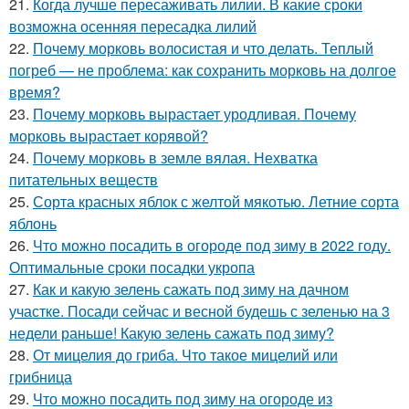
21.
Когда лучше пересаживать лилии. В какие сроки
возможна осенняя пересадка лилий
22.
Почему морковь волосистая и что делать. Теплый
погреб — не проблема: как сохранить морковь на долгое
время?
23.
Почему морковь вырастает уродливая. Почему
морковь вырастает корявой?
24.
Почему морковь в земле вялая. Нехватка
питательных веществ
25.
Сорта красных яблок с желтой мякотью. Летние сорта
яблонь
26.
Что можно посадить в огороде под зиму в 2022 году.
Оптимальные сроки посадки укропа
27.
Как и какую зелень сажать под зиму на дачном
участке. Посади сейчас и весной будешь с зеленью на 3
недели раньше! Какую зелень сажать под зиму?
28.
От мицелия до гриба. Что такое мицелий или
грибница
29.
Что можно посадить под зиму на огороде из