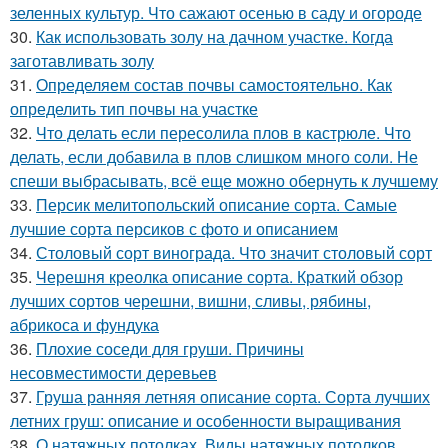
зеленных культур. Что сажают осенью в саду и огороде
30.
Как использовать золу на дачном участке. Когда
заготавливать золу
31.
Определяем состав почвы самостоятельно. Как
определить тип почвы на участке
32.
Что делать если пересолила плов в кастрюле. Что
делать, если добавила в плов слишком много соли. Не
спеши выбрасывать, всё еще можно обернуть к лучшему
33.
Персик мелитопольский описание сорта. Самые
лучшие сорта персиков с фото и описанием
34.
Столовый сорт винограда. Что значит столовый сорт
35.
Черешня креолка описание сорта. Краткий обзор
лучших сортов черешни, вишни, сливы, рябины,
абрикоса и фундука
36.
Плохие соседи для груши. Причины
несовместимости деревьев
37.
Груша ранняя летняя описание сорта. Сорта лучших
летних груш: описание и особенности выращивания
38.
О натяжных потолках. Виды натяжных потолков