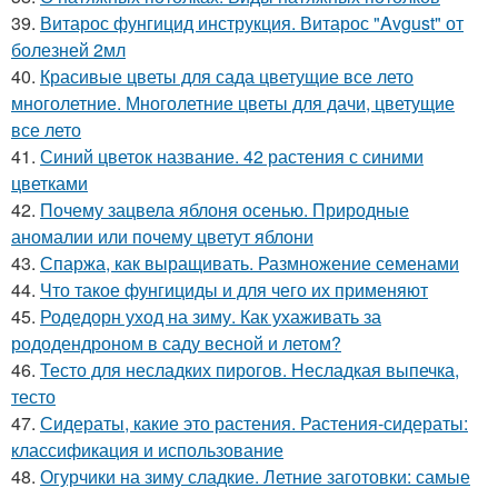
39.
Витарос фунгицид инструкция. Витарос "Avgust" от
болезней 2мл
40.
Красивые цветы для сада цветущие все лето
многолетние. Многолетние цветы для дачи, цветущие
все лето
41.
Синий цветок название. 42 растения с синими
цветками
42.
Почему зацвела яблоня осенью. Природные
аномалии или почему цветут яблони
43.
Спаржа, как выращивать. Размножение семенами
44.
Что такое фунгициды и для чего их применяют
45.
Родедорн уход на зиму. Как ухаживать за
рододендроном в саду весной и летом?
46.
Тесто для несладких пирогов. Несладкая выпечка,
тесто
47.
Сидераты, какие это растения. Растения-сидераты:
классификация и использование
48.
Огурчики на зиму сладкие. Летние заготовки: самые