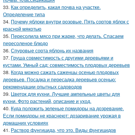
33.
Как определить, какая почва на участке.
Определение типа
34.
Почему яблоки внутри розовые. Пять сортов яблок с
красной мякотью
35.
Пересолила мясо при жарке, что делать. Спасаем
пересоленое блюдо
36.
Спуровые сорта яблонь их названия
37.
Груша совместимость с другими деревьями и
кустами. Умный сад: совместимость плодовых деревьев
38.
Когда можно сажать саженцы осенью плодовых
деревьев. Посадка и пересадка деревьев осенью:
рекомендации опытных садоводов
39.
Цветок для кухни. Лучшие ампельные цветы для
кухни. Фото растений, описание и уход.
40.
Куда положить зеленые помидоры на дозревание.
Если помидоры не краснеют: дозаривание урожая в
домашних условиях
41.
Раствор фунгицида, что это. Виды фунгицидов