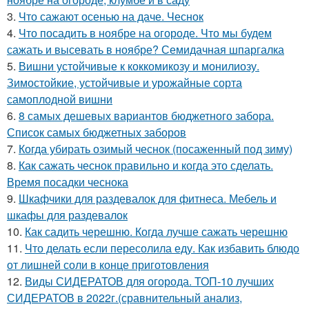
3.
Что сажают осенью на даче. Чеснок
4.
Что посадить в ноябре на огороде. Что мы будем
сажать и высевать в ноябре? Семидачная шпаргалка
5.
Вишни устойчивые к коккомикозу и монилиозу.
Зимостойкие, устойчивые и урожайные сорта
самоплодной вишни
6.
8 самых дешевых вариантов бюджетного забора.
Список самых бюджетных заборов
7.
Когда убирать озимый чеснок (посаженный под зиму)
8.
Как сажать чеснок правильно и когда это сделать.
Время посадки чеснока
9.
Шкафчики для раздевалок для фитнеса. Мебель и
шкафы для раздевалок
10.
Как садить черешню. Когда лучше сажать черешню
11.
Что делать если пересолила еду. Как избавить блюдо
от лишней соли в конце приготовления
12.
Виды СИДЕРАТОВ для огорода. ТОП-10 лучших
СИДЕРАТОВ в 2022г.(сравнительный анализ,