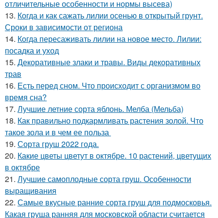
отличительные особенности и нормы высева)
13.
Когда и как сажать лилии осенью в открытый грунт.
Сроки в зависимости от региона
14.
Когда пересаживать лилии на новое место. Лилии:
посадка и уход
15.
Декоративные злаки и травы. Виды декоративных
трав
16.
Есть перед сном. Что происходит с организмом во
время сна?
17.
Лучшие летние сорта яблонь. Мелба (Мельба)
18.
Как правильно подкармливать растения золой. Что
такое зола и в чем ее польза
19.
Сорта груш 2022 года.
20.
Какие цветы цветут в октябре. 10 растений, цветущих
в октябре
21.
Лучшие самоплодные сорта груш. Особенности
выращивания
22.
Самые вкусные ранние сорта груш для подмосковья.
Какая груша ранняя для московской области считается