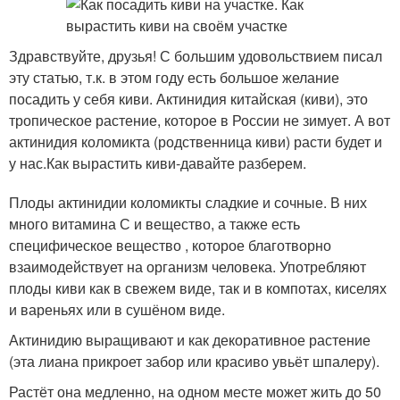
Здравствуйте, друзья! С большим удовольствием писал
эту статью, т.к. в этом году есть большое желание
посадить у себя киви. Актинидия китайская (киви), это
тропическое растение, которое в России не зимует. А вот
актинидия коломикта (родственница киви) расти будет и
у нас.Как вырастить киви-давайте разберем.
Плоды актинидии коломикты сладкие и сочные. В них
много витамина С и вещество, а также есть
специфическое вещество , которое благотворно
взаимодействует на организм человека. Употребляют
плоды киви как в свежем виде, так и в компотах, киселях
и вареньях или в сушёном виде.
Актинидию выращивают и как декоративное растение
(эта лиана прикроет забор или красиво увьёт шпалеру).
Растёт она медленно, на одном месте может жить до 50