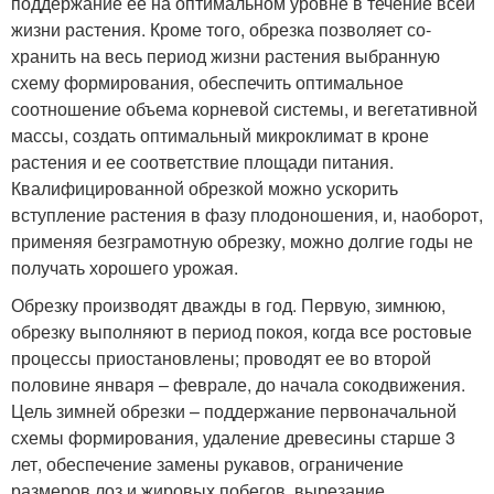
поддержание ее на оптимальном уровне в течение всей
жизни растения. Кроме того, обрезка позволяет со­
хранить на весь период жизни растения выбранную
схему фор­мирования, обеспечить оптимальное
соотношение объема корне­вой системы, и вегетативной
массы, создать оптимальный микро­климат в кроне
растения и ее соответствие площади питания.
Квалифицированной обрезкой можно ускорить
вступление растения в фазу плодоношения, и, наоборот,
применяя безграмотную обрезку, можно долгие годы не
получать хорошего урожая.
Обрезку производят дважды в год. Первую, зимнюю,
обрезку выполняют в период покоя, когда все ростовые
процессы приос­тановлены; проводят ее во второй
половине января – феврале, до начала сокодвижения.
Цель зимней обрезки – поддержание пер­воначальной
схемы формирования, удаление древесины старше 3
лет, обеспечение замены рукавов, ограничение
размеров лоз и жировых побегов, вырезание