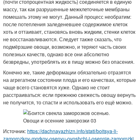
(почти стопроцентная жидкость) соединяется в единую
массу, так как разрушенные межклеточные мембраны
помешать этому не могут. Данный процесс необратим:
после потепления заледеневшее содержимое клеток
хоть и оттаивает, становясь вновь жидким, стенки клеток
не восстанавливаются. Следует также сказать, что
подмёрзшие овощи, возможно, и теряют часть своих
полезных качеств, однако все они абсолютно
безвредны, употреблять их в пищу можно без опасения.
Конечно же, такие деформации обязательно отразятся
на агрегатном состоянии плода и его качествах, которые
чаще всего становятся хуже. Однако не стоит
расстраиваться: если прежнюю свежесть овощу вернуть
не получится, то спасти и использовать его ещё можно.
Источник:
https://dachnayazhizn.info/stati/boitsya-li-
zamorozkov-morkov-osenyu-ovoshchi-i-osennie-zamorozki