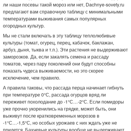
ли наши посевы такой мороз или нет, Dachnye-sovety.ru
предлагают вам справочную таблицу с минимальными
температурами выживания самых популярных
огородных культур.
Мы не стали включать в эту таблицу теплолюбивые
культуры (томат, огурец, перец, кабачок, баклажан,
арбуз, дыня, тыква и т.п.). Эти растения не выдерживают
заморозков. Да, если закалять семена и рассаду
томатов, через пару поколений они будут способны
показать чудеса выживаемости, но это скорее
исключение, чем правило.
А правила таковы, что рассада перца начинает гибнуть
при температуре 0°С, рассада огурцов вряд ли
переживет похолодание до -1°С…-2°С. Если помидоры
уже прочно укоренились на грядке, может быть, они
выживут после кратковременных морозов в
-1°С…-1,5°С, но особых урожаев с них ждать уже не
придется. Бахчевые культуры вообще не выдерживают