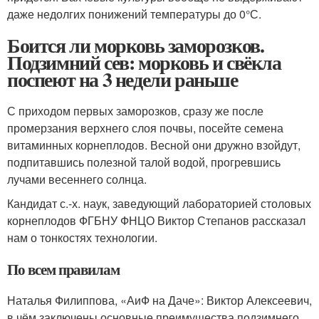
даже недолгих понижений температуры до 0°С.
Боится ли морковь заморозков.
Подзимний сев: морковь и свёкла
поспеют на 3 недели раньше
С приходом первых заморозков, сразу же после
промерзания верхнего слоя почвы, посейте семена
витаминных корнеплодов. Весной они дружно взойдут,
подпитавшись полезной талой водой, прогревшись
лучами весеннего солнца.
Кандидат с.-х. наук, заведующий лабораторией столовых
корне­плодов ФГБНУ ФНЦО Виктор Степанов рассказал
нам о тонкостях технологии.
По всем правилам
Наталья Филиппова, «АиФ на Даче»: Виктор Алексеевич,
в чём заключены основные преимущества подзимнего