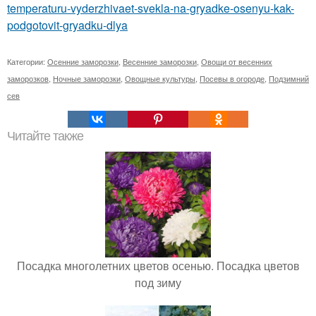
temperaturu-vyderzhivaet-svekla-na-gryadke-osenyu-kak-
podgotovit-gryadku-dlya
Категории:
Осенние заморозки
,
Весенние заморозки
,
Овощи от весенних
заморозков
,
Ночные заморозки
,
Овощные культуры
,
Посевы в огороде
,
Подзимний
сев
Читайте также
Посадка многолетних цветов осенью. Посадка цветов
под зиму