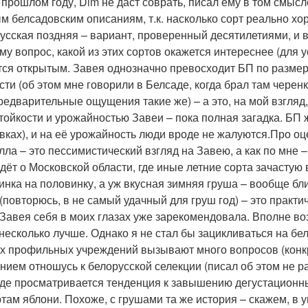
 прошлом году, Dim не даст соврать, писал ему в том смысл
м белсадовским описаниям, т.к. насколько сорт реально хо
усская поздняя – вариант, проверенный десятилетиями, и в 
му вопрос, какой из этих сортов окажется интереснее (для 
тся открытым. Завея однозначно превосходит БП по размер
сти (об этом мне говорили в Белсаде, когда брал там черенк
редварительные ощущения такие же) – а это, на мой взгля
тойкости и урожайностью Завеи – пока полная загадка. БП 
вках), и на её урожайность люди вроде не жалуются.Про оце
алла – это пессимистический взгляд на Завею, а как по мне 
идёт о Московской области, где иные летние сорта зачастую 
инка на половинку, а уж вкусная зимняя груша – вообще бли
 (повторюсь, в не самый удачный для груш год) – это практ
 Завея себя в моих глазах уже зарекомендовала. Вполне во
 несколько лучше. Однако я не стал бы зацикливаться на бе
х профильных учреждений вызывают много вопросов (конкр
нием отношусь к белорусской селекции (писал об этом не ра
де просматривается тенденция к завышению дегустационны
ртам яблони. Похоже, с грушами та же история – скажем, 