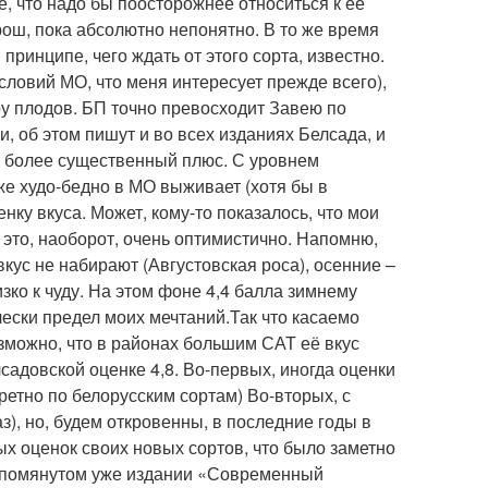
е, что надо бы поосторожнее относиться к её
рош, пока абсолютно непонятно. В то же время
принципе, чего ждать от этого сорта, известно.
условий МО, что меня интересует прежде всего),
у плодов. БП точно превосходит Завею по
и, об этом пишут и во всех изданиях Белсада, и
д, более существенный плюс. С уровнем
же худо-бедно в МО выживает (хотя бы в
нку вкуса. Может, кому-то показалось, что мои
– это, наоборот, очень оптимистично. Напомню,
вкус не набирают (Августовская роса), осенние –
зко к чуду. На этом фоне 4,4 балла зимнему
ически предел моих мечтаний.Так что касаемо
зможно, что в районах большим САТ её вкус
лсадовской оценке 4,8. Во-первых, иногда оценки
етно по белорусским сортам) Во-вторых, с
з), но, будем откровенны, в последние годы в
х оценок своих новых сортов, что было заметно
в упомянутом уже издании «Современный