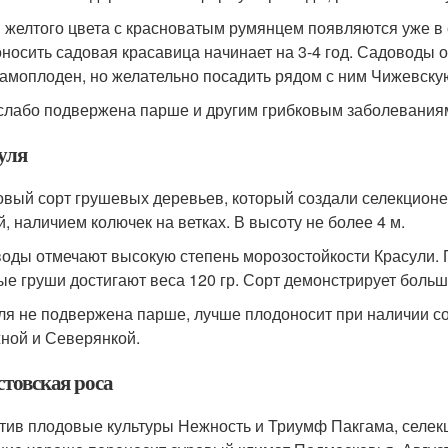
 желтого цвета с красноватым румянцем появляются уже в с
носить садовая красавица начинает на 3-4 год. Садоводы 
самоплоден, но желательно посадить рядом с ним Чижевску
слабо подвержена парше и другим грибковым заболевания
уля
овый сорт грушевых деревьев, который создали селекционе
й, наличием колючек на ветках. В высоту не более 4 м.
оды отмечают высокую степень морозостойкости Красули.
ые груши достигают веса 120 гр. Сорт демонстрирует боль
ля не подвержена парше, лучше плодоносит при наличии с
ной и Северянкой.
стовская роса
тив плодовые культуры Нежность и Триумф Пакгама, селек