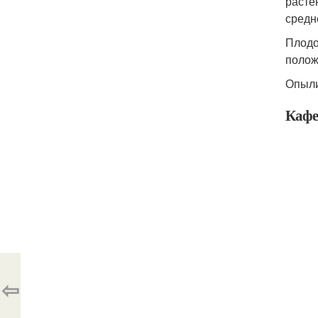
расте
средн
Плодо
полож
Опыли
Кафе
⇦