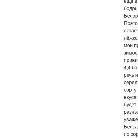
ещё в
бодры
Белор
Поэто
остаё
лёжко
мои п
зимос
приви
4,4 б
речь 
серед
сорту
вкуса
будет
разны
уваже
Белса
по со