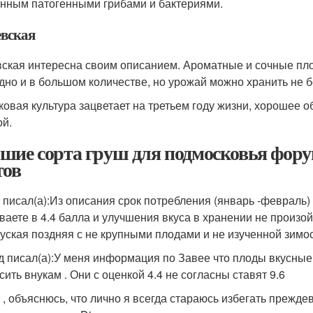
нным патогенными грибами и бактериями.
вская
ская интересна своим описанием. Ароматные и сочные пл
дно и в большом количестве, но урожай можно хранить не б
ковая культура зацветает на третьем году жизни, хорошее 
ой.
шие сорта груш для подмосковья фору
тов
 писал(а):
Из описания срок потребления (январь -февраль) 
ваете в 4.4 балла и улучшения вкуса в хранении не произой
уская поздняя с не крупными плодами и не изученной зимос
д писал(а):
У меня информация по Завее что плоды вкусные
сить внукам . Они с оценкой 4.4 не согласны ставят 9.6
 , объяснюсь, что лично я всегда стараюсь избегать прежд