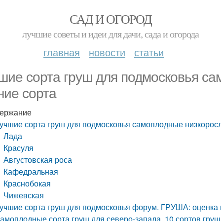
САД И ОГОРОД
лучшие советы и идеи для дачи, сада и огорода
главная
новости
статьи
шие сорта груш для подмосковья са
ние сорта
ержание
учшие сорта груш для подмосковья самоплодные низкоросл
Лада
Красуля
Августовская роса
Кафедральная
Краснобокая
Чижевская
учшие сорта груш для подмосковья форум. ГРУША: оценка 
амоплодные сорта груш для северо-запада. 10 сортов груш