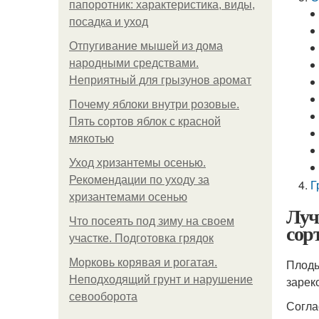
папоротник: характеристика, виды,
посадка и уход
Отпугивание мышей из дома
народными средствами.
Неприятный для грызунов аромат
Почему яблоки внутри розовые.
Пять сортов яблок с красной
мякотью
Уход хризантемы осенью.
Рекомендации по уходу за
Г
хризантемами осенью
Луч
Что посеять под зиму на своем
сор
участке. Подготовка грядок
Морковь корявая и рогатая.
Плоды
Неподходящий грунт и нарушение
зарек
севооборота
Согла