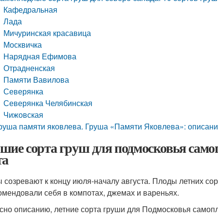
Кафедральная
Лада
Мичуринская красавица
Москвичка
Нарядная Ефимова
Отрадненская
Памяти Вавилова
Северянка
Северянка Челябинская
Чижовская
руша памяти яковлева. Груша «Памяти Яковлева»: описани
шие сорта груш для подмосковья само
та
 созревают к концу июля-началу августа. Плоды летних сор
омендовали себя в компотах, джемах и вареньях.
сно описанию, летние сорта груши для Подмосковья самоп