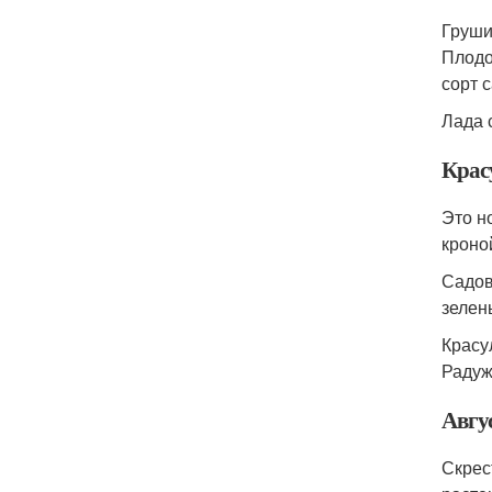
Груши
Плодо
сорт 
Лада 
Крас
Это н
кроно
Садов
зелен
Красу
Радуж
Авгу
Скрес