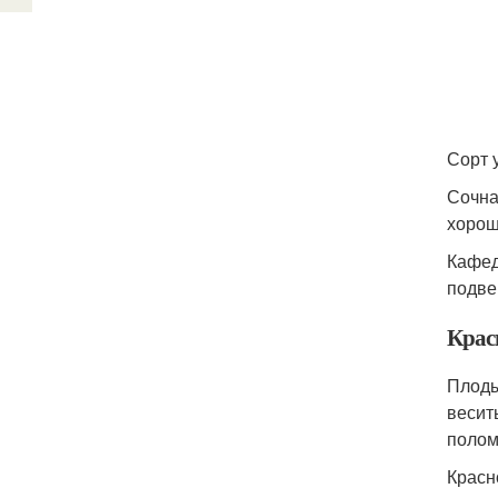
Сорт 
Сочна
хорош
Кафед
подве
Крас
Плоды
весит
полом
Красн