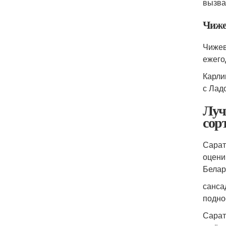
вызва
Чиже
Чижев
ежего
Карли
с Лад
Луч
сор
Сарат
оцени
Белар
санса
подно
Сарат