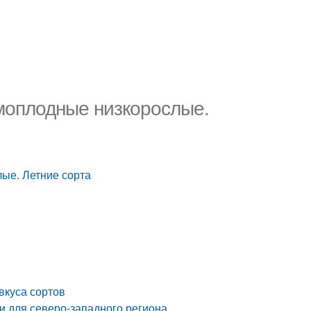
моплодные низкорослые.
ые. Летние сорта
вкуса сортов
и для северо-западного региона