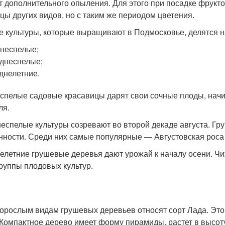
ет дополнительного опыления. Для этого при посадке фрук
цы других видов, но с таким же периодом цветения.
е культуры, которые выращивают в Подмосковье, делятся н
неспелые;
днеспелые;
днелетние.
спелые садовые красавицы дарят свои сочные плоды, начин
ля.
еспелые культуры созревают во второй декаде августа. Г
нности. Среди них самые популярные — Августовская роса
елетние грушевые деревья дают урожай к началу осени. Ч
группы плодовых культур.
корослым видам грушевых деревьев относят сорт Лада. Это 
 Компактное дерево имеет форму пирамиды, растет в высоту 