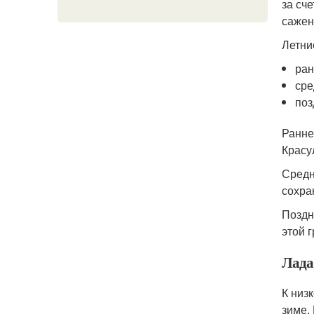
за сч
сажен
Летни
ран
сре
поз
Ранне
Красу
Средн
сохра
Поздн
этой 
Лада
К низ
зиме.