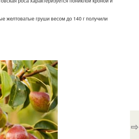
овская роса характеризуется пониклой кроной и
ные желтоватые груши весом до 140 г получили
⇨