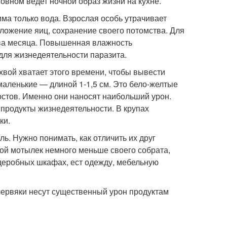
овном ведет ночной образ жизни на кухне.
ма только вода. Взрослая особь утрачивает
ложение яиц, сохранение своего потомства. Для
ва месяца. Повышенная влажность
для жизнедеятельности паразита.
ихвой хватает этого времени, чтобы вывести
аленькие — длиной 1-1,5 см. Это бело-желтые
остов. Именно они наносят наибольший урон.
 продукты жизнедеятельности. В крупах
ки.
ль. Нужно понимать, как отличить их друг
ной мотылек немного меньше своего собрата,
рдеробных шкафах, ест одежду, мебельную
 червяки несут существенный урон продуктам