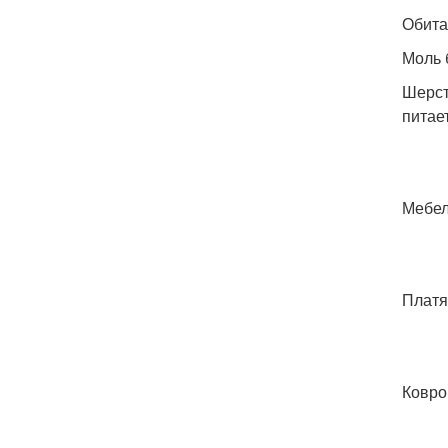
Обита
Моль 
Шерст
питае
Мебел
Платя
Ковро