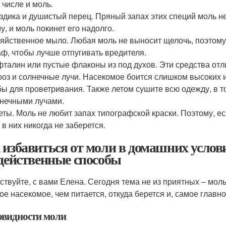
 числе и моль.
здика и душистый перец. Пряный запах этих специй моль не
у, и моль покинет его надолго.
яйственное мыло. Любая моль не выносит щелочь, поэтому
ф, чтобы лучше отпугивать вредителя.
талин или пустые флаконы из под духов. Эти средства отл
оз и солнечные лучи. Насекомое боится слишком высоких 
ы для проветривания. Также летом сушите всю одежду, в 
нечными лучами.
еты. Моль не любит запах типографской краски. Поэтому, е
 в них никогда не заберется.
 избавиться от моли в домашних услови
 действенные способы
ствуйте, с вами Елена. Сегодня тема не из приятных – моль
ое насекомое, чем питается, откуда берется и, самое главн
овидности моли