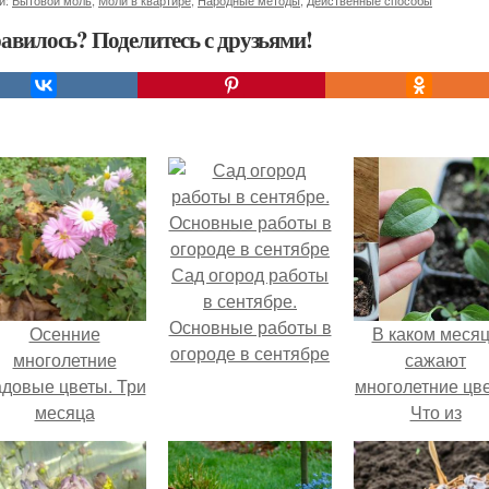
и:
Бытовой моль
,
Моли в квартире
,
Народные методы
,
Действенные способы
авилось? Поделитесь с друзьями!
Сад огород работы
в сентябре.
Основные работы в
Осенние
В каком меся
огороде в сентябре
многолетние
сажают
адовые цветы. Три
многолетние цв
месяца
Что из
многолетнико
можно посеят