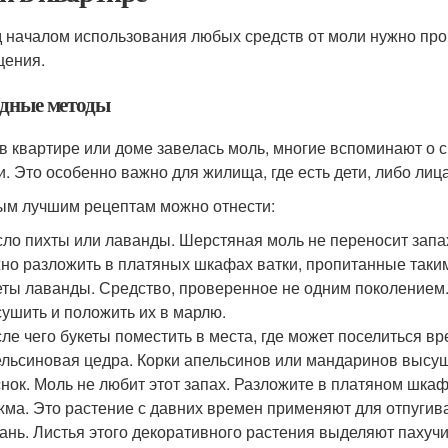
 началом использования любых средств от моли нужно про
ения.
дные методы
 в квартире или доме завелась моль, многие вспоминают о
и. Это особенно важно для жилища, где есть дети, либо лица
ым лучшим рецептам можно отнести:
ло пихты или лаванды. Шерстяная моль не переносит запах
но разложить в платяных шкафах ватки, пропитанные таки
ты лаванды. Средство, проверенное не одним поколением.
ушить и положить их в марлю.
ле чего букеты поместить в места, где может поселиться вр
льсиновая цедра. Корки апельсинов или мандаринов высу
нок. Моль не любит этот запах. Разложите в платяном шкафу
ма. Это растение с давних времен применяют для отпугив
ань. Листья этого декоративного растения выделяют пахуч