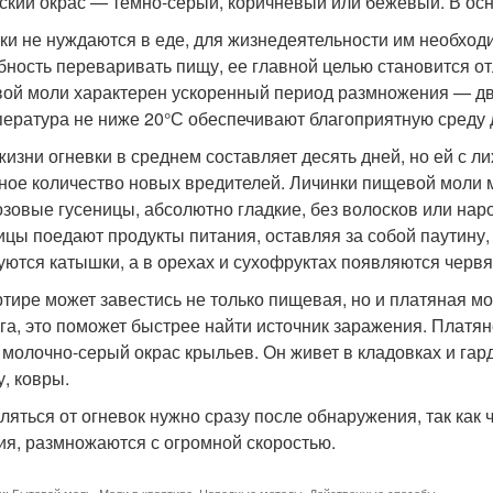
ский окрас — темно-серый, коричневый или бежевый. В осн
ки не нуждаются в еде, для жизнедеятельности им необходи
бность переваривать пищу, ее главной целью становится от
ой моли характерен ускоренный период размножения — д
пература не ниже 20°С обеспечивают благоприятную среду 
жизни огневки в среднем составляет десять дней, но ей с л
ное количество новых вредителей. Личинки пищевой моли м
озовые гусеницы, абсолютно гладкие, без волосков или нар
ицы поедают продукты питания, оставляя за собой паутину,
уются катышки, а в орехах и сухофруктах появляются червя
ртире может завестись не только пищевая, но и платяная мо
уга, это поможет быстрее найти источник заражения. Платя
 молочно-серый окрас крыльев. Он живет в кладовках и га
у, ковры.
ляться от огневок нужно сразу после обнаружения, так как
ия, размножаются с огромной скоростью.