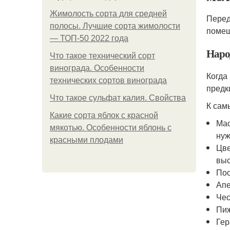
Жимолость сорта для средней
Перед
полосы. Лучшие сорта жимолости
помещ
— ТОП-50 2022 года
Наро
Что такое технический сорт
винограда. Особенности
Когда
технических сортов винограда
предк
Что такое сульфат калия. Свойства
К сам
Какие сорта яблок с красной
Мас
мякотью. Особенности яблонь с
нуж
красными плодами
Цве
выс
Пос
Апе
Чес
Пиж
Гер