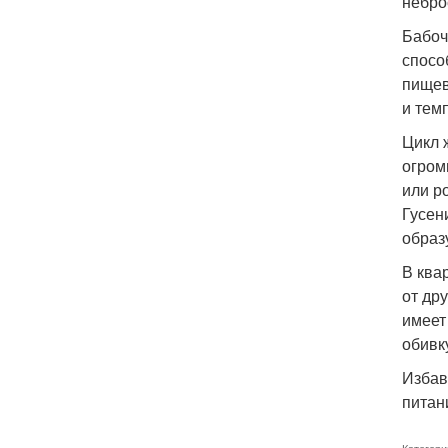
небро
Бабоч
спосо
пищев
и тем
Цикл 
огром
или р
Гусен
образ
В ква
от др
имеет
обивк
Избав
питан