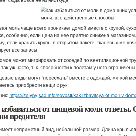
ая моль чаще всего проникает домой вместе с крупой, сухо
ке, особенно, если цена на нее приятно снижена магазином
му, если хранить крупы в открытом пакете, тканевых мешочк
ирует все запасы.
омое может мигрировать от соседей по вентиляционной труб
 так уж часто, т. к. способности к полетам у него ограничены
евые виды могут “переехать” вместе с одеждой, мягкой меб
аетесь приобрести вещи с рук.
ник:
https://zelynyjsad.info/novosti/kak-izbavitsya-ot-moli-v-do
 избавиться от пищевой моли ответы. 
ни вредителя
имеет неприметный вид, небольшой размер. Длина крыльев