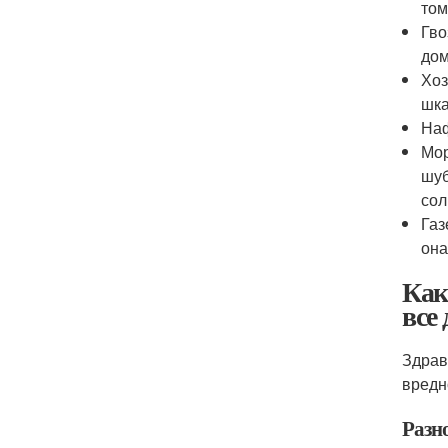
том
Гво
дом
Хоз
шка
Наф
Мор
шуб
сол
Газ
она
Как
все
Здрав
вредн
Разн