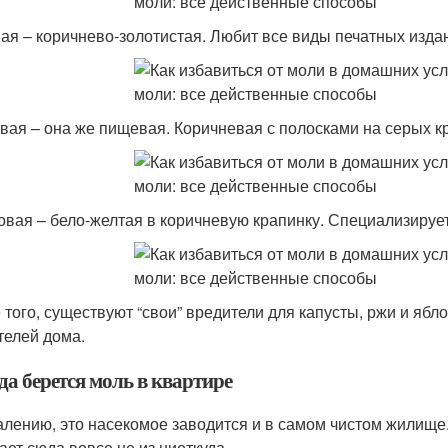
ая – коричнево-золотистая. Любит все виды печатных изда
вая – она же пищевая. Коричневая с полосками на серых к
овая – бело-желтая в коричневую крапинку. Специализирует
 того, существуют “свои” вредители для капусты, ржи и ябл
телей дома.
да берется моль в квартире
алению, это насекомое заводится и в самом чистом жилище
ает сюда вовсе не из ниоткуда.