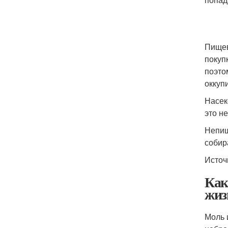
Пищев
покуп
поэто
оккуп
Насек
это не
Непищ
собир
Источ
Как
жиз
Моль 