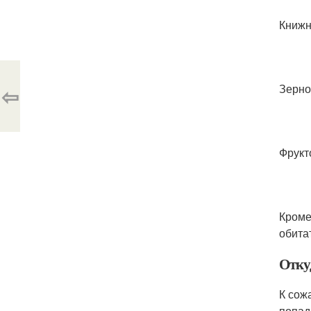
Книжн
Зерно
⇦
Фрукт
Кроме
обита
Отку
К сож
попад