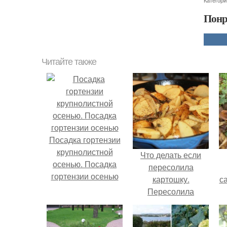
Категори
Понр
Читайте также
Посадка гортензии
крупнолистной
Что делать если
осенью. Посадка
пересолила
гортензии осенью
картошку.
с
Пересолила
картошку: что
делать и как