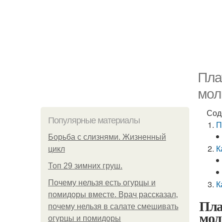
Пла
мол
Сод
Популярные материалы
П
Борьба с слизнями. Жизненный
К
цикл
Топ 29 зимних груш.
Почему нельзя есть огурцы и
К
помидоры вместе. Врач рассказал,
Пла
почему нельзя в салате смешивать
мол
огурцы и помидоры