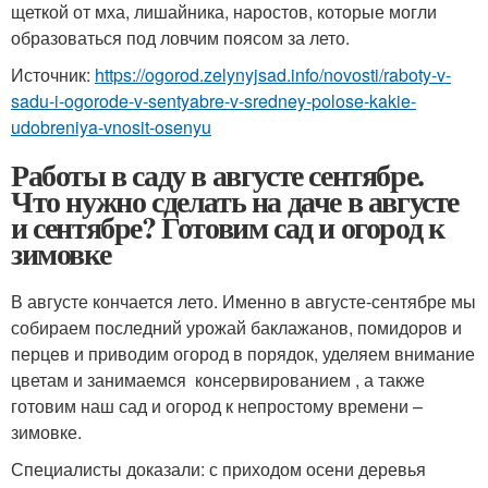
щеткой от мха, лишайника, наростов, которые могли
образоваться под ловчим поясом за лето.
Источник:
https://ogorod.zelynyjsad.info/novosti/raboty-v-
sadu-i-ogorode-v-sentyabre-v-sredney-polose-kakie-
udobreniya-vnosit-osenyu
Работы в саду в августе сентябре.
Что нужно сделать на даче в августе
и сентябре? Готовим сад и огород к
зимовке
В августе кончается лето. Именно в августе-сентябре мы
собираем последний урожай баклажанов, помидоров и
перцев и приводим огород в порядок, уделяем внимание
цветам и занимаемся консервированием , а также
готовим наш сад и огород к непростому времени –
зимовке.
Специалисты доказали: с приходом осени деревья