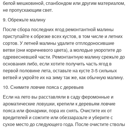
белой мешковиной, спанбондом или другим материалом,
не пропускающим свет.
9. Обрежьте малину
После сбора последних ягод ремонтантной малины
приступайте к обрезке всех кустов, в том числе и летних
сортов. У летней малины удалите отплодоносившие
ветви (они коричневого цвета), а молодые укоротите до
одревесневшей части. Ремонтантную малину срежьте до
основания либо, если хотите получить часть ягод в
первой половине лета, оставьте на кусте 3-5 сильных
ветвей и укройте их на зиму так же, как обычную малину.
10. Снимите ловчие пояса с деревьев
Если на лето вы расставляли в саду феромонные и
ароматические ловушки, крепили к деревьям ловчие
пояса или фонарики, пора их снять. Очистите их от
вредителей и сожгите или обеззаразьте и уберите с
сухое место до следующего года. После очистите стволы