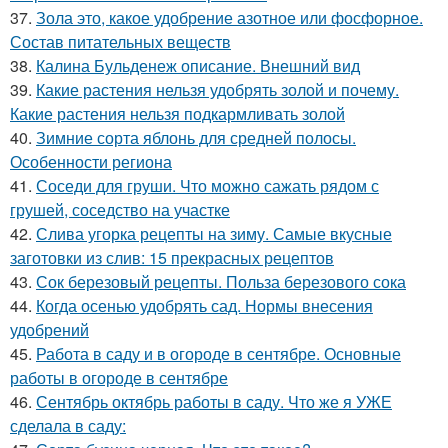
37.
Зола это, какое удобрение азотное или фосфорное.
Состав питательных веществ
38.
Калина Бульденеж описание. Внешний вид
39.
Какие растения нельзя удобрять золой и почему.
Какие растения нельзя подкармливать золой
40.
Зимние сорта яблонь для средней полосы.
Особенности региона
41.
Соседи для груши. Что можно сажать рядом с
грушей, соседство на участке
42.
Слива угорка рецепты на зиму. Самые вкусные
заготовки из слив: 15 прекрасных рецептов
43.
Сок березовый рецепты. Польза березового сока
44.
Когда осенью удобрять сад. Нормы внесения
удобрений
45.
Работа в саду и в огороде в сентябре. Основные
работы в огороде в сентябре
46.
Сентябрь октябрь работы в саду. Что же я УЖЕ
сделала в саду: