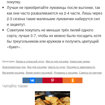
покупку.
Лучше не приобретайте луковицы после выгонки, так
как они часто разваливаются на 2-4 части. Лишь через
2-3 сезона такие маленькие луковички наберутся сил
и зацветут.
Советуем покупать не меньше трёх лилий одного
сорта, лучше 3-7, чтобы их можно было посадить хотя
бы треугольником или кружком и получить цветущий
«букет».
Категории:
Лилии в открытый грунт
,
Места для посадки
,
Азиатские лилии
,
Благоприятные дни
,
Дни для посадки
,
Цвета по луне
,
Посадки в зависимости
,
Весенняя посадка
,
Лилии перед посадкой
,
Луковицы к посадке
,
Советы по покупке
Читайте также