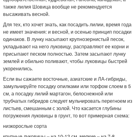
также лилия Шовица вообще не рекомендуется
высаживать весной.
Для тех, кто хочет знать, как посадить лилии, время года
не имеет значения: и весной, и осенью принцип посадки
одинаков. В лунку насыпают крупнозернистый песок,
укладывают на него луковицу, расправляют ее корни и
присыпают песком полностью. Затем засыпают лунку
землей и обильно поливают, чтобы луковицы быстрей
укоренились.
Если вы сажаете восточные, азиатские и ЛА-гибриды,
замульчируйте посадку опилками или торфом слоем в 5
см, а посадку лилий мартагон, белоснежной или
трубчатых гибридов следует мульчировать перегноем из
листьев, смешанным с золой. Что касается глубины
погружения луковицы в грунт, то вот примерная схема:
низкорослые сорта
крупные луковицы – на 10-12 см, мелкие – на 7-8,