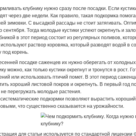
рмливать клубнику нужно сразу после посадки. Если кустик
дят через две недели. Как правило, такая подкормка помог
ей зимовки. С высадкой рассады не стоит затягивать. Опт
о сентября. Тогда молодые кустики успеют окрепнуть и зал
убникой в этот период состоит из регулярных поливов, кото
 используют раствор коровяка, который разводят водой в с
у под корень.
есенней посадке саженцев их нужно оберегать от холодных
ику можно, как только кустики окрепнут и тронутся в рост.
ений или использовать птичий помет. В этот период саженц
тить хороший листовой покров и окрепнуть. В первый год п
 не перегружать молодые растения.
 систематические подкормки позволяют вырастить хороший 
ровыми, что существенно сказывается на урожайности.
трация для статьи используется по стандартной лицензии ©st