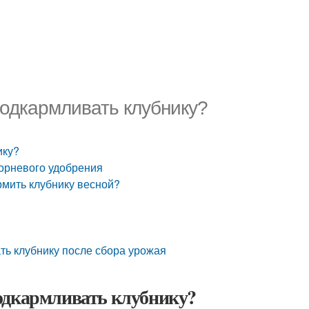
подкармливать клубнику?
ику?
корневого удобрения
рмить клубнику весной?
ть клубнику после сбора урожая
одкармливать клубнику?