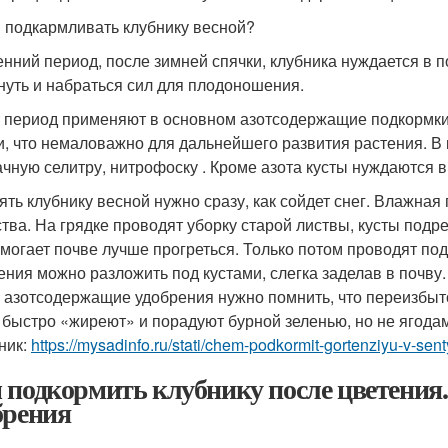
 подкармливать клубнику весной?
енний период, после зимней спячки, клубника нуждается в 
нуть и набраться сил для плодоношения.
т период применяют в основном азотсодержащие подкормки.
и, что немаловажно для дальнейшего развития растения. В
чную селитру, нитрофоску . Кроме азота кусты нуждаются 
ять клубнику весной нужно сразу, как сойдет снег. Влажна
тва. На грядке проводят уборку старой листвы, кусты под
омогает почве лучше прогреться. Только потом проводят п
ения можно разложить под кустами, слегка заделав в почву.
 азотсодержащие удобрения нужно помнить, что переизбыто
 быстро «жиреют» и порадуют бурной зеленью, но не ягода
ник:
https://mysadinfo.ru/stati/chem-podkormit-gortenziyu-v-sen
 подкормить клубнику после цветения
брения