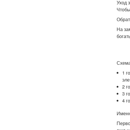
Уход 
Чтобы
Обрат
На за
богат
Схема
1 г
эле
2 г
3 г
4 г
Именн
Перво