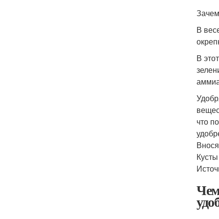
Зачем
В вес
окреп
В это
зелен
аммиа
Удобр
вещес
что п
удобр
Внося
Кусты
Источ
Чем
удо