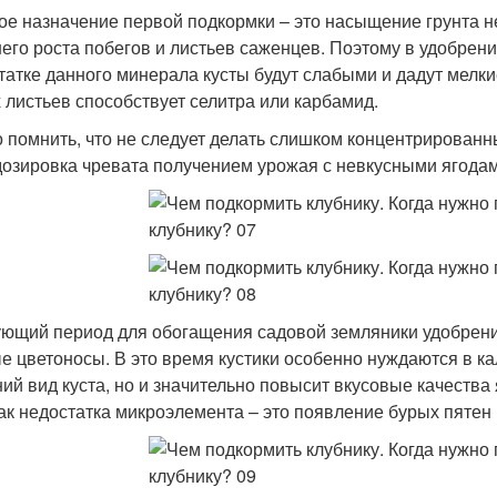
ое назначение первой подкормки – это насыщение грунта
его роста побегов и листьев саженцев. Поэтому в удобрен
татке данного минерала кусты будут слабыми и дадут мелк
 листьев способствует селитра или карбамид.
 помнить, что не следует делать слишком концентрированн
озировка чревата получением урожая с невкусными ягодам
ющий период для обогащения садовой земляники удобрение
е цветоносы. В это время кустики особенно нуждаются в ка
ий вид куста, но и значительно повысит вкусовые качества
ак недостатка микроэлемента – это появление бурых пятен 