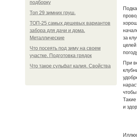
подборку
Подка
Топ 29 зимних груш.
прово
хорош
ТОП-25 самых дешевых вариантов
начал
забора для дачи и дома.
за кл
Металлические
целей
Что посеять под зиму на своем
погод
участке. Подготовка грядок
При в
Что такое сульфат калия. Свойства
клубн
удобр
нарас
чтобы
Такие
и здо
Иллюс