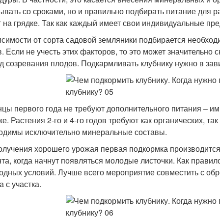
ывать со сроками, но и правильно подбирать питание для ра
т на грядке. Так как каждый имеет свои индивидуальные пр
исимости от сорта садовой земляники подбирается необход
в. Если не учесть этих факторов, то это может значительно
д созревания плодов. Подкармливать клубнику нужно в зави
цы первого года не требуют дополнительного питания – им д
ке. Растения 2-го и 4-го годов требуют как органических, т
одимы исключительно минеральные составы.
олучения хорошего урожая первая подкормка производится р
та, когда начнут появляться молодые листочки. Как правил
годных условий. Лучше всего мероприятие совместить с обр
 с участка.