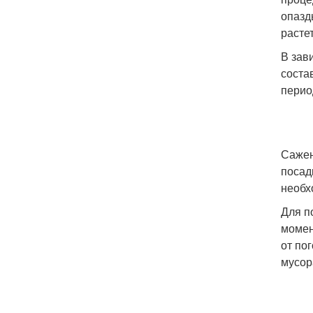
опазд
расте
В зав
соста
перио
Сажен
посад
необх
Для п
момен
от по
мусора