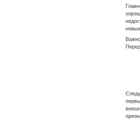
Главн
хорош
недос
новых
Важно
Перед
Следу
первы
внешн
призн