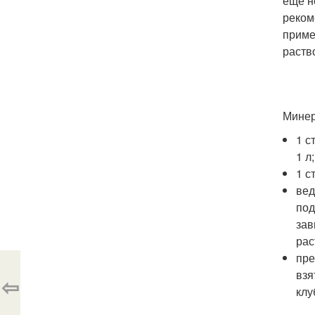
еще н
реком
приме
раств
Минер
1 с
1 л;
1 с
вед
под
зав
рас
пре
взя
⇦
клу