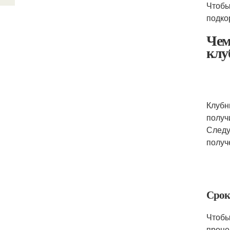
Чтобы
подко
Чем
клу
Клубн
получ
Следу
получ
Срок
Чтобы
проце