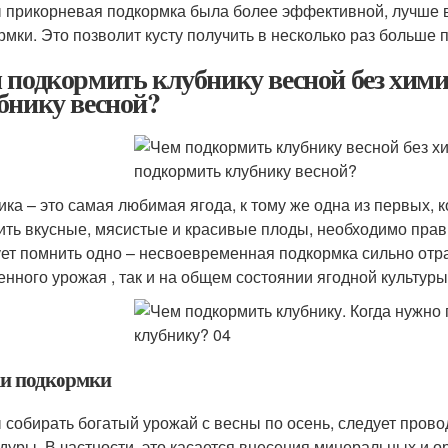
 прикорневая подкормка была более эффективной, лучше 
рмки. Это позволит кусту получить в несколько раз больше 
 подкормить клубнику весной без хими
бнику весной?
ика – это самая любимая ягода, к тому же одна из первых,
ить вкусные, мясистые и красивые плоды, необходимо прав
ет помнить одно – несвоевременная подкормка сильно отра
енного урожая , так и на общем состоянии ягодной культуры
и подкормки
 собирать богатый урожай с весны по осень, следует пров
дуры. В частности, это касается внесения минеральных и о