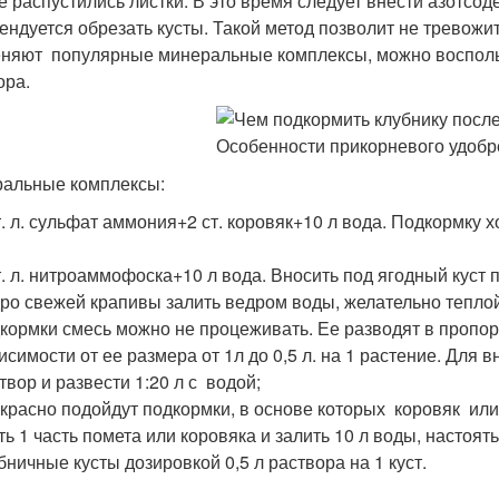
е распустились листки. В это время следует внести азотсо
ендуется обрезать кусты. Такой метод позволит не тревожи
няют популярные минеральные комплексы, можно восполь
ора.
альные комплексы:
т. л. сульфат аммония+2 ст. коровяк+10 л вода. Подкормку
т. л. нитроаммофоска+10 л вода. Вносить под ягодный куст по
ро свежей крапивы залить ведром воды, желательно теплой
кормки смесь можно не процеживать. Ее разводят в пропорц
исимости от ее размера от 1л до 0,5 л. на 1 растение. Для
твор и развести 1:20 л с водой;
красно подойдут подкормки, в основе которых коровяк или
ть 1 часть помета или коровяка и залить 10 л воды, настоят
бничные кусты дозировкой 0,5 л раствора на 1 куст.