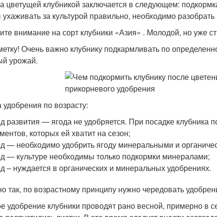
за цветущей клубникой заключается в следующем: подкормка
 ухаживать за культурой правильно, необходимо разобрать 
ите внимание на сорт клубники «Азия» . Молодой, но уже с
метку! Очень важно клубнику подкармливать по определенн
ый урожай.
 удобрения по возрасту:
од развития — ягода не удобряется. При посадке клубника 
ментов, которых ей хватит на сезон;
од — необходимо удобрить ягоду минеральными и органиче
од — культуре необходимы только подкормки минералами;
од – нуждается в органических и минеральных удобрениях.
о так, по возрастному принципу нужно чередовать удобрен
е удобрение клубники проводят рано весной, примерно в сер