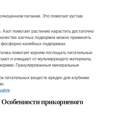
полноценном питании. Это помогает кустам
 Азот помогает растению нарастить достаточно
 качестве азотных подкормок можно применять
в фосфорно-калийных подкормках.
я почва помогает корням поглощать питательные
резают и очищают от мульчирующего материала,
одкормки. Гранулированные минеральные
к питательных веществ вреден для клубники.
ми.
tyabre
. Особенности прикорневого