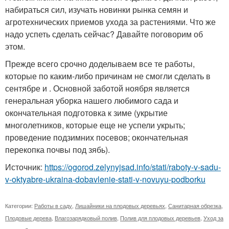
набираться сил, изучать новинки рынка семян и
агротехнических приемов ухода за растениями. Что же
надо успеть сделать сейчас? Давайте поговорим об
этом.
Прежде всего срочно доделываем все те работы,
которые по каким-либо причинам не смогли сделать в
сентябре и . Основной заботой ноября является
генеральная уборка нашего любимого сада и
окончательная подготовка к зиме (укрытие
многолетников, которые еще не успели укрыть;
проведение подзимних посевов; окончательная
перекопка почвы под зябь).
Источник:
https://ogorod.zelynyjsad.info/stati/raboty-v-sadu-
v-oktyabre-ukraina-dobavlenie-stati-v-novuyu-podborku
Категории:
Работы в саду
,
Лишайники на плодовых деревьях
,
Санитарная обрезка
,
Плодовые дерева
,
Влагозарядковый полив
,
Полив для плодовых деревьев
,
Уход за