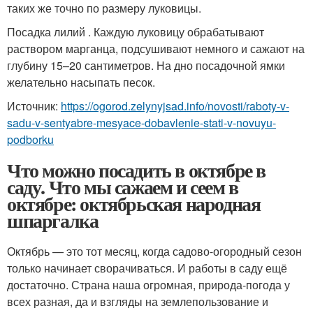
таких же точно по размеру луковицы.
Посадка лилий . Каждую луковицу обрабатывают
раствором марганца, подсушивают немного и сажают на
глубину 15–20 сантиметров. На дно посадочной ямки
желательно насыпать песок.
Источник:
https://ogorod.zelynyjsad.info/novosti/raboty-v-
sadu-v-sentyabre-mesyace-dobavlenie-stati-v-novuyu-
podborku
Что можно посадить в октябре в
саду. Что мы сажаем и сеем в
октябре: октябрьская народная
шпаргалка
Октябрь — это тот месяц, когда садово-огородный сезон
только начинает сворачиваться. И работы в саду ещё
достаточно. Страна наша огромная, природа-погода у
всех разная, да и взгляды на землепользование и