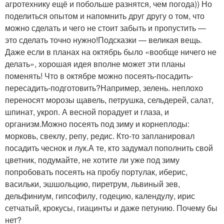
агротехнику ещё и побольше разнятся, чем погода)) Но
поделиться опытом и напомнить друг другу о том, что
можно сделать и чего не стоит забыть и пропустить —
это сделать точно нужно!Подсказки — великая вещь.
Даже если в планах на октябрь было «вообще ничего не
делать», хорошая идея вполне может эти планы
поменять! Что в октябре можно посеять-посадить-
пересадить-подготовить?Например, зелень. неплохо
переносят морозы щавель, петрушка, сельдерей, салат,
шпинат, укроп. А весной порадует и глаза, и
организм.Можно посеять под зиму и корнеплоды:
морковь, свеклу, репу, редис. Кто-то запланировал
посадить чеснок и лук.А те, кто задумал пополнить свой
цветник, подумайте, не хотите ли уже под зиму
попробовать посеять на пробу портулак, иберис,
васильки, эшшольцию, пиретрум, львиный зев,
дельфиниум, гипсофилу, годецию, календулу, ирис
сетчатый, крокусы, гиацинты и даже петунию. Почему бы
нет?