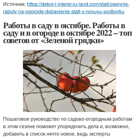
Источник:
https://dekor-i-interer.ru-land.com/stati/osennie-
raboty-na-ogorode-dobavlenie-stati-v-novuyu-podborku
Работы в саду в октябре. Работы в
саду и в огороде в октябре 2022 – топ
советов от «Зеленой грядки»
Пошаговое руководство по садово-огородным работам
в этом сезоне поможет упорядочить дела и, возможно,
добавить в список нечто новое, ведь эксперты