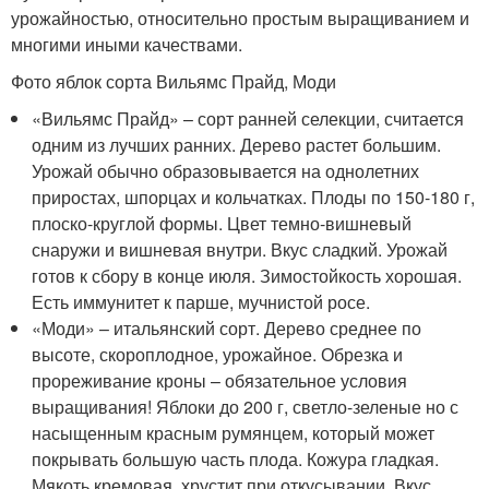
урожайностью, относительно простым выращиванием и
многими иными качествами.
Фото яблок сорта Вильямс Прайд, Моди
«Вильямс Прайд» – сорт ранней селекции, считается
одним из лучших ранних. Дерево растет большим.
Урожай обычно образовывается на однолетних
приростах, шпорцах и кольчатках. Плоды по 150-180 г,
плоско-круглой формы. Цвет темно-вишневый
снаружи и вишневая внутри. Вкус сладкий. Урожай
готов к сбору в конце июля. Зимостойкость хорошая.
Есть иммунитет к парше, мучнистой росе.
«Моди» – итальянский сорт. Дерево среднее по
высоте, скороплодное, урожайное. Обрезка и
прореживание кроны – обязательное условия
выращивания! Яблоки до 200 г, светло-зеленые но с
насыщенным красным румянцем, который может
покрывать большую часть плода. Кожура гладкая.
Мякоть кремовая, хрустит при откусывании. Вкус