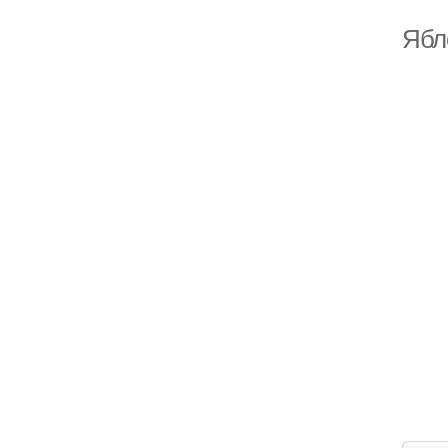
Ябл
Фо