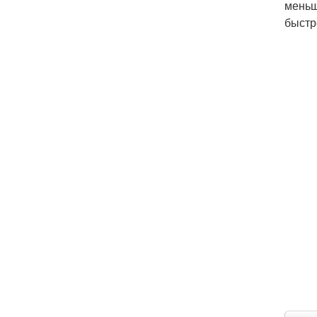
меньш
быстр