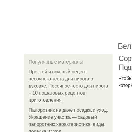
Бел
Сорт
Популярные материалы
Под
Простой и вкусный рецепт
Чтобы
песочного теста для пирога в
котор
духовке. Песочное тесто для пирога
– 10 пошаговых рецептов
приготовления
Папоротник на даче посадка и уход.
Украшение участка — садовый
папоротник: характеристика, виды,
посадка и уход