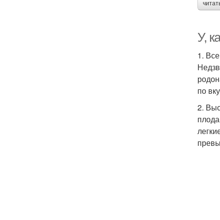
читат
У, 
1. Вс
Недзв
родон
по вку
2. Вы
плода
легки
превы