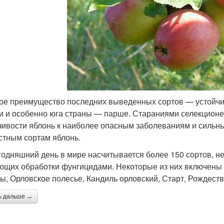
ое преимущество последних выведенных сортов — устойчив
и и особенно юга страны — парше. Стараниями селекцион
чивости яблонь к наиболее опасным заболеваниям и сильны
стным сортам яблонь.
годняшний день в мире насчитывается более 150 сортов, не
ющих обработки фунгицидами. Некоторые из них включены 
ы, Орловское полесье, Кандиль орловский, Старт, Рождеств
ь дальше →