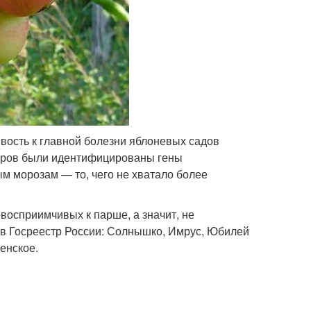
ость к главной болезни яблоневых садов
еров были идентифицированы гены
м морозам — то, чего не хватало более
восприимчивых к парше, а значит, не
в Госреестр России: Солнышко, Имрус, Юбилей
енское.