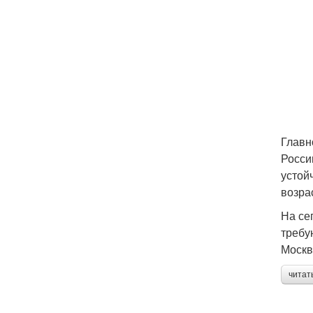
Главн
Росси
устой
возра
На се
требу
Москв
читат