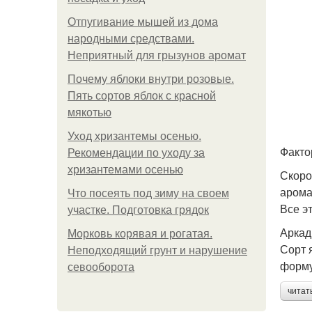
Отпугивание мышей из дома
народными средствами.
Неприятный для грызунов аромат
Почему яблоки внутри розовые.
Пять сортов яблок с красной
мякотью
Уход хризантемы осенью.
Факто
Рекомендации по уходу за
хризантемами осенью
Скоро
арома
Что посеять под зиму на своем
Все э
участке. Подготовка грядок
Аркад
Морковь корявая и рогатая.
Сорт 
Неподходящий грунт и нарушение
форму
севооборота
читат