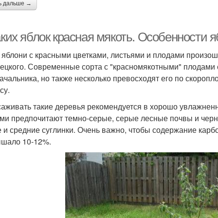
ь дальше →
каких яблок красная мякоть. Особенности
е яблони с красными цветками, листьями и плодами произош
ецкого. Современные сорта с "красномякотными" плодами 
ачальника, но также несколько превосходят его по скоропло
су.
саживать такие деревья рекомендуется в хорошо увлажненн
ми предпочитают темно-серые, серые лесные почвы и черн
е и средние суглинки. Очень важно, чтобы содержание карбо
шало 10-12%.