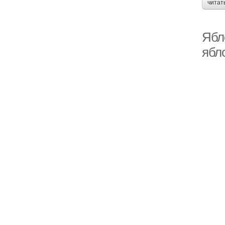
читат
Ябл
ябл