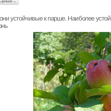
ь дальше →
они устойчивые к парше. Наиболее устой
онь