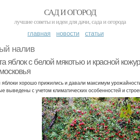
САД И ОГОРОД
лучшие советы и идеи для дачи, сада и огорода
главная
новости
статьи
ый налив
а яблок с белой мякотью и красной кожур
московья
 яблоки хорошо прижились и давали максимум урожайности
ые выведены с учетом климатических особенностей и строе