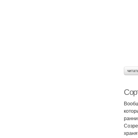
читат
Сорт
Вообщ
котор
ранни
Созре
храня