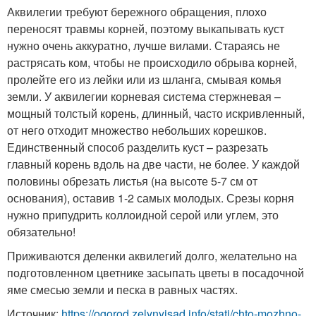
Аквилегии требуют бережного обращения, плохо
переносят травмы корней, поэтому выкапывать куст
нужно очень аккуратно, лучше вилами. Стараясь не
растрясать ком, чтобы не происходило обрыва корней,
пролейте его из лейки или из шланга, смывая комья
земли. У аквилегии корневая система стержневая –
мощный толстый корень, длинный, часто искривленный,
от него отходит множество небольших корешков.
Единственный способ разделить куст – разрезать
главный корень вдоль на две части, не более. У каждой
половины обрезать листья (на высоте 5-7 см от
основания), оставив 1-2 самых молодых. Срезы корня
нужно припудрить коллоидной серой или углем, это
обязательно!
Приживаются деленки аквилегий долго, желательно на
подготовленном цветнике засыпать цветы в посадочной
яме смесью земли и песка в равных частях.
Источник:
https://ogorod.zelynyjsad.info/stati/chto-mozhno-